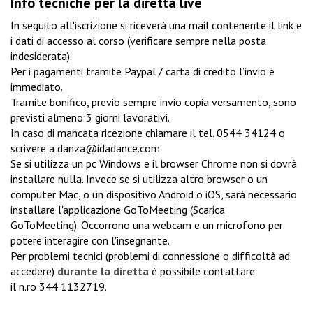
Info tecniche per la diretta live
In seguito all'iscrizione si riceverà una mail contenente il link e
i dati di accesso al corso (verificare sempre nella posta
indesiderata).
Per i pagamenti tramite Paypal / carta di credito l’invio è
immediato.
Tramite bonifico, previo sempre invio copia versamento, sono
previsti almeno 3 giorni lavorativi.
In caso di mancata ricezione chiamare il tel.
0544 34124
o
scrivere a
danza@idadance.com
Se si utilizza un pc Windows e il browser Chrome non si dovrà
installare nulla. Invece se si utilizza altro browser o un
computer Mac, o un dispositivo Android o iOS, sarà necessario
installare l'applicazione GoToMeeting (
Scarica
GoToMeeting
). Occorrono una webcam e un microfono per
potere interagire con l'insegnante.
Per problemi tecnici (problemi di connessione o difficoltà ad
accedere)
durante la diretta
è possibile contattare
il n.ro
344 1132719
.