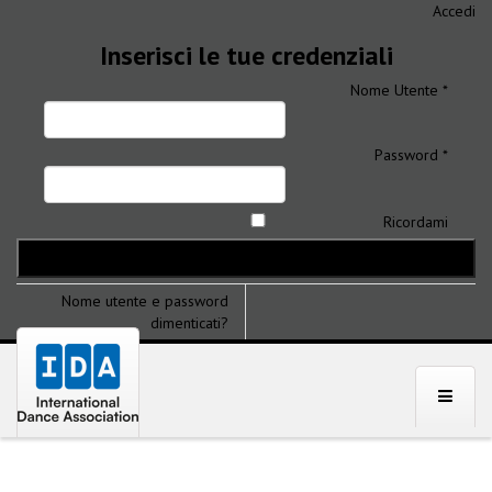
Accedi
Inserisci le tue credenziali
Nome Utente *
Password *
Ricordami
Nome utente e password
dimenticati?