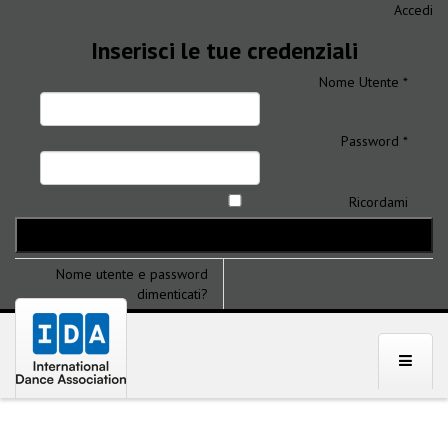
Accedi
Inserisci le tue credenziali
Nome Utente *
Password *
Ricordami
Nome utente e password
dimenticati?