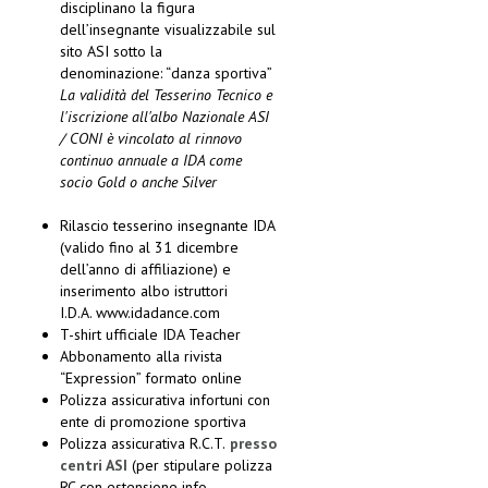
disciplinano la figura
dell’insegnante visualizzabile sul
sito ASI sotto la
denominazione: “danza sportiva”
La validità del Tesserino Tecnico e
l'iscrizione all'albo Nazionale ASI
/ CONI è vincolato al rinnovo
continuo annuale a IDA come
socio Gold o anche Silver
Rilascio tesserino insegnante IDA
(valido fino al 31 dicembre
dell’anno di affiliazione) e
inserimento albo istruttori
I.D.A. www.idadance.com
T-shirt ufficiale IDA Teacher
Abbonamento alla rivista
“Expression” formato online
Polizza assicurativa infortuni con
ente di promozione sportiva
Polizza assicurativa R.C.T.
presso
centri ASI
(per stipulare polizza
RC con estensione info