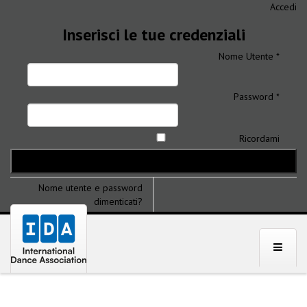
Accedi
Inserisci le tue credenziali
Nome Utente *
Password *
Ricordami
Nome utente e password
dimenticati?