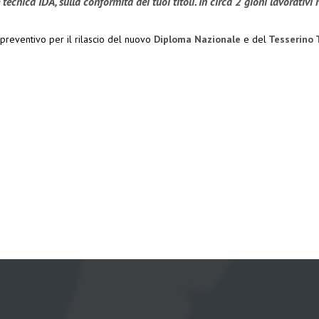
ecnica IDA, sulla conformità dei tuoi titoli. In circa 2 gioni lavorativi 
 preventivo per il rilascio del nuovo
Diploma Nazionale
e del
Tesserino 