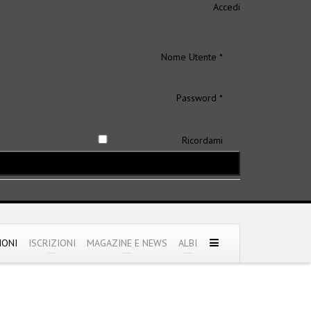
Accedi
Nome Utente *
Password *
Ricordami
IONI
ISCRIZIONI
MAGAZINE E NEWS
ALBI