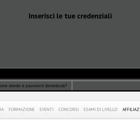
Inserisci le tue credenziali
ome utente e password dimenticati?
DA
FORMAZIONE
EVENTI
CONCORSI
ESAMI DI LIVELLO
AFFILIAZ