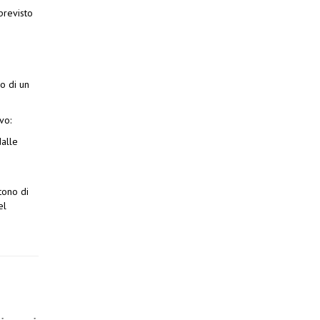
previsto
o di un
vo:
dalle
tono di
el