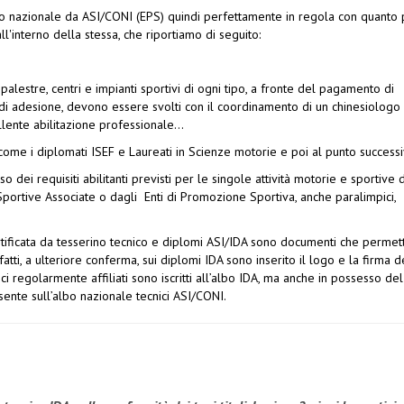
accordo nazionale da ASI/CONI (EPS) quindi perfettamente in regola con quanto 
all'interno della stessa, che riportiamo di seguito:
di palestre, centri e impianti sportivi di ogni tipo, a fronte del pagamento di
te di adesione, devono essere svolti con il coordinamento di un chinesiologo 
llente abilitazione professionale...
come i diplomati ISEF e Laureati in Scienze motorie e poi al punto successi
so dei requisiti abilitanti previsti per le singole attività motorie e sportive 
Sportive Associate o dagli Enti di Promozione Sportiva, anche paralimpici,
 certificata da tesserino tecnico e diplomi ASI/IDA sono documenti che permet
atti, a ulteriore conferma, sui diplomi IDA sono inserito il logo e la firma d
ici regolarmente affiliati sono iscritti all’albo IDA, ma anche in possesso del
ente sull’albo nazionale tecnici ASI/CONI.