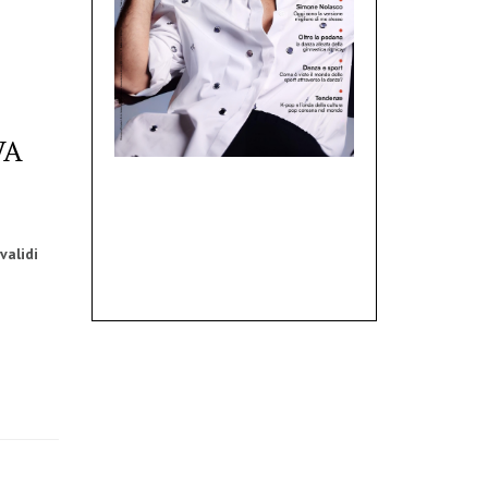
VA
validi