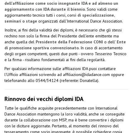
dell'affiliazione come socio insegnante IDA e ad almeno un
aggiornamento con IDA durante il biennio
. Sono validi come
aggiornamento tecnico tutti i
corsi, corsi di specializzazione,
seminari o stage
organizzati dall'International Dance Association.
Inoltre, ai fini della validità dei diplomi, è necessario che gli stessi
rechino non solo la
firma
del Presidente dell'ente emittente ma
anche quella del
Presidente della Federazione CONI
o dell'
Ente
di promozione sportiva convenzionato
. In caso di accertamento
degli organi competenti, questi due punti - ovvero Tesserino Tecnico
e la firma - risultano fondamentali ai fini della regolarità.
Per qualsiasi informazione sulle affiliazioni IDA puoi contattare
l'Ufficio affiliazioni scrivendo ad
affiliazioni@idadance.com
oppure
telefonando allo 0544/34124 (referente: Donatella).
Rinnovo dei vecchi diplomi IDA
Tutte le qualifiche acquisite precedentemente con International
Dance Association mantengono la loro validità, anche se conseguite
durante la collaborazione con MSP, ma è bene convertire i diplomi
con le diciture aggiornate. Pertanto, al momento del rinnovo del
tesseramento come socio insegnante, è possibile richiedere copia