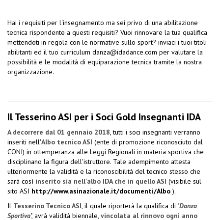
Hai i requisiti per l'insegnamento ma sei privo di una abilitazione
tecnica rispondente a questi requisiti? Vuoi rinnovare la tua qualifica
mettendoti in regola con le normative sullo sport? inviaci i tuoi titoli
abilitanti ed il tuo curriculum
danza@idadance.com
per valutare la
possibilità e le modalità di equiparazione tecnica tramite la nostra
organizzazione.
Il Tesserino ASI per i Soci Gold Insegnanti IDA
A decorrere dal 01 gennaio 2018
, tutti i soci insegnanti verranno
inseriti nell'
Albo tecnico ASI
(ente di promozione riconosciuto dal
CONI) in ottemperanza alle Leggi Regionali in materia sportiva che
disciplinano la figura dell'istruttore. Tale adempimento attesta
ulteriormente la validità e la riconoscibilità del tecnico stesso che
sarà così
inserito sia nell'albo IDA che in quello ASI
(visibile sul
sito ASI
http://www.asinazionale.it/documenti/Albo
).
Il
Tesserino Tecnico ASI
, il quale riporterà la qualifica di "
Danza
Sportiva
", avrà validità biennale,
vincolata al rinnovo ogni anno