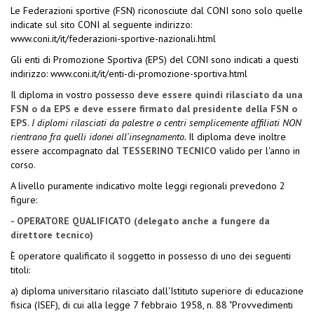
Le Federazioni sportive (FSN) riconosciute dal CONI sono solo quelle
indicate sul sito CONI al seguente indirizzo:
www.coni.it/it/federazioni-sportive-nazionali.html
Gli enti di Promozione Sportiva (EPS) del CONI sono indicati a questi
indirizzo:
www.coni.it/it/enti-di-promozione-sportiva.html
Il diploma in vostro possesso
deve essere quindi rilasciato da una
FSN o da EPS e deve essere firmato dal presidente della FSN o
EPS
.
I diplomi rilasciati da palestre o centri semplicemente affiliati NON
rientrano fra quelli idonei all'insegnamento.
Il diploma deve inoltre
essere accompagnato dal
TESSERINO TECNICO
valido per l'anno in
corso.
A livello puramente indicativo molte leggi regionali prevedono 2
figure:
- OPERATORE QUALIFICATO (delegato anche a fungere da
direttore tecnico)
È operatore qualificato il soggetto in possesso di uno dei seguenti
titoli:
a) diploma universitario rilasciato dall'Istituto superiore di educazione
fisica (ISEF), di cui alla legge 7 febbraio 1958, n. 88 "Provvedimenti