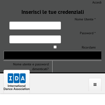
Accedi
Inserisci le tue credenziali
Nome Utente *
Password *
Ricordami
Nome utente e password
dimenticati?