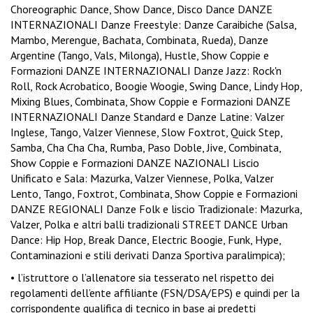
Choreographic Dance, Show Dance, Disco Dance DANZE
INTERNAZIONALI Danze Freestyle: Danze Caraibiche (Salsa,
Mambo, Merengue, Bachata, Combinata, Rueda), Danze
Argentine (Tango, Vals, Milonga), Hustle, Show Coppie e
Formazioni DANZE INTERNAZIONALI Danze Jazz: Rock'n
Roll, Rock Acrobatico, Boogie Woogie, Swing Dance, Lindy Hop,
Mixing Blues, Combinata, Show Coppie e Formazioni DANZE
INTERNAZIONALI Danze Standard e Danze Latine: Valzer
Inglese, Tango, Valzer Viennese, Slow Foxtrot, Quick Step,
Samba, Cha Cha Cha, Rumba, Paso Doble, Jive, Combinata,
Show Coppie e Formazioni DANZE NAZIONALI Liscio
Unificato e Sala: Mazurka, Valzer Viennese, Polka, Valzer
Lento, Tango, Foxtrot, Combinata, Show Coppie e Formazioni
DANZE REGIONALI Danze Folk e liscio Tradizionale: Mazurka,
Valzer, Polka e altri balli tradizionali STREET DANCE Urban
Dance: Hip Hop, Break Dance, Electric Boogie, Funk, Hype,
Contaminazioni e stili derivati Danza Sportiva paralimpica);
• l’istruttore o l’allenatore sia tesserato nel rispetto dei
regolamenti dell’ente affiliante (FSN/DSA/EPS) e quindi per la
corrispondente qualifica di tecnico in base ai predetti