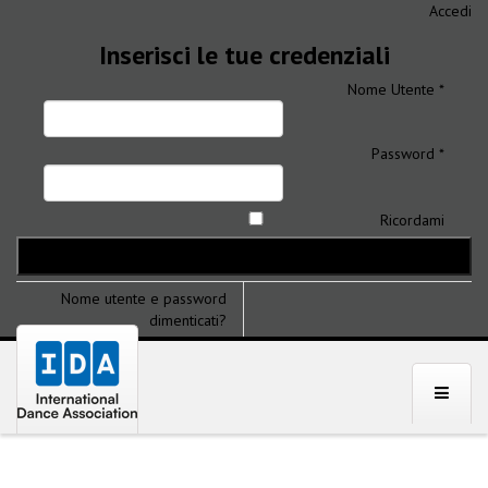
Accedi
Inserisci le tue credenziali
Nome Utente *
Password *
Ricordami
Nome utente e password
dimenticati?