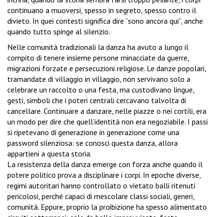
continuano a muoversi, spesso in segreto, spesso contro il
divieto. In quei contesti significa dire “sono ancora qui”, anche
quando tutto spinge al silenzio.
Nelle comunità tradizionali la danza ha avuto a lungo il
compito di tenere insieme persone minacciate da guerre,
migrazioni forzate e persecuzioni religiose. Le danze popolari,
tramandate di villaggio in villaggio, non servivano solo a
celebrare un raccolto o una festa, ma custodivano lingue,
gesti, simboli che i poteri centrali cercavano talvolta di
cancellare. Continuare a danzare, nelle piazze o nei cortili, era
un modo per dire che quell’identità non era negoziabile. I passi
si ripetevano di generazione in generazione come una
password silenziosa: se conosci questa danza, allora
appartieni a questa storia.
La resistenza della danza emerge con forza anche quando il
potere politico prova a disciplinare i corpi. In epoche diverse,
regimi autoritari hanno controllato o vietato balli ritenuti
pericolosi, perché capaci di mescolare classi sociali, generi,
comunità. Eppure, proprio la proibizione ha spesso alimentato