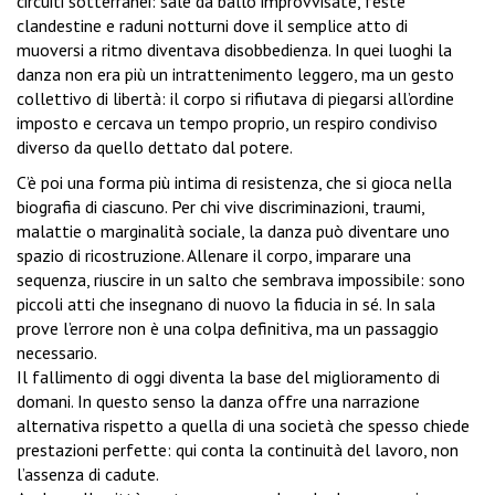
circuiti sotterranei: sale da ballo improvvisate, feste
clandestine e raduni notturni dove il semplice atto di
muoversi a ritmo diventava disobbedienza. In quei luoghi la
danza non era più un intrattenimento leggero, ma un gesto
collettivo di libertà: il corpo si rifiutava di piegarsi all’ordine
imposto e cercava un tempo proprio, un respiro condiviso
diverso da quello dettato dal potere.
C’è poi una forma più intima di resistenza, che si gioca nella
biografia di ciascuno. Per chi vive discriminazioni, traumi,
malattie o marginalità sociale, la danza può diventare uno
spazio di ricostruzione. Allenare il corpo, imparare una
sequenza, riuscire in un salto che sembrava impossibile: sono
piccoli atti che insegnano di nuovo la fiducia in sé. In sala
prove l’errore non è una colpa definitiva, ma un passaggio
necessario.
Il fallimento di oggi diventa la base del miglioramento di
domani. In questo senso la danza offre una narrazione
alternativa rispetto a quella di una società che spesso chiede
prestazioni perfette: qui conta la continuità del lavoro, non
l’assenza di cadute.