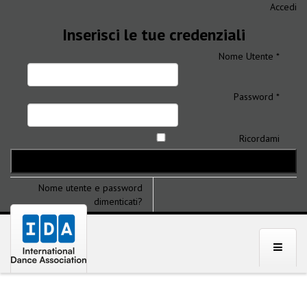
Accedi
Inserisci le tue credenziali
Nome Utente *
Password *
Ricordami
Nome utente e password
dimenticati?