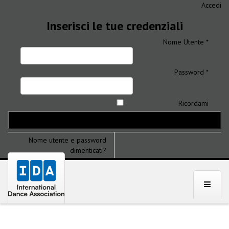
Accedi
Inserisci le tue credenziali
Nome Utente *
Password *
Ricordami
Nome utente e password
dimenticati?