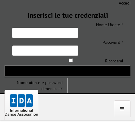
Accedi
Inserisci le tue credenziali
Nome Utente *
Password *
Ricordami
Nome utente e password
dimenticati?