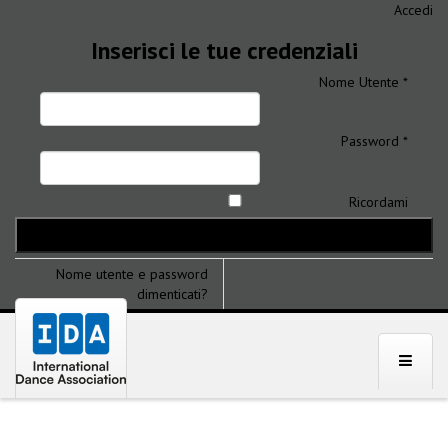
Accedi
Inserisci le tue credenziali
Nome Utente *
Password *
Ricordami
Nome utente e password
dimenticati?