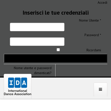
Accedi
Inserisci le tue credenziali
Nome Utente *
Password *
Ricordami
Nome utente e password
dimenticati?