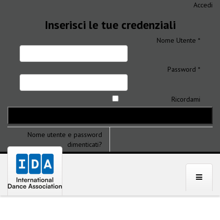
Accedi
Inserisci le tue credenziali
Nome Utente *
Password *
Ricordami
Nome utente e password
dimenticati?