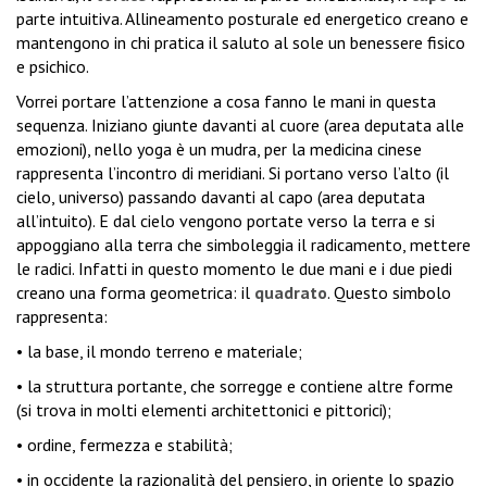
parte intuitiva.
Allineamento posturale ed energetico creano e
mantengono in chi pratica il saluto al sole un benessere fisico
e psichico.
Vorrei portare l’attenzione a cosa fanno le mani in questa
sequenza.
Iniziano giunte davanti al cuore (area deputata alle
emozioni), nello yoga è un mudra, per la medicina cinese
rappresenta l’incontro di meridiani.
Si portano verso l’alto (il
cielo, universo) passando davanti al capo (area deputata
all’intuito).
E dal cielo vengono portate verso la terra e si
appoggiano alla terra che simboleggia il radicamento, mettere
le radici. Infatti in questo momento le due mani e i due piedi
creano una forma geometrica: il
quadrato
.
Questo simbolo
rappresenta:
• la base, il mondo terreno e materiale;
• la struttura portante, che sorregge e contiene altre forme
(si trova in molti elementi architettonici e pittorici);
• ordine, fermezza e stabilità;
• in occidente la razionalità del pensiero, in oriente lo spazio