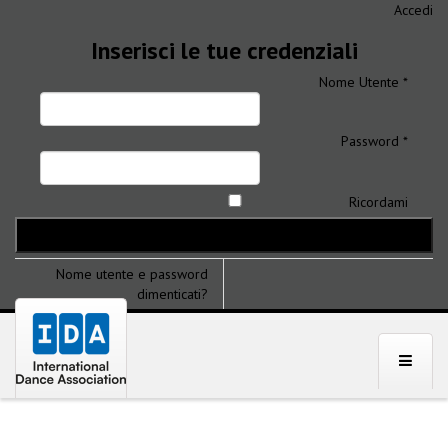
Accedi
Inserisci le tue credenziali
Nome Utente *
Password *
Ricordami
Nome utente e password
dimenticati?