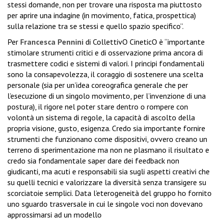
stessi domande, non per trovare una risposta ma piuttosto
per aprire una indagine (in movimento, fatica, prospettica)
sulla relazione tra se stessi e quello spazio specifico”.
Per
Francesca Pennini
di CollettivO CineticO è “importante
stimolare strumenti critici e di osservazione prima ancora di
trasmettere codici e sistemi di valori. I principi fondamentali
sono la consapevolezza, il coraggio di sostenere una scelta
personale (sia per un’idea coreografica generale che per
l’esecuzione di un singolo movimento, per l’invenzione di una
postura), il rigore nel poter stare dentro o rompere con
volontà un sistema di regole, la capacità di ascolto della
propria visione, gusto, esigenza. Credo sia importante fornire
strumenti che funzionano come dispositivi, ovvero creano un
terreno di sperimentazione ma non ne plasmano il risultato e
credo sia fondamentale saper dare dei feedback non
giudicanti, ma acuti e responsabili sia sugli aspetti creativi che
su quelli tecnici e valorizzare la diversità senza transigere su
scorciatoie semplici. Data l’eterogeneità del gruppo ho fornito
uno sguardo trasversale in cui le singole voci non dovevano
approssimarsi ad un modello