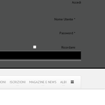
Accedi
Nome Utente *
Password *
Ricordami
IONI
ISCRIZIONI
MAGAZINE E NEWS
ALBI