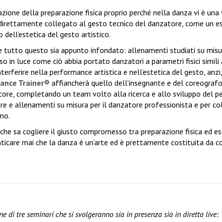
azione della preparazione fisica proprio perché nella danza vi è una 
n direttamente collegato al gesto tecnico del danzatore, come un es
 dell’estetica del gesto artistico.
e tutto questo sia appunto infondato: allenamenti studiati su misu
 in luce come ciò abbia portato danzatori a parametri fisici simili 
nterferire nella performance artistica e nell’estetica del gesto, anzi,
ance Trainer®
affiancherà quello dell’insegnante e del coreograf
atore, completando un team volto alla ricerca e allo sviluppo del p
re e allenamenti su misura per il danzatore professionista e per col
smo.
che sa cogliere il giusto compromesso tra preparazione fisica ed es
icare mai che la danza è un’arte ed è prettamente costituita da c
 di tre seminari che si svolgeranno sia in presenza sia in diretta live: