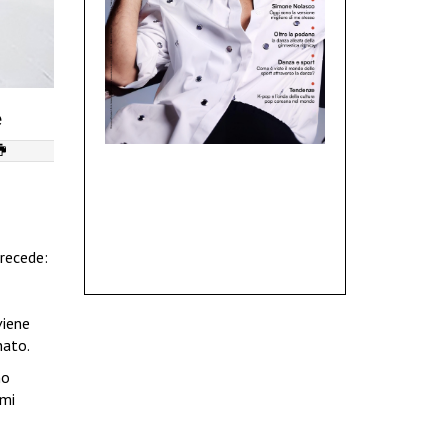
e
precede:
viene
nato.
no
tmi