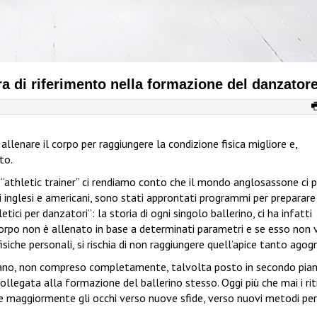
a di riferimento nella formazione del danzator
 allenare il corpo per raggiungere la condizione fisica migliore e,
to.
 “athletic trainer” ci rendiamo conto che il mondo anglosassone ci 
ci inglesi e americani, sono stati approntati programmi per preparare
etici per danzatori”: la storia di ogni singolo ballerino, ci ha infatti
corpo non è allenato in base a determinati parametri e se esso non 
siche personali, si rischia di non raggiungere quell’apice tanto agog
iano, non compreso completamente, talvolta posto in secondo pia
llegata alla formazione del ballerino stesso. Oggi più che mai i ri
ire maggiormente gli occhi verso nuove sfide, verso nuovi metodi per