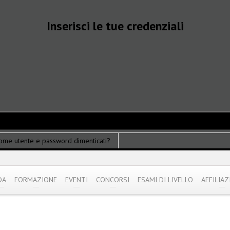
Inserisci le tue credenziali
ome utente e password dimenticati?
DA
FORMAZIONE
EVENTI
CONCORSI
ESAMI DI LIVELLO
AFFILIAZ