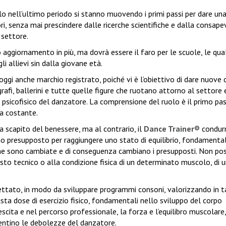
 nell’ultimo periodo si stanno muovendo i primi passi per dare una
i, senza mai prescindere dalle ricerche scientifiche e dalla consap
 settore.
aggiornamento in più, ma dovrà essere il faro per le scuole, le qual
li allievi sin dalla giovane età.
 oggi anche marchio registrato, poiché vi è l’obiettivo di dare nuove c
afi, ballerini e tutte quelle figure che ruotano attorno al settore 
 psicofisico del danzatore. La comprensione del ruolo è il primo pa
ta costante.
a scapito del benessere, ma al contrario, il
Dance Trainer®
condurr
mo presupposto per raggiungere uno stato di equilibrio, fondamenta
fiche sono cambiate e di conseguenza cambiano i presupposti. Non p
gesto tecnico o alla condizione fisica di un determinato muscolo, di 
cettato, in modo da sviluppare programmi consoni, valorizzando in ta
sta dose di esercizio fisico, fondamentali nello sviluppo del corpo
scita e nel percorso professionale, la forza e l’equilibro muscolare,
diventino le debolezze del danzatore.