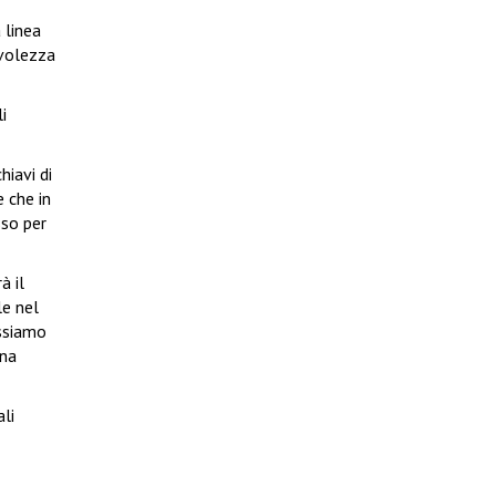
 linea
evolezza
i
hiavi di
e che in
sso per
à il
le nel
ossiamo
una
li