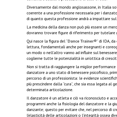
Diversamente dal mondo anglosassone, in Italia solo
coerente a una professione necessaria per i danzator
di quanto questa professione andrà a impattare sul
La medicina della danza non può più essere un mero 
dovranno trovare figure di riferimento per tutelare g
Qui nasce la figura del “
Dance Trainer®
” di IDA, da
lettura, fondamentali anche per insegnanti e coreogr
un modo o nell’altro vanno ad influire sul benessere
coglierne tutte le potenzialità in un’ottica di cresci
Non si tratta di raggiungere la miglior performance 
danzatore a uno stato di benessere psicofisico, pri
percorso di un professionista: le evidenze scienti
più prescindere dalla “cura”, che sia essa legata al 
determinata articolazione.
Il danzatore è un atleta e ciò va riconosciuto e ac
programmi anche la fisiologia del danzatore e la giu
danzante; questo per evitare che, nel percorso di cre
l’elasticità delle articolazioni o l’integrità ossea 