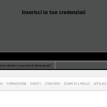
Inserisci le tue credenziali
ome utente e password dimenticati?
DA
FORMAZIONE
EVENTI
CONCORSI
ESAMI DI LIVELLO
AFFILIAZ