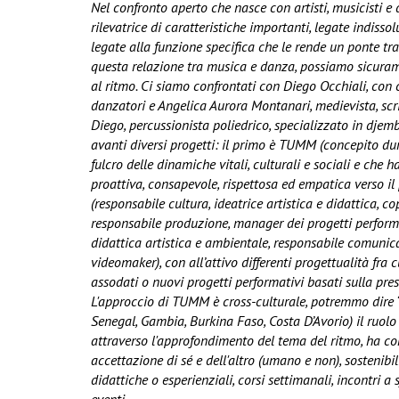
Nel confronto aperto che nasce con artisti, musicisti e
rilevatrice di caratteristiche importanti, legate indiss
legate alla funzione specifica che le rende un ponte tra
questa relazione tra musica e danza, possiamo sicuram
al ritmo. Ci siamo confrontati con Diego Occhiali, con c
danzatori e Angelica Aurora Montanari, medievista, scrit
Diego, percussionista poliedrico, specializzato in dje
avanti diversi progetti: il primo è TUMM (concepito dur
fulcro delle dinamiche vitali, culturali e sociali e che ha
proattiva, consapevole, rispettosa ed empatica verso i
(responsabile cultura, ideatrice artistica e didattica,
responsabile produzione, manager dei progetti performat
didattica artistica e ambientale, responsabile comunica
videomaker), con all’attivo differenti progettualità fra 
assodati o nuovi progetti performativi basati sulla pre
L'approccio di TUMM è cross-culturale, potremmo dire “da
Senegal, Gambia, Burkina Faso, Costa D’Avorio) il ruolo
attraverso l'approfondimento del tema del ritmo, ha co
accettazione di sé e dell'altro (umano e non), sostenib
didattiche o esperienziali, corsi settimanali, incontri a