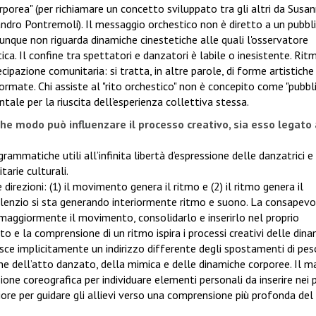
orporea" (per richiamare un concetto sviluppato tra gli altri da Susa
ndro Pontremoli). Il messaggio orchestico non è diretto a un pubbli
dunque non riguarda dinamiche cinestetiche alle quali l'osservatore
ca. Il confine tra spettatori e danzatori è labile o inesistente. Rit
ipazione comunitaria: si tratta, in altre parole, di forme artistiche
rmate. Chi assiste al "rito orchestico" non è concepito come "pubbli
tale per la riuscita dell’esperienza collettiva stessa.
e modo può influenzare il processo creativo, sia esso legato
mmatiche utili all’infinita libertà d’espressione delle danzatrici e 
tarie culturali.
rezioni: (1) il movimento genera il ritmo e (2) il ritmo genera il
ilenzio si sta generando interiormente ritmo e suono. La consapev
maggiormente il movimento, consolidarlo e inserirlo nel proprio
o e la comprensione di un ritmo ispira i processi creativi delle dina
ce implicitamente un indirizzo differente degli spostamenti di peso
ne dell’atto danzato, della mimica e delle dinamiche corporee. Il m
ione coreografica per individuare elementi personali da inserire nei 
iore per guidare gli allievi verso una comprensione più profonda del