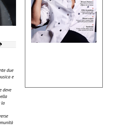
nte due
musica e
 e deve
ella
 la
verse
comunità