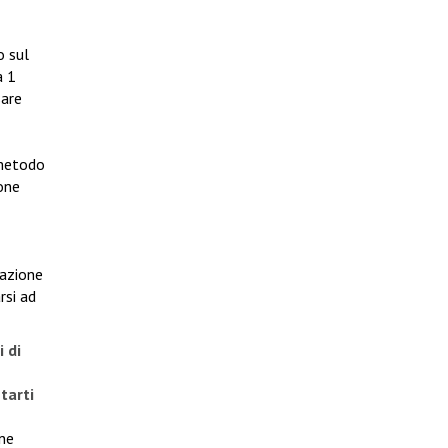
o sul
a 1
sare
 metodo
ione
sazione
rsi ad
 di
tarti
ne