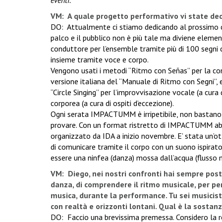
eventi.
VM: A quale progetto performativo vi state d
DO: Attualmente ci stiamo dedicando al prossimo 
palco e il pubblico non è più tale ma diviene elemen
conduttore per l’ensemble tramite più di 100 segni co
insieme tramite voce e corpo.
Vengono usati i metodi “Ritmo con Señas” per la con
versione italiana del “Manuale di Ritmo con Segni”, 
“Circle Singing” per l’improvvisazione vocale (a cura 
corporea (a cura di ospiti d’eccezione).
Ogni serata IMPACTUMM è irripetibile, non bastano in
provare. Con un format ristretto di IMPACTUMM abb
organizzato da IDA a inizio novembre. E’ stata un’ot
di comunicare tramite il corpo con un suono ispirato
essere una ninfea (danza) mossa dall’acqua (flusso 
VM: Diego, nei nostri confronti hai sempre post
danza, di comprendere il ritmo musicale, per pe
musica, durante la performance. Tu sei musicista
con realtà e orizzonti lontani. Qual è la sosta
DO: Faccio una brevissima premessa. Considero la 