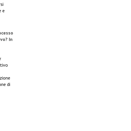
si
e e
rocesso
ivo? In
r
tivo
uzione
one di