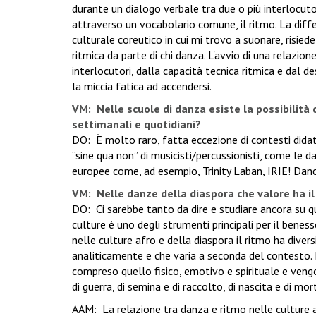
durante un dialogo verbale tra due o più interlocu
attraverso un vocabolario comune, il ritmo. La differ
culturale coreutico in cui mi trovo a suonare, risie
ritmica da parte di chi danza. L'avvio di una relazio
interlocutori, dalla capacità tecnica ritmica e dal d
la miccia fatica ad accendersi.
VM: Nelle scuole di danza esiste la possibilità d
settimanali e quotidiani?
DO: È molto raro, fatta eccezione di contesti didat
“sine qua non” di musicisti/percussionisti, come le 
europee come, ad esempio, Trinity Laban, IRIE! Dance
VM: Nelle danze della diaspora che valore ha i
DO: Ci sarebbe tanto da dire e studiare ancora su q
culture è uno degli strumenti principali per il beness
nelle culture afro e della diaspora il ritmo ha dive
analiticamente e che varia a seconda del contesto. 
compreso quello fisico, emotivo e spirituale e vengo
di guerra, di semina e di raccolto, di nascita e di mor
AAM: La relazione tra danza e ritmo nelle culture af