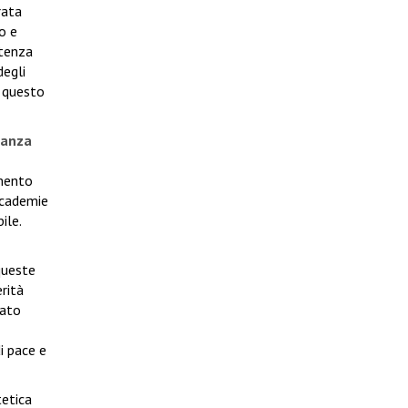
rata
o e
etenza
degli
a questo
 danza
amento
accademie
ile.
queste
erità
zato
i pace e
tetica