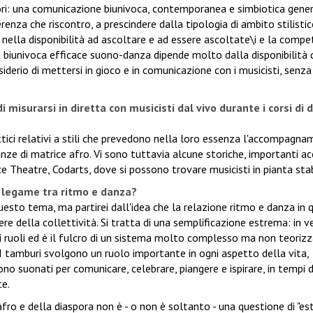
tori: una comunicazione biunivoca, contemporanea e simbiotica gene
enza che riscontro, a prescindere dalla tipologia di ambito stilistic
de nella disponibilità ad ascoltare e ad essere ascoltate\i e la comp
ne biunivoca efficace suono-danza dipende molto dalla disponibilità 
esiderio di mettersi in gioco e in comunicazione con i musicisti, senz
i misurarsi in diretta con musicisti dal vivo durante i corsi di
tici relativi a stili che prevedono nella loro essenza l'accompagn
danze di matrice afro. Vi sono tuttavia alcune storiche, importanti 
 Theatre, Codarts, dove si possono trovare musicisti in pianta stab
l legame tra ritmo e danza?
uesto tema, ma partirei dall'idea che la relazione ritmo e danza in 
ere della collettività. Si tratta di una semplificazione estrema: in v
rsi ruoli ed è il fulcro di un sistema molto complesso ma non teoriz
I tamburi svolgono un ruolo importante in ogni aspetto della vita,
no suonati per comunicare, celebrare, piangere e ispirare, in tempi d
te.
ro e della diaspora non è - o non è soltanto - una questione di "es