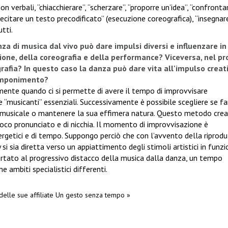
n verbali, “chiacchierare”, “scherzare”, “proporre un’idea”, “confrontar
recitare un testo precodificato” (esecuzione coreografica), “insegnar
tti.
a di musica dal vivo può dare impulsi diversi e influenzare in
zione, della coreografia e della performance?
Viceversa, nel p
grafia? In questo caso la danza può dare vita all'impulso creat
componimento?
mente quando ci si permette di avere il tempo di improvvisare
“musicanti” essenziali. Successivamente è possibile scegliere se fa
o-musicale o mantenere la sua effimera natura. Questo metodo crea
co pronunciato e di nicchia. Il momento di improvvisazione è
rgetici e di tempo. Suppongo perciò che con l’avvento della riprod
si sia diretta verso un appiattimento degli stimoli artistici in funzi
rtato al progressivo distacco della musica dalla danza, un tempo
ambiti specialistici differenti.
delle sue affiliate
Un gesto senza tempo »