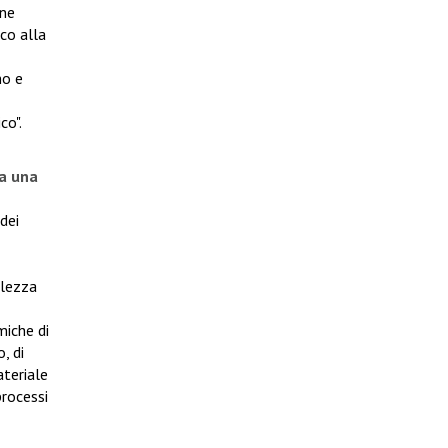
nne
co alla
mo e
co".
 a una
dei
olezza
miche di
, di
ateriale
processi