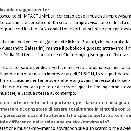
edicando maggiormente?
concerto di IMPACTUMM, un concerto dove i musicisti improvvisan
to cantante e coreutico della serata. L’improvvisazione è diretta d
rporei codificati e da 2 conduttori rivolti al pubblico per improvvi
duzione dell’ensemble, (a cura di Michele Braguti, che ha curato la
e Alessandro Balestrini), mentre il pubblico è guidato attraverso il
di Giulia Matteucci, fondatrice di Circle Singing Bologna) e l’interaz
fatti le parole per descriverla: è una vera e propria esperienza da
iamo curato la musica improvvisata di FUSION, lo stage di danza
tima occasione per far provare alle e ai giovani partecipanti la sen
 da loro e generato per loro: descriverei questo feeling come trova
musicale) e l’acqua stessa al contempo.
o un forte accento sull'importanza, per danzatori e insegnanti
rmettere al danzatore di essere totalmente in sintonia con la
 percussionista e il tuo lavoro ti ha spesso portato a confron
nziale differenza nella relazione musica/movimento?
relazione musica/movimento sovrapponibile allo scambio che avvie