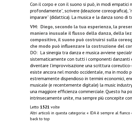
Con il corpo e con il suono si può, in modi empatici no
profondamente”, scrivere (ideazione coreografica), “
imparare” (didattica). La musica e la danza sono di tu
VM: Diego, secondo la tua esperienza, la presenz
maniera inusuale il flusso della danza, della le
compositivo, il suono può costruirsi sulla coreo
che modo può influenzare la costruzione del 
DO: La sinergia tra danza e musica avviene special
sistematicamente con tutti i componenti danzanti e 
diventare l’improvvisazione una scrittura coreutic
esiste ancora nel mondo occidentale, ma in modo po
estremamente dispendioso in termini economici, ene
musicale (e recentemente digitale) la music industry 
una maggiore efficienza commerciale. Questo ha po
intrinsecamente unite, ma sempre più concepite come 
Letto
1521
volte
Altri articoli in questa categoria:
« IDA è sempre al fianco 
back to top