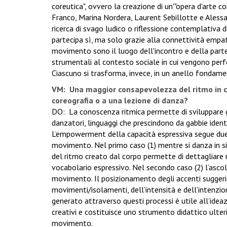
coreutica", ovvero la creazione di un'"opera d'arte c
Franco, Marina Nordera, Laurent Sebillotte e Alessa
ricerca di svago ludico o riflessione contemplativa 
partecipa sì, ma solo grazie alla connettività empati
movimento sono il luogo dell'incontro e della partec
strumentali al contesto sociale in cui vengono perfo
Ciascuno si trasforma, invece, in un anello fondamen
VM: Una maggior consapevolezza del ritmo in ch
coreografia o a una lezione di danza?
DO: La conoscenza ritmica permette di sviluppare gra
danzatori, linguaggi che prescindono da gabbie identi
L’empowerment della capacità espressiva segue due di
movimento. Nel primo caso (1) mentre si danza in s
del ritmo creato dal corpo permette di dettagliare 
vocabolario espressivo. Nel secondo caso (2) l’ascolt
movimento. Il posizionamento degli accenti suggeris
movimenti/isolamenti, dell’intensità e dell’intenzio
generato attraverso questi processi è utile all’ideaz
creativi e costituisce uno strumento didattico ulter
movimento.