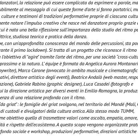
 danzatori, la relazione può essere complicata da esprimere a parole, ma
olubilmente al messaggio di cui queste forme d'arte si fanno portatrici, 
 culture e testimoni di tradizioni performative proprie di ciascuna cultu
ente notare l'impulso creativo che nasce nel danzatore proprio grazie 
ui è nata una bella riflessione sull'importanza dello studio del ritmo p
trice, studiosa teorica e pratica della danza.
mbe, con un'approfondita conoscenza del mondo delle percussioni, sta p
ante il primo lockdown). Si tratta di un progetto che riconosce il ritm
 l’obiettivo di "agire" tramite l’arte del ritmo, per una società “cross-cultu
l prossimo e la natura. L’ équipe è formata da Angelica Aurora Montanari
 copywriter), Marco Carone (avvocato in ambito musicale e cinematografic
ivi, direttore artistico degli eventi), Beatrice Andalò (web master, resp
zione), Gabriele Rabino (graphic designer), Luca Casadei (fotografo e
cui la direzione artistica per diversi eventi in Emilia-Romagna, la produz
senza di una relazione profonda con il ritmo.
 griot": le famiglie dei griot svolgono, nel territorio del Mandé (Mali, 
 di custodi e divulgatori della cultura antica. Allo stesso modo TUMM,
me obiettivo quello di trasmettere valori come ascolto, empatia, amore,
ilità e rispetto dell'ecosistema. A questo scopo vengono organizzate prat
 sfondo sociale e workshop, produzioni performative, direzioni artistiche 