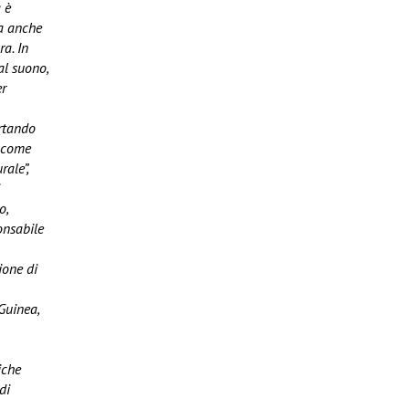
 è
ma anche
ra. In
al suono,
er
ortando
o come
rale”,
o,
onsabile
ione di
Guinea,
iche
di