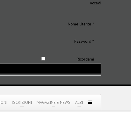
Accedi
Nome Utente *
Password *
Ricordami
IONI
ISCRIZIONI
MAGAZINE E NEWS
ALBI