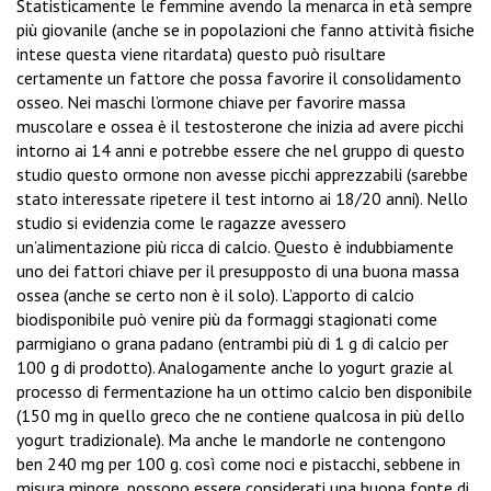
Statisticamente le femmine avendo la menarca in età sempre
più giovanile (anche se in popolazioni che fanno attività fisiche
intese questa viene ritardata) questo può risultare
certamente un fattore che possa favorire il consolidamento
osseo. Nei maschi l’ormone chiave per favorire massa
muscolare e ossea è il testosterone che inizia ad avere picchi
intorno ai 14 anni e potrebbe essere che nel gruppo di questo
studio questo ormone non avesse picchi apprezzabili (sarebbe
stato interessate ripetere il test intorno ai 18/20 anni). Nello
studio si evidenzia come le ragazze avessero
un’alimentazione più ricca di calcio. Questo è indubbiamente
uno dei fattori chiave per il presupposto di una buona massa
ossea (anche se certo non è il solo). L’apporto di calcio
biodisponibile può venire più da formaggi stagionati come
parmigiano o grana padano (entrambi più di 1 g di calcio per
100 g di prodotto). Analogamente anche lo yogurt grazie al
processo di fermentazione ha un ottimo calcio ben disponibile
(150 mg in quello greco che ne contiene qualcosa in più dello
yogurt tradizionale). Ma anche le mandorle ne contengono
ben 240 mg per 100 g. così come noci e pistacchi, sebbene in
misura minore, possono essere considerati una buona fonte di