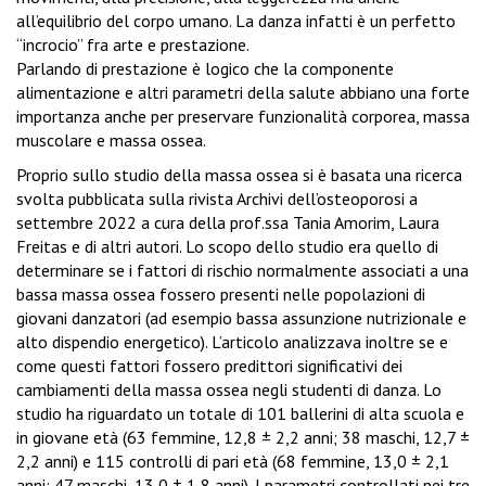
all’equilibrio del corpo umano. La danza infatti è un perfetto
“incrocio” fra arte e prestazione.
Parlando di prestazione è logico che la componente
alimentazione e altri parametri della salute abbiano una forte
importanza anche per preservare funzionalità corporea, massa
muscolare e massa ossea.
Proprio sullo studio della massa ossea si è basata una ricerca
svolta pubblicata sulla rivista Archivi dell’osteoporosi a
settembre 2022 a cura della prof.ssa Tania Amorim, Laura
Freitas e di altri autori. Lo scopo dello studio era quello di
determinare se i fattori di rischio normalmente associati a una
bassa massa ossea fossero presenti nelle popolazioni di
giovani danzatori (ad esempio bassa assunzione nutrizionale e
alto dispendio energetico). L’articolo analizzava inoltre se e
come questi fattori fossero predittori significativi dei
cambiamenti della massa ossea negli studenti di danza. Lo
studio ha riguardato un totale di 101 ballerini di alta scuola e
in giovane età (63 femmine, 12,8 ± 2,2 anni; 38 maschi, 12,7 ±
2,2 anni) e 115 controlli di pari età (68 femmine, 13,0 ± 2,1
anni; 47 maschi, 13,0 ± 1,8 anni). I parametri controllati nei tre