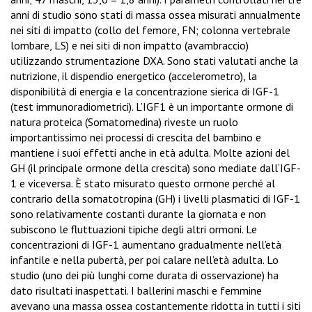
anni di studio sono stati di massa ossea misurati annualmente
nei siti di impatto (collo del femore, FN; colonna vertebrale
lombare, LS) e nei siti di non impatto (avambraccio)
utilizzando strumentazione DXA. Sono stati valutati anche la
nutrizione, il dispendio energetico (accelerometro), la
disponibilità di energia e la concentrazione sierica di IGF-1
(test immunoradiometrici). L’IGF1 è un importante ormone di
natura proteica (Somatomedina) riveste un ruolo
importantissimo nei processi di crescita del bambino e
mantiene i suoi effetti anche in età adulta. Molte azioni del
GH (il principale ormone della crescita) sono mediate dall’IGF-
1 e viceversa. È stato misurato questo ormone perché al
contrario della somatotropina (GH) i livelli plasmatici di IGF-1
sono relativamente costanti durante la giornata e non
subiscono le fluttuazioni tipiche degli altri ormoni. Le
concentrazioni di IGF-1 aumentano gradualmente nell’età
infantile e nella pubertà, per poi calare nell’età adulta. Lo
studio (uno dei più lunghi come durata di osservazione) ha
dato risultati inaspettati. I ballerini maschi e femmine
avevano una massa ossea costantemente ridotta in tutti i siti