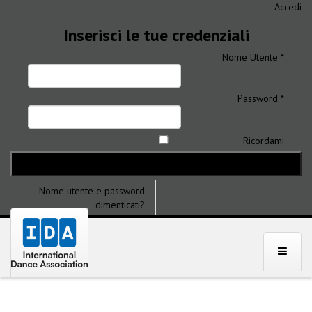
Accedi
Inserisci le tue credenziali
Nome Utente *
Password *
Ricordami
Nome utente e password
dimenticati?