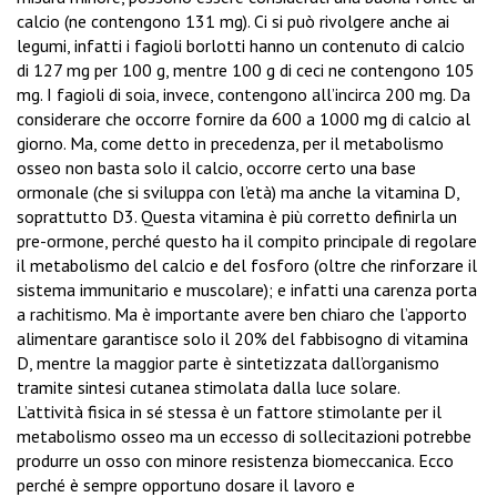
calcio (ne contengono 131 mg). Ci si può rivolgere anche ai
legumi, infatti i fagioli borlotti hanno un contenuto di calcio
di 127 mg per 100 g, mentre 100 g di ceci ne contengono 105
mg. I fagioli di soia, invece, contengono all’incirca 200 mg. Da
considerare che occorre fornire da 600 a 1000 mg di calcio al
giorno. Ma, come detto in precedenza, per il metabolismo
osseo non basta solo il calcio, occorre certo una base
ormonale (che si sviluppa con l’età) ma anche la vitamina D,
soprattutto D3. Questa vitamina è più corretto definirla un
pre-ormone, perché questo ha il compito principale di regolare
il metabolismo del calcio e del fosforo (oltre che rinforzare il
sistema immunitario e muscolare); e infatti una carenza porta
a rachitismo. Ma è importante avere ben chiaro che l’apporto
alimentare garantisce solo il 20% del fabbisogno di vitamina
D, mentre la maggior parte è sintetizzata dall’organismo
tramite sintesi cutanea stimolata dalla luce solare.
L’attività fisica in sé stessa è un fattore stimolante per il
metabolismo osseo ma un eccesso di sollecitazioni potrebbe
produrre un osso con minore resistenza biomeccanica. Ecco
perché è sempre opportuno dosare il lavoro e