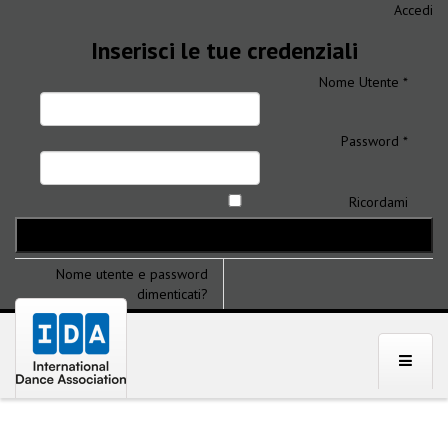
Accedi
Inserisci le tue credenziali
Nome Utente *
Password *
Ricordami
Nome utente e password
dimenticati?