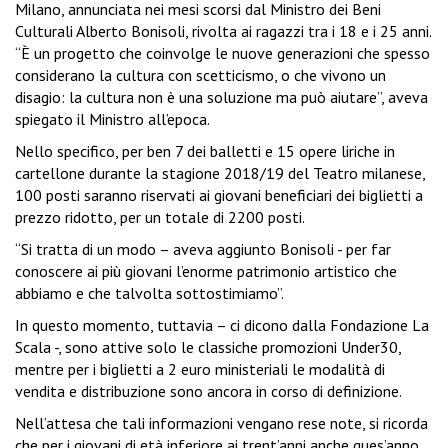
Milano, annunciata nei mesi scorsi dal Ministro dei Beni
Culturali Alberto Bonisoli, rivolta ai ragazzi tra i 18 e i 25 anni.
“È un progetto che coinvolge le nuove generazioni che spesso
considerano la cultura con scetticismo, o che vivono un
disagio: la cultura non è una soluzione ma può aiutare”, aveva
spiegato il Ministro all’epoca.
Nello specifico, per ben 7 dei balletti e 15 opere liriche in
cartellone durante la stagione 2018/19 del Teatro milanese,
100 posti saranno riservati ai giovani beneficiari dei biglietti a
prezzo ridotto, per un totale di 2200 posti.
“Si tratta di un modo – aveva aggiunto Bonisoli - per far
conoscere ai più giovani l’enorme patrimonio artistico che
abbiamo e che talvolta sottostimiamo”.
In questo momento, tuttavia – ci dicono dalla Fondazione La
Scala -, sono attive solo le classiche promozioni Under30,
mentre per i biglietti a 2 euro ministeriali le modalità di
vendita e distribuzione sono ancora in corso di definizione.
Nell’attesa che tali informazioni vengano rese note, si ricorda
che per i giovani di età inferiore ai trent’anni anche ques’anno