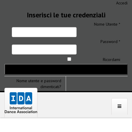
Accedi
Inserisci le tue credenziali
Nome Utente *
Password *
Ricordami
Nome utente e password
dimenticati?