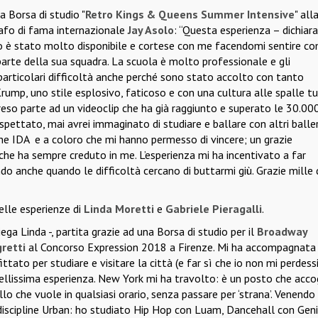
la Borsa di studio "
Retro Kings & Queens Summer Intensive
" all
afo di fama internazionale
Jay Asolo
: “Questa esperienza – dichiara 
o è stato molto disponibile e cortese con me facendomi sentire c
arte della sua squadra. La scuola è molto professionale e gli
particolari difficoltà anche perché sono stato accolto con tanto
rump, uno stile esplosivo, faticoso e con una cultura alle spalle t
reso parte ad un videoclip che ha già raggiunto e superato le 30.00
spettato, mai avrei immaginato di studiare e ballare con altri baller
one IDA
e a coloro che mi hanno permesso di vincere; un grazie
che ha sempre creduto in me. L’esperienza mi ha incentivato a far
do anche quando le difficoltà cercano di buttarmi giù. Grazie mille 
elle esperienze di
Linda Moretti
e
Gabriele Pieragalli
.
ega Linda -, partita grazie ad una Borsa di studio per il
Broadway
retti
al Concorso Expression 2018 a Firenze. Mi ha accompagnata 
tato per studiare e visitare la città (e far sì che io non mi perdessi!
ellissima esperienza. New York mi ha travolto: è un posto che acco
lo che vuole in qualsiasi orario, senza passare per ‘strana’. Venendo
discipline Urban: ho studiato Hip Hop con Luam, Dancehall con Geni