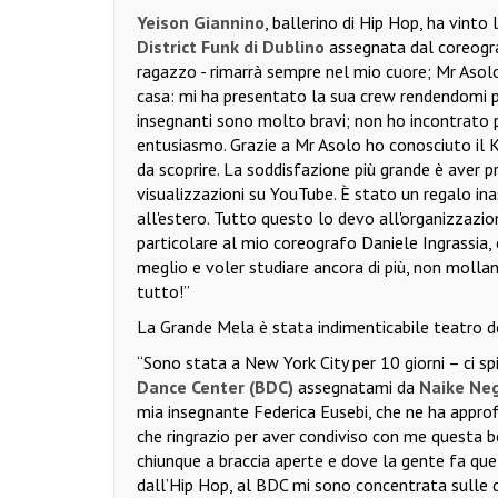
Yeison Giannino
, ballerino di Hip Hop, ha vinto 
District Funk di Dublino
assegnata dal coreogr
ragazzo - rimarrà sempre nel mio cuore; Mr Asol
casa: mi ha presentato la sua crew rendendomi p
insegnanti sono molto bravi; non ho incontrato 
entusiasmo. Grazie a Mr Asolo ho conosciuto il K
da scoprire. La soddisfazione più grande è aver p
visualizzazioni su YouTube. È stato un regalo ina
all'estero. Tutto questo lo devo all'organizzazi
particolare al mio coreografo Daniele Ingrassia, 
meglio e voler studiare ancora di più, non mollan
tutto!”
La Grande Mela è stata indimenticabile teatro d
“Sono stata a New York City per 10 giorni – ci spi
Dance Center (BDC)
assegnatami da
Naike Neg
mia insegnante Federica Eusebi, che ne ha approfit
che ringrazio per aver condiviso con me questa b
chiunque a braccia aperte e dove la gente fa quel
dall’Hip Hop, al BDC mi sono concentrata sulle 