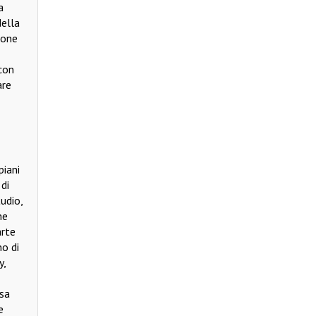
a
della
ione
 con
are
piani
 di
tudio,
he
arte
no di
y,
osa
e