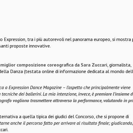
rso Expression, tra i più autorevoli nel panorama europeo, si mostra 
santi proposte innovative.
a
miglior composizione coreografica
da
Sara Zuccari
, giornalista,
le della Danza (testata online di informazione dedicata al mondo del
ritica a Expression Dance Magazine – l’aspetto che principalmente viene
 tecniche dei ballerini. La mia intenzione, invece, è
premiare l’insieme d
ografo vogliono trasmettere attraverso la performance
,
valutando in pr
ernativa a quella tipica dei giudici del Concorso, che si propone di
rne anche il percorso fatto per arrivare al risultato finale; giudicando,
cari.