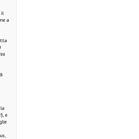
a
il
ome a
utta
0
ini
di
la
), e
glie
us,