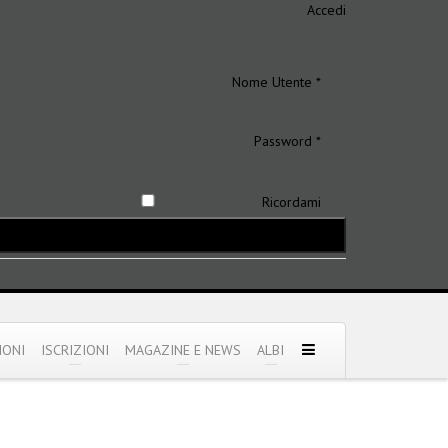
Accedi
Nome Utente *
Password *
Ricordami
IONI
ISCRIZIONI
MAGAZINE E NEWS
ALBI