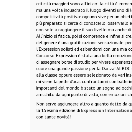
criticità maggiori sono all'inizio: la città è imme
ma una volta inquadrato il luogo diventi uno di lo
competitività positiva: ognuno vive per un obiett
più preparato si cerca di conoscerlo, osservarlo e
non solo a raggiungere il suo livello ma anche di s
All'inizio si fatica, poi si comprende e infine s
del genere è una gratificazione sensazionale, pe
l'Expression solisti ed esibendomi con una mia co
Concorso Expression è stata una bella emozione,
di assegnare borse di studio per vivere esperienz
cuore una grande passione per la Danza! Al BDC 
alla classe oppure essere selezionato da vari ins
mi viene la pelle d'oca: confrontarmi con ballerini
importanti del mondo è stato un sogno ad occhi a
arricchito da ogni punto di vista, con emozioni c
Non serve aggiungere altro a quanto detto da que
la 15esima edizione di
Expression Internation
con tante novità!