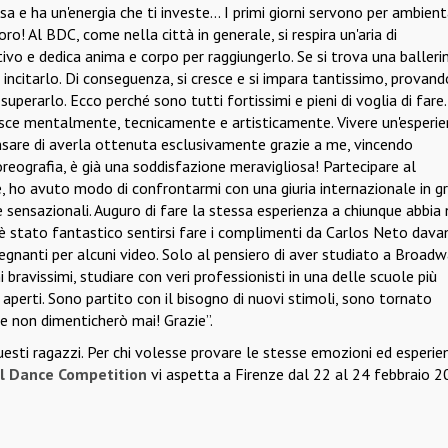
nsa e ha un'energia che ti investe... I primi giorni servono per ambient
ro! Al BDC, come nella città in generale, si respira un'aria di
ivo e dedica anima e corpo per raggiungerlo. Se si trova una balleri
 incitarlo. Di conseguenza, si cresce e si impara tantissimo, provand
uperarlo. Ecco perché sono tutti fortissimi e pieni di voglia di fare..
i cresce mentalmente, tecnicamente e artisticamente. Vivere un'esperi
nsare di averla ottenuta esclusivamente grazie a me, vincendo
reografia, è già una soddisfazione meravigliosa! Partecipare al
 ho avuto modo di confrontarmi con una giuria internazionale in g
e sensazionali. Auguro di fare la stessa esperienza a chiunque abbia 
è stato fantastico sentirsi fare i complimenti da Carlos Neto dava
egnanti per alcuni video. Solo al pensiero di aver studiato a Broadw
 bravissimi, studiare con veri professionisti in una delle scuole più
perti. Sono partito con il bisogno di nuovi stimoli, sono tornato
he non dimenticherò mai! Grazie”.
sti ragazzi. Per chi volesse provare le stesse emozioni ed esperie
al Dance Competition
vi aspetta a Firenze dal 22 al 24 febbraio 