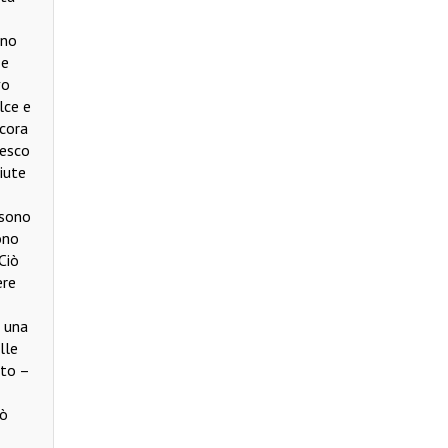
ono
 e
vo
lce e
ncora
cesco
iute
 sono
ono
Ciò
ere
i una
lle
lto –
uò