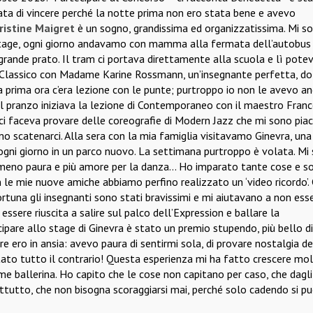
ata di vincere perché la notte prima non ero stata bene e avevo
ristine Maigret
è un sogno, grandissima ed organizzatissima. Mi s
i stage, ogni giorno andavamo con mamma alla fermata dell’autobus
 grande prato. Il tram ci portava direttamente alla scuola e lì pote
i Classico con Madame Karine Rossmann, un’insegnante perfetta, do
a prima ora c’era lezione con le punte; purtroppo io non le avevo a
l pranzo iniziava la lezione di Contemporaneo con il maestro Fran
 ci faceva provare delle coreografie di Modern Jazz che mi sono piac
 scatenarci. Alla sera con la mia famiglia visitavamo Ginevra, una
 ogni giorno in un parco nuovo. La settimana purtroppo è volata. Mi
 meno paura e più amore per la danza… Ho imparato tante cose e s
n le mie nuove amiche abbiamo perfino realizzato un ‘video ricordo’. 
ortuna gli insegnanti sono stati bravissimi e mi aiutavano a non ess
essere riuscita a salire sul palco dell’Expression e ballare la
ecipare allo stage di Ginevra è stato un premio stupendo, più bello d
e ero in ansia: avevo paura di sentirmi sola, di provare nostalgia de
È stato tutto il contrario! Questa esperienza mi ha fatto crescere mo
 ballerina. Ho capito che le cose non capitano per caso, che dagli
rattutto, che non bisogna scoraggiarsi mai, perché solo cadendo si p