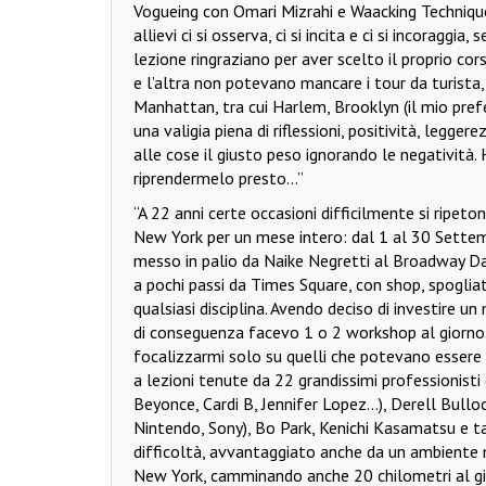
Vogueing con Omari Mizrahi e Waacking Technique 
allievi ci si osserva, ci si incita e ci si incoraggi
lezione ringraziano per aver scelto il proprio cor
e l’altra non potevano mancare i tour da turista, 
Manhattan, tra cui Harlem, Brooklyn (il mio prefe
una valigia piena di riflessioni, positività, leg
alle cose il giusto peso ignorando le negatività.
riprendermelo presto...”
“A 22 anni certe occasioni difficilmente si ripeto
New York per un mese intero: dal 1 al 30 Settem
messo in palio da Naike Negretti al Broadway Dan
a pochi passi da Times Square, con shop, spogliato
qualsiasi disciplina. Avendo deciso di investire u
di conseguenza facevo 1 o 2 workshop al giorno. 
focalizzarmi solo su quelli che potevano essere s
a lezioni tenute da 22 grandissimi professionisti d
Beyonce, Cardi B, Jennifer Lopez...), Derell Bull
Nintendo, Sony), Bo Park, Kenichi Kasamatsu e tan
difficoltà, avvantaggiato anche da un ambiente 
New York, camminando anche 20 chilometri al gi