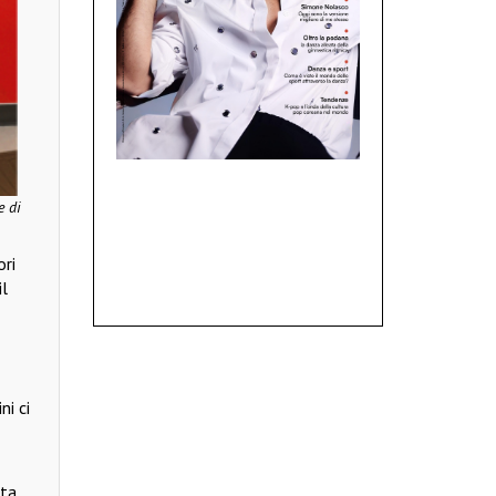
e di
ori
il
ni ci
ata