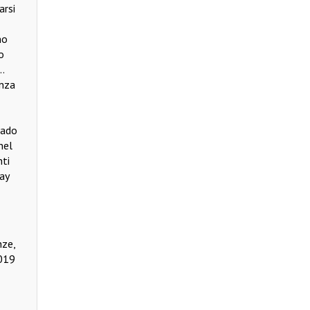
arsi
no
o
.
enza
rado
nel
nti
ay
nze,
2019