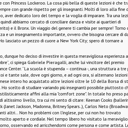
con Princess Lockeroo. La cosa più bella di queste lezioni è che tr
a, sempre con grande rispetto per gli insegnanti. Molti di loro alla fine 
so, aver dedicato loro del tempo e la voglia di imparare. Tra una lez
quindi abbiamo cercato di conciliare danza e visite ai quartieri di
rito) e il Bronx. Un viaggio del genere ti cambia per sempre! Torno
gerezza e un insegnamento importante, ovvero che bisogna cercare di d
 Ho lasciato un pezzo di cuore a New York City; spero di tornare a
no, dunque ho deciso di investire in questa meravigliosa esperienza a
bre”, ci spiega
Gabriele Pieragalli
, anche lui vincitore del premio
ce Center. “La scuola è stupenda – continua -, una struttura a tre 
i e tante sale, dove ogni giorno, e ad ogni ora, si alternano lezioni
n mese intero ho acquistato altre lezioni oltre le 10 della Borsa di s
Ho scelto di studiare variando più insegnanti possibile piuttosto c
tilisticamente affini alla mia "comfort zone". In totale ho preso p
i altissimo livello, tra cui mi sento di citare: Keenan Cooks (balleri
ock (Janet Jackson, Madonna, Britney Spears..), Carlos Neto (Broadwa
ti altri... Non ho problemi con l'inglese, per cui non ho trovato
molto aperto e cordiale. Nel tempo libero ho visitato la meravigli
orno, osservando ed arricchendomi come persona e come artista. L