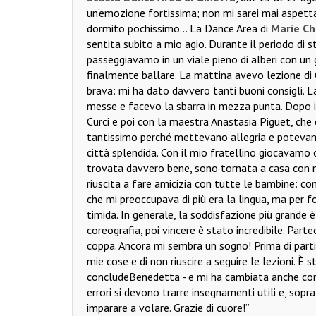
un’emozione fortissima; non mi sarei mai aspett
dormito pochissimo... La Dance Area di
Marie Ch
sentita subito a mio agio. Durante il periodo d
passeggiavamo in un viale pieno di alberi con un
finalmente ballare. La mattina avevo lezione d
brava: mi ha dato davvero tanti buoni consigli. L
messe e facevo la sbarra in mezza punta. Dopo i
Curci e poi con la maestra Anastasia Piguet, che
tantissimo perché mettevano allegria e potevamo
città splendida. Con il mio fratellino giocavamo
trovata davvero bene, sono tornata a casa con
riuscita a fare amicizia con tutte le bambine: co
che mi preoccupava di più era la lingua, ma per f
timida. In generale, la soddisfazione più grande è 
coreografia, poi vincere è stato incredibile. Part
coppa. Ancora mi sembra un sogno! Prima di partir
mie cose e di non riuscire a seguire le lezioni. 
conclude
Benedetta - e mi ha cambiata anche come
errori si devono trarre insegnamenti utili e, sop
imparare a volare. Grazie di cuore!”