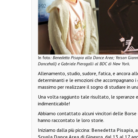
In foto
: Benedetta Pisapia alla Dance Area; Yeison Giann
Dancehall) e Gabriele Pieragalli al BDC di New York.
Allenamento, studio, sudore, fatica, e ancora all
determinanti e le emozioni che accompagnano i g
massimo per realizzare il sogno di studiare in un
Una volta raggiunto tale risultato, le speranze e
indimenticabile!
Abbiamo contattato alcuni vincitori delle Borse d
hanno raccontato le loro storie.
Iniziamo dalla più piccina:
Benedetta Pisapia
, 
Scuola Dance Area di Ginevra
, dal 13 al 17 a