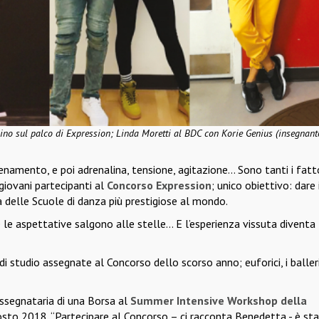
ino sul palco di Expression; Linda Moretti al BDC con Korie Genius (insegnant
enamento, e poi adrenalina, tensione, agitazione… Sono tanti i fatt
iovani partecipanti al
Concorso Expression
; unico obiettivo: dare 
a delle Scuole di danza più prestigiose al mondo.
 le aspettative salgono alle stelle… E l’esperienza vissuta diventa
i studio assegnate al Concorso dello scorso anno; euforici, i balleri
assegnataria di una Borsa al
Summer Intensive Workshop della
gosto 2018. “Partecipare al Concorso – ci racconta Benedetta - è st