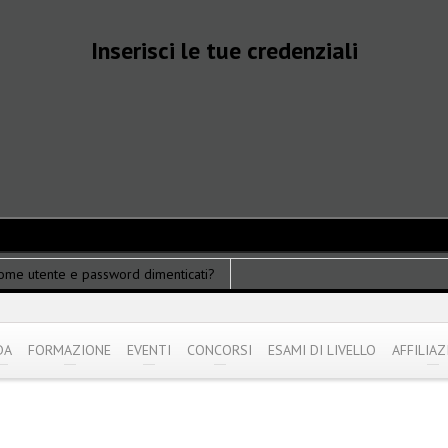
Inserisci le tue credenziali
ome utente e password dimenticati?
DA
FORMAZIONE
EVENTI
CONCORSI
ESAMI DI LIVELLO
AFFILIAZ