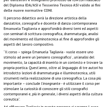
del
Diploma IDA/ASI
e
Tesserino Tecnico ASI valido ai fini
delle nuove normative CONI
.
Il percorso didattico avrà la direzione artistica della
danzatrice, coreografa e docente di danza contemporanea
Emanuela Tagliavia
e approfondirà diversi temi ed aspetti
con seminari di scrittura coreografica, drammaturgia, analisi
del movimento ed illuminotecnica al fine di approfondire gli
aspetti del lavoro compositivo.
“Il corso – spiega Emanuela Tagliavia - vuole essere uno
stimolo ad avere un ‘pensiero coreografico’ , un’analisi del
movimento, la capacità di inserirlo in un contesto e trovare la
propria poetica. Quest’anno, oltre al linguaggio di tre autori ho
introdotto lezioni di drammaturgia e illuminotecnica, utili
strumenti nella realizzazione di una coreografica. La cosa più
importante – conclude l’insegnante - è utilizzare il corso per
stimolare la curiosità di conoscere gli stili corografici
contemporanei e, più in generale, i diversi aspetti della cultura
coreutica”.
Ad affiancare Tagliavia in questo percorso ci saranno
Laura