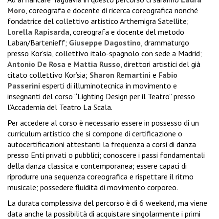
Moro
, coreografa e docente di ricerca coreografica nonché
fondatrice del collettivo artistico Arthemigra Satellite;
Lorella Rapisarda
, coreografa e docente del metodo
Laban/Bartenieff;
Giuseppe Dagostino
, drammaturgo
presso Kor’sia, collettivo italo-spagnolo con sede a Madrid;
Antonio De Rosa
e
Mattia Russo
, direttori artistici del già
citato collettivo Kor’sia;
Sharon Remartini
e
Fabio
Passerini
esperti di illuminotecnica in movimento e
insegnanti del corso “Lighting Design per il Teatro” presso
l’Accademia del Teatro La Scala.
Per accedere al corso è necessario essere in possesso di un
curriculum artistico che si compone di certificazione o
autocertificazioni attestanti la frequenza a corsi di danza
presso Enti privati o pubblici; conoscere i passi fondamentali
della danza classica e contemporanea; essere capaci di
riprodurre una sequenza coreografica e rispettare il ritmo
musicale; possedere fluidità di movimento corporeo.
La durata complessiva del percorso è di 6 weekend, ma viene
data anche la possibilità di acquistare singolarmente i primi