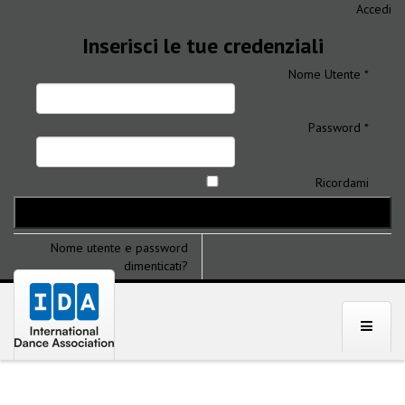
Accedi
Inserisci le tue credenziali
Nome Utente *
Password *
Ricordami
Nome utente e password
dimenticati?