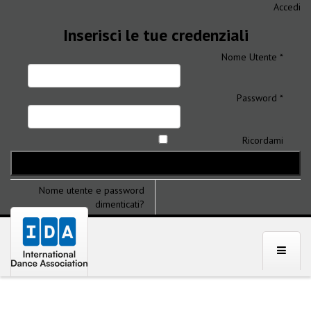
Accedi
Inserisci le tue credenziali
Nome Utente *
Password *
Ricordami
Nome utente e password
dimenticati?