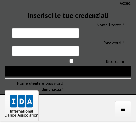
Accedi
Inserisci le tue credenziali
Nome Utente *
Password *
Ricordami
Nome utente e password
dimenticati?