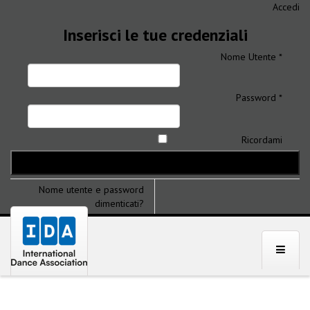
Accedi
Inserisci le tue credenziali
Nome Utente *
Password *
Ricordami
Nome utente e password
dimenticati?