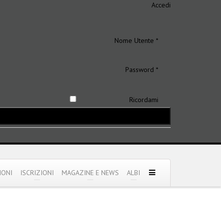
Accedi
Nome Utente *
Password *
Ricordami
IONI
ISCRIZIONI
MAGAZINE E NEWS
ALBI