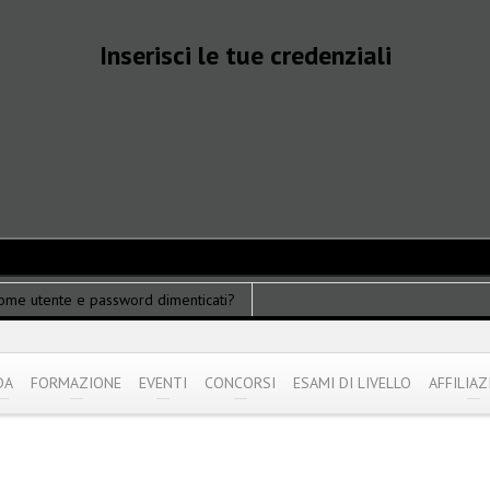
Inserisci le tue credenziali
ome utente e password dimenticati?
DA
FORMAZIONE
EVENTI
CONCORSI
ESAMI DI LIVELLO
AFFILIAZ