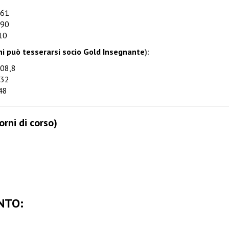
261
290
310
hi può tesserarsi socio Gold Insegnante
):
208,8
232
248
orni di corso)
NTO: