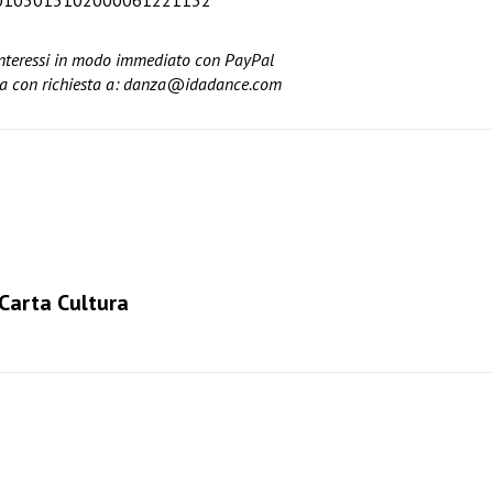
IT22C0103013102000061221132
nteressi in modo immediato con PayPal
a con richiesta a:
danza@idadance.com
 Carta Cultura