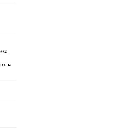
peso,
do una