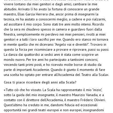
vivere lontano dai miei genitori e dagli amici, cambiare le mie
abitudini. Arrivato lì ho avuto la fortuna di conoscere un grande
maestro, Elias Garcia Herrera che, ancor prima di insegnarmi la
tecnica, mi ha aiutato a conoscermi meglio, a cadere e poi rialzarmi,
ad ascoltare il mio corpo. Sono stati tre anni molto intensi. Ricordo
che la sera mi chiudevo spesso in camera e guardavo fuori dalla
finestra, semplicemente mi perdevo nei miei pensieri, rivolti ai miei
genitori e a tutti i loro sacrifici per me. Quando ero stanco mi tornava
in mente quello che mi dicevano: “Angelo vai e divertiti!”. Trovavo in
questo la forza per ricominciare a provare e riprovare, passi su passi.
La danza dai quattordici ai sedici anni è stata come scoprire un
mondo nuovo. Per tre anni ho partecipato a tantissimi concorsi,
vincendo tanti primi posti, e ho ricevuto molte borse di studio da
parte di importanti Accademie. Quando è giunto il momento di fare
una scelta ho optato per entrare all’Accademia del Teatro alla Scala».
Cosa ti piace ricordare degli anni alla Scala?
«Tutto ciò che ho vissuto. La Scala ha rappresentato il mio "inizio",
sotto la guida del mio insegnante, il maestro Maurizio Vanadia, e a
contatto con il direttore dell'Accademia, il maestro Fréderic Olivieri.
Quest’ultimo ha creduto in me, dandomi fiducia ed eccezionali
opportunità nei grandi teatri europei e non europei, insegnandomi