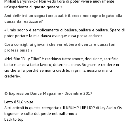
Mikhail Baryshnikov. Non vedo l'ora di poter vivere nuovamente
un’esperienza di questo genere!».
Ami definirti un sognatore, qual è il prossimo sogno legato alla
danza da realizzare?
«Il mio sogno è semplicemente di ballare, ballare e ballare. Spero di
poter portare la mia danza ovunque essa possa andare».
Cosa consigli ai giovani che vorrebbero diventare danzatori
professionisti?
«Nel film “Billy Elliot” è racchiuso tutto: amore, dedizione, sacrificio,
tanto e ancora tanto lavoro, determinazione. Sognare e credere in
ciò che si fa, perché se non ci credi tu, in primis, nessuno mai ci
crederà».
© Expression Dance Magazine - Dicembre 2017
Letto
8516
volte
Altri articoli in questa categoria:
« Il KRUMP-HIP HOP di Jay Asolo
Os
trigonum e collo del piede nel ballerino »
back to top