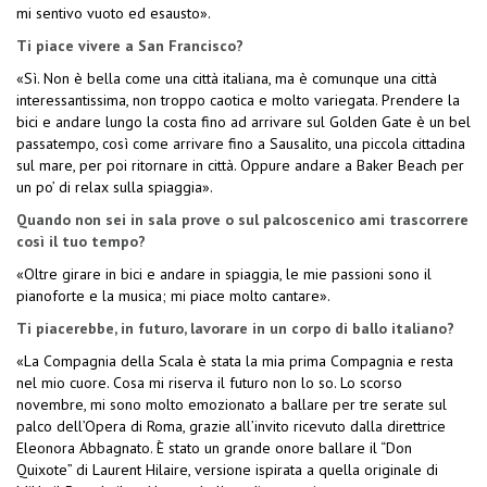
mi sentivo vuoto ed esausto».
Ti piace vivere a San Francisco?
«Sì. Non è bella come una città italiana, ma è comunque una città
interessantissima, non troppo caotica e molto variegata. Prendere la
bici e andare lungo la costa fino ad arrivare sul Golden Gate è un bel
passatempo, così come arrivare fino a Sausalito, una piccola cittadina
sul mare, per poi ritornare in città. Oppure andare a Baker Beach per
un po’ di relax sulla spiaggia».
Quando non sei in sala prove o sul palcoscenico ami trascorrere
così il tuo tempo?
«Oltre girare in bici e andare in spiaggia, le mie passioni sono il
pianoforte e la musica; mi piace molto cantare».
Ti piacerebbe, in futuro, lavorare in un corpo di ballo italiano?
«La Compagnia della Scala è stata la mia prima Compagnia e resta
nel mio cuore. Cosa mi riserva il futuro non lo so. Lo scorso
novembre, mi sono molto emozionato a ballare per tre serate sul
palco dell’Opera di Roma, grazie all’invito ricevuto dalla direttrice
Eleonora Abbagnato. È stato un grande onore ballare il “Don
Quixote” di Laurent Hilaire, versione ispirata a quella originale di