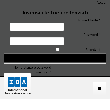
Accedi
Inserisci le tue credenziali
Nome Utente *
Password *
Ricordami
Nome utente e password
dimenticati?