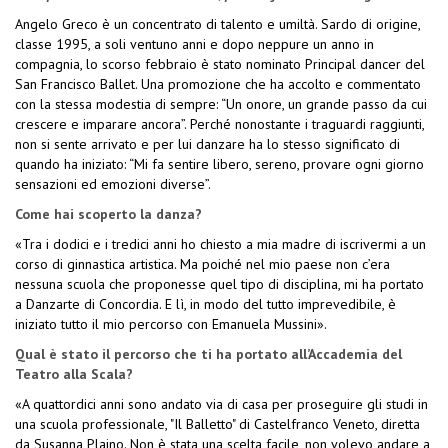
Angelo Greco è un concentrato di talento e umiltà. Sardo di origine,
classe 1995, a soli ventuno anni e dopo neppure un anno in
compagnia, lo scorso febbraio è stato nominato Principal dancer del
San Francisco Ballet. Una promozione che ha accolto e commentato
con la stessa modestia di sempre: “Un onore, un grande passo da cui
crescere e imparare ancora”. Perché nonostante i traguardi raggiunti,
non si sente arrivato e per lui danzare ha lo stesso significato di
quando ha iniziato: “Mi fa sentire libero, sereno, provare ogni giorno
sensazioni ed emozioni diverse”.
Come hai scoperto la danza?
«Tra i dodici e i tredici anni ho chiesto a mia madre di iscrivermi a un
corso di ginnastica artistica. Ma poiché nel mio paese non c’era
nessuna scuola che proponesse quel tipo di disciplina, mi ha portato
a Danzarte di Concordia. E lì, in modo del tutto imprevedibile, è
iniziato tutto il mio percorso con Emanuela Mussini».
Qual è stato il percorso che ti ha portato all’Accademia del
Teatro alla Scala?
«A quattordici anni sono andato via di casa per proseguire gli studi in
una scuola professionale, "Il Balletto" di Castelfranco Veneto, diretta
da Susanna Plaino. Non è stata una scelta facile, non volevo andare a