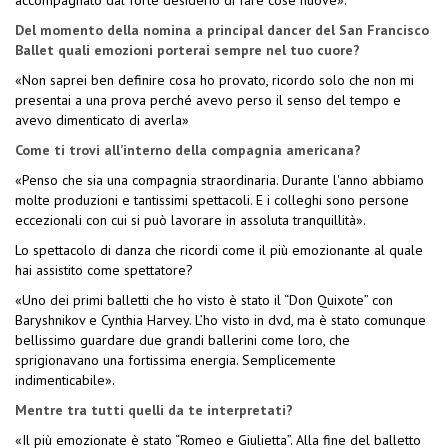
accompagnato dal forte desiderio di fare cose nuove».
Del momento della nomina a principal dancer del San Francisco
Ballet quali emozioni porterai sempre nel tuo cuore?
«Non saprei ben definire cosa ho provato, ricordo solo che non mi
presentai a una prova perché avevo perso il senso del tempo e
avevo dimenticato di averla»
Come ti trovi all’interno della compagnia americana?
«Penso che sia una compagnia straordinaria. Durante l'anno abbiamo
molte produzioni e tantissimi spettacoli. E i colleghi sono persone
eccezionali con cui si può lavorare in assoluta tranquillità».
Lo spettacolo di danza che ricordi come il più emozionante al quale
hai assistito come spettatore?
«Uno dei primi balletti che ho visto è stato il “Don Quixote” con
Baryshnikov e Cynthia Harvey. L’ho visto in dvd, ma è stato comunque
bellissimo guardare due grandi ballerini come loro, che
sprigionavano una fortissima energia. Semplicemente
indimenticabile».
Mentre tra tutti quelli da te interpretati?
«Il più emozionate è stato “Romeo e Giulietta”. Alla fine del balletto