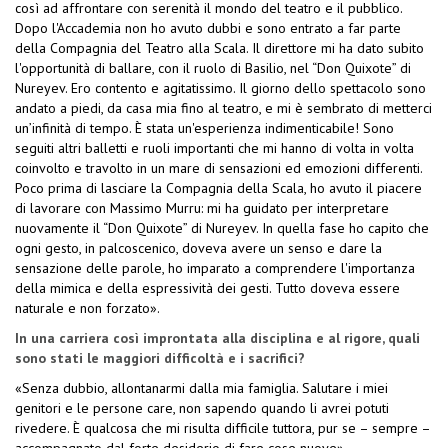
così ad affrontare con serenità il mondo del teatro e il pubblico.
Dopo l'Accademia non ho avuto dubbi e sono entrato a far parte
della Compagnia del Teatro alla Scala. Il direttore mi ha dato subito
l'opportunità di ballare, con il ruolo di Basilio, nel “Don Quixote” di
Nureyev. Ero contento e agitatissimo. Il giorno dello spettacolo sono
andato a piedi, da casa mia fino al teatro, e mi è sembrato di metterci
un’infinità di tempo. È stata un'esperienza indimenticabile! Sono
seguiti altri balletti e ruoli importanti che mi hanno di volta in volta
coinvolto e travolto in un mare di sensazioni ed emozioni differenti.
Poco prima di lasciare la Compagnia della Scala, ho avuto il piacere
di lavorare con Massimo Murru: mi ha guidato per interpretare
nuovamente il “Don Quixote” di Nureyev. In quella fase ho capito che
ogni gesto, in palcoscenico, doveva avere un senso e dare la
sensazione delle parole, ho imparato a comprendere l'importanza
della mimica e della espressività dei gesti. Tutto doveva essere
naturale e non forzato».
In una carriera così improntata alla disciplina e al rigore, quali
sono stati le maggiori difficoltà e i sacrifici?
«Senza dubbio, allontanarmi dalla mia famiglia. Salutare i miei
genitori e le persone care, non sapendo quando li avrei potuti
rivedere. È qualcosa che mi risulta difficile tuttora, pur se – sempre –