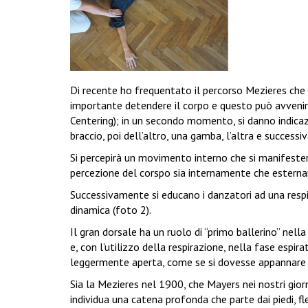
Di recente ho frequentato il percorso Mezieres che in
importante detendere il corpo e questo può avvenire
Centering); in un secondo momento, si danno indicazi
braccio, poi dell’altro, una gamba, l’altra e success
Si percepirà un movimento interno che si manifester
percezione del corspo sia internamente che estern
Successivamente si educano i danzatori ad una respir
dinamica (foto 2).
Il gran dorsale ha un ruolo di “primo ballerino” nel
e, con l’utilizzo della respirazione, nella fase espirat
leggermente aperta, come se si dovesse appannare 
Sia la Mezieres nel 1900, che Mayers nei nostri giorn
individua una catena profonda che parte dai piedi, fle