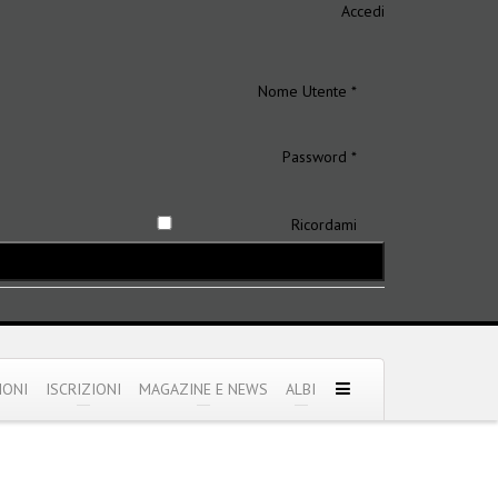
Accedi
Nome Utente *
Password *
Ricordami
IONI
ISCRIZIONI
MAGAZINE E NEWS
ALBI