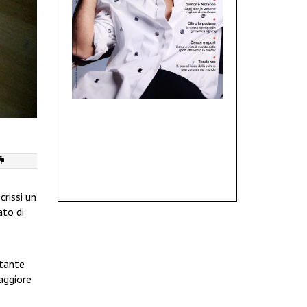
crissi un
ato di
rtante
maggiore