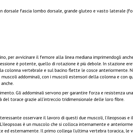
n dorsale fascia lombo dorsale, grande gluteo e vasto laterale (fo
ino, per avvicinare il femore alla linea mediana imprimendogli anch
ssione è potente, quello di rotazione è più debole. In stazione eret
a colonna vertebrale e sul bacino flette le cosce anteriormente. N
i muscoli addominali, con i muscoli estensori della colonna e con qu
e anche.
vimento. Gli addominali servono per garantire forza e resistenza un
del torace grazie all’intreccio tridimensionale delle loro fibre.
eressante osservare il lavoro di questi due muscoli, l’ileopsoas e i
e. L’ileopsoas è un muscolo che si colloca internamente e anteriorme
e ed esternamente. Il primo collega l’ultima vertebra toracica, le 