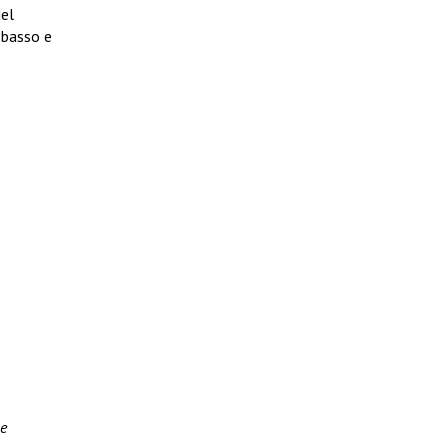
del
 basso e
ne