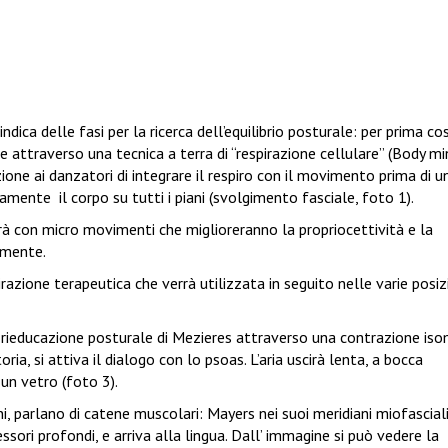
dica delle fasi per la ricerca dell’equilibrio posturale: per prima co
 attraverso una tecnica a terra di “respirazione cellulare” (Body mi
one ai danzatori di integrare il respiro con il movimento prima di u
ivamente
il corpo su tutti i piani (svolgimento fasciale, foto 1).
à con micro movimenti che miglioreranno la propriocettività e la
amente.
azione terapeutica che verrà utilizzata in seguito nelle varie posizi
la rieducazione posturale di Mezieres attraverso una contrazione iso
oria, si attiva il dialogo con lo psoas. L’aria uscirà lenta, a bocca
un vetro (foto 3).
i, parlano di catene muscolari: Mayers nei suoi meridiani miofascial
ssori profondi, e arriva alla lingua. Dall’ immagine si può vedere la