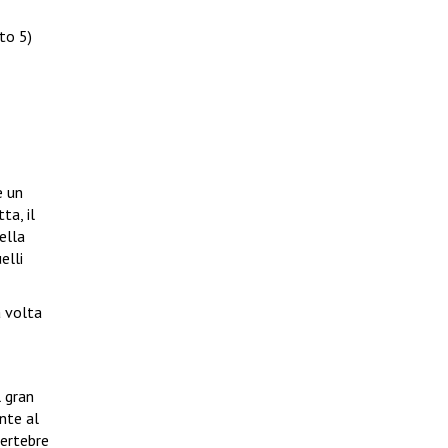
to 5)
e un
ta, il
ella
elli
a volta
l gran
nte al
vertebre