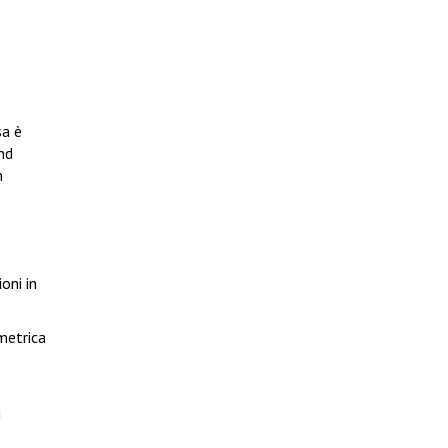
sa è
nd
n
oni in
metrica
i