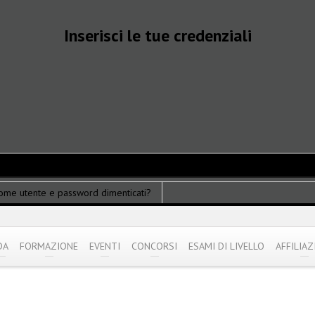
Inserisci le tue credenziali
ome utente e password dimenticati?
DA
FORMAZIONE
EVENTI
CONCORSI
ESAMI DI LIVELLO
AFFILIAZ