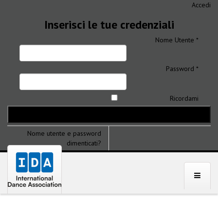
Accedi
Inserisci le tue credenziali
Nome Utente *
Password *
Ricordami
Nome utente e password
dimenticati?