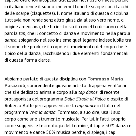
in italiano rende il suono che emettono le scarpe con i tacchi
delle scarpe (claquettes). Il nome italiano di questa disciplina
tuttavia non rende senz’altro giustizia al suo vero nome, di
origine americana, che ha insito sia il concetto di suono nella
parola
tap
, che il concetto di danza e movimento nella parola
dance
; spiegando nel suo insieme quel legame indissolubile tra
il suono che produce il corpo e il movimento del corpo che è
tipico della danza, racchiudendo i due elementi fondamentali
di questa forma d’arte.
Abbiamo parlato di questa disciplina con
Tommaso Maria
Parazzoli
, sorprendente giovane artista di appena vent’anni
che si è dedicato anima e corpo alla
tap dance
, di recente
protagonista del programma
Dalla Strada al Palco
e ospite di
Roberto Bolle per rappresentare la
tap dance
in Italia nel
programma
Viva la danza
. Tommaso, a suo dire, usa il suo
corpo come uno strumento musicale. Per lui, infatti, proprio
come suggerisce l’etimologia del termine, il tap è 50% danza e
movimento e dance 50% musica perché, ci spiega, i tap