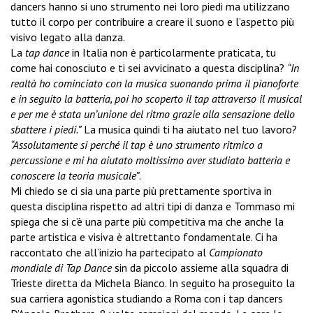
dancers hanno si uno strumento nei loro piedi ma utilizzano
tutto il corpo per contribuire a creare il suono e l’aspetto più
visivo legato alla danza.
La
tap dance
in Italia non è particolarmente praticata, tu
come hai conosciuto e ti sei avvicinato a questa disciplina?
“In
realtà ho cominciato con la musica suonando prima il pianoforte
e in seguito la batteria, poi ho scoperto il tap attraverso il musical
e per me è stata un’unione del ritmo grazie alla sensazione dello
sbattere i piedi.”
La musica quindi ti ha aiutato nel tuo lavoro?
“Assolutamente si perché il tap è uno strumento ritmico a
percussione e mi ha aiutato moltissimo aver studiato batteria e
conoscere la teoria musicale”
.
Mi chiedo se ci sia una parte più prettamente sportiva in
questa disciplina rispetto ad altri tipi di danza e Tommaso mi
spiega che si c’è una parte più competitiva ma che anche la
parte artistica e visiva è altrettanto fondamentale. Ci ha
raccontato che all’inizio ha partecipato al
Campionato
mondiale di Tap Dance
sin da piccolo assieme alla squadra di
Trieste diretta da Michela Bianco. In seguito ha proseguito la
sua carriera agonistica studiando a Roma con i tap dancers