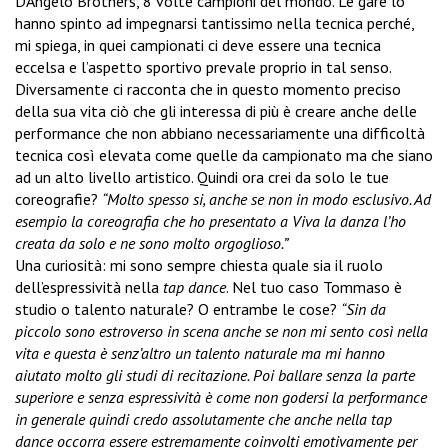
D’Angelo Brothers, 8 volte campioni del mondo. Le gare lo
hanno spinto ad impegnarsi tantissimo nella tecnica perché,
mi spiega, in quei campionati ci deve essere una tecnica
eccelsa e l’aspetto sportivo prevale proprio in tal senso.
Diversamente ci racconta che in questo momento preciso
della sua vita ciò che gli interessa di più è creare anche delle
performance che non abbiano necessariamente una difficoltà
tecnica così elevata come quelle da campionato ma che siano
ad un alto livello artistico. Quindi ora crei da solo le tue
coreografie?
“Molto spesso si, anche se non in modo esclusivo. Ad
esempio la coreografia che ho presentato a Viva la danza l’ho
creata da solo e ne sono molto orgoglioso.”
Una curiosità: mi sono sempre chiesta quale sia il ruolo
dell’espressività nella
tap dance
. Nel tuo caso Tommaso è
studio o talento naturale? O entrambe le cose?
“Sin da
piccolo sono estroverso in scena anche se non mi sento così nella
vita e questa è senz’altro un talento naturale ma mi hanno
aiutato molto gli studi di recitazione. Poi ballare senza la parte
superiore e senza espressività è come non godersi la performance
in generale quindi credo assolutamente che anche nella tap
dance occorra essere estremamente coinvolti emotivamente per