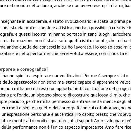
are nel mondo della danza, anche se non avevo esempi in famiglia.
 insegnante in accademia, è stato rivoluzionario: è stata la prima p
na strada professionale e artistica aperta a possibilità creative in
grafe, e questi incontri mi hanno portato in tanti luoghi, arricchend
a mia formazione non è stata solo quella istituzionale, che mi ha 
, ma anche quella dei contesti in cui ho lavorato. Ho capito cosa mi 
nzatrice e della performer che avrei voluto essere, con curiosità e
corporeo e coreografico?
mi hanno spinto a esplorare nuove direzioni. Per me è sempre stato
ne dello spettacolo: non sono mai stata capace di apprendere vel
he non mi hanno richiesto un apporto nella costruzione del proget
erio profondo, un bisogno sincero di costruire qualcosa di mio, che
mpre piaciuto, perché mi ha permesso di entrare nella mente degli al
io era molto simile a quello dei coreografi con cui collaboravo, poi 
o un’espressione personale e autentica. Ho capito presto che volev
 altre menti: altri modi di guardare, altri sguardi. Amo sviluppare un
ne della performance non è l’unico aspetto importante. Amo fare ric