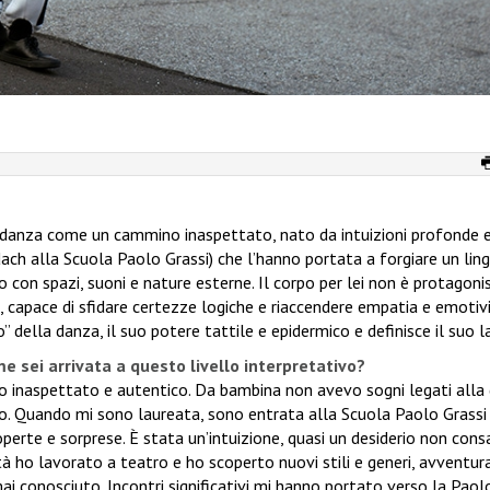
danza come un cammino inaspettato, nato da intuizioni profonde 
idach alla Scuola Paolo Grassi) che l’hanno portata a forgiare un lin
o con spazi, suoni e nature esterne. Il corpo per lei non è protagoni
capace di sfidare certezze logiche e riaccendere empatia e emotivi
 della danza, il suo potere tattile e epidermico e definisce il suo l
me sei arrivata a questo livello interpretativo?
 inaspettato e autentico. Da bambina non avevo sogni legati alla
no. Quando mi sono laureata, sono entrata alla Scuola Paolo Grassi 
coperte e sorprese. È stata un’intuizione, quasi un desiderio non con
sità ho lavorato a teatro e ho scoperto nuovi stili e generi, avventu
i conosciuto. Incontri significativi mi hanno portato verso la Paol