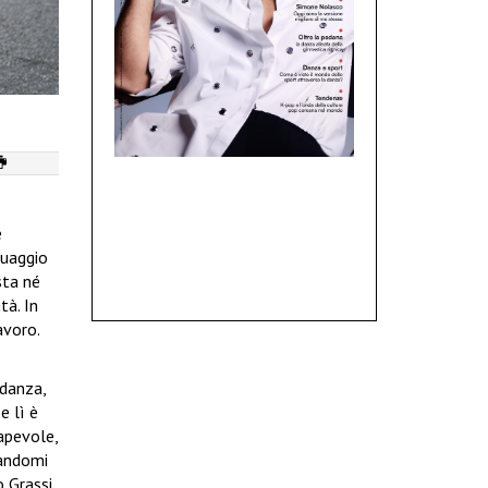
e
guaggio
sta né
tà. In
avoro.
 danza,
e lì è
sapevole,
randomi
o Grassi