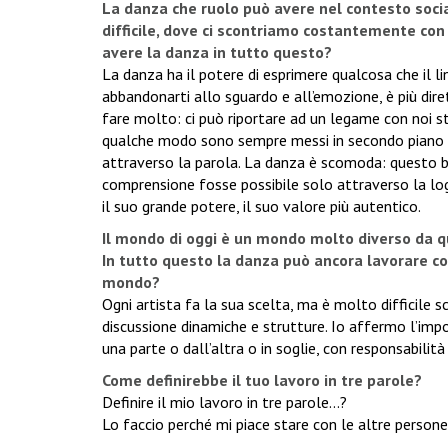
La danza che ruolo può avere nel contesto so
difficile, dove ci scontriamo costantemente con v
avere la danza in tutto questo?
La danza ha il potere di esprimere qualcosa che il l
abbandonarti allo sguardo e all’emozione, è più dir
fare molto: ci può riportare ad un legame con noi ste
qualche modo sono sempre messi in secondo piano ri
attraverso la parola. La danza è scomoda: questo b
comprensione fosse possibile solo attraverso la logi
il suo grande potere, il suo valore più autentico.
Il mondo di oggi è un mondo molto diverso da quel
In tutto questo la danza può ancora lavorare co
mondo?
Ogni artista fa la sua scelta, ma è molto difficile s
discussione dinamiche e strutture. Io affermo l’impo
una parte o dall’altra o in soglie, con responsabili
Come definirebbe il tuo lavoro in tre parole?
Definire il mio lavoro in tre parole...?
Lo faccio perché mi piace stare con le altre persone