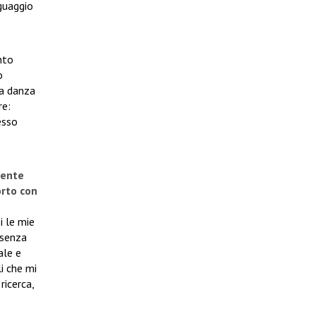
nguaggio
nto
o
la danza
re:
esso
iente
orto con
i le mie
esenza
ale e
i che mi
ricerca,