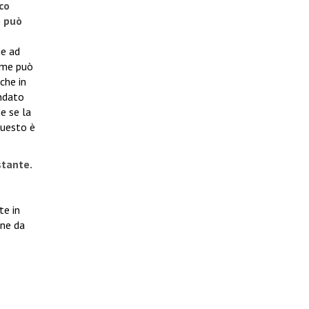
co
o può
ge ad
o me può
che in
ondato
e se la
Questo è
stante.
te in
one da