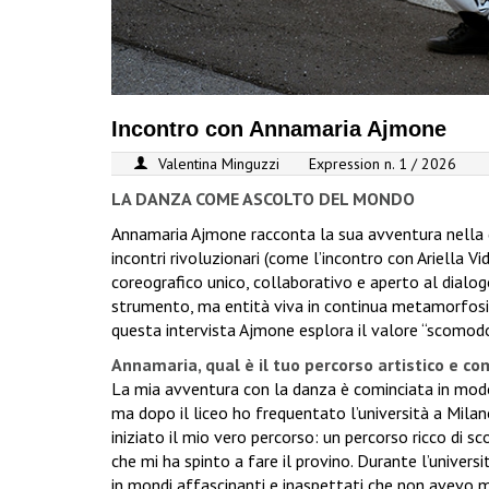
Incontro con Annamaria Ajmone
Valentina Minguzzi
Expression n. 1 / 2026
LA DANZA COME ASCOLTO DEL MONDO
Annamaria Ajmone racconta la sua avventura nella 
incontri rivoluzionari (come l’incontro con Ariella V
coreografico unico, collaborativo e aperto al dialog
strumento, ma entità viva in continua metamorfosi, 
questa intervista Ajmone esplora il valore “scomodo”
Annamaria, qual è il tuo percorso artistico e co
La mia avventura con la danza è cominciata in modo
ma dopo il liceo ho frequentato l’università a Mila
iniziato il mio vero percorso: un percorso ricco di s
che mi ha spinto a fare il provino. Durante l’univer
in mondi affascinanti e inaspettati che non avevo ma