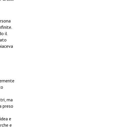
ersona
finite.
o il
dato
piaceva
ocemente
to
tri, ma
ha preso
o
’idea e
erche e