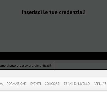
Inserisci le tue credenziali
ome utente e password dimenticati?
DA
FORMAZIONE
EVENTI
CONCORSI
ESAMI DI LIVELLO
AFFILIAZ