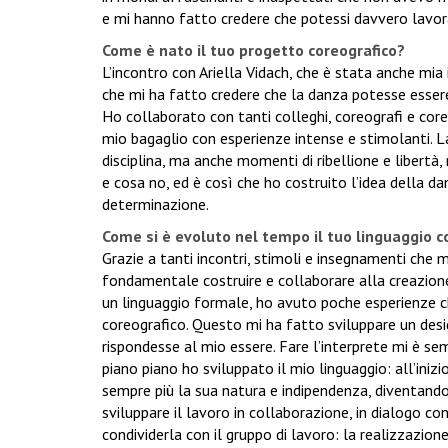
e mi hanno fatto credere che potessi davvero lavor
Come è nato il tuo progetto coreografico?
L’incontro con Ariella Vidach, che è stata anche mia
che mi ha fatto credere che la danza potesse essere u
Ho collaborato con tanti colleghi, coreografi e coreo
mio bagaglio con esperienze intense e stimolanti. L
disciplina, ma anche momenti di ribellione e libertà
e cosa no, ed è così che ho costruito l’idea della da
determinazione.
Come si è evoluto nel tempo il tuo linguaggio 
Grazie a tanti incontri, stimoli e insegnamenti che 
fondamentale costruire e collaborare alla creazio
un linguaggio formale, ho avuto poche esperienze c
coreografico. Questo mi ha fatto sviluppare un desid
rispondesse al mio essere. Fare l’interprete mi è se
piano piano ho sviluppato il mio linguaggio: all’iniz
sempre più la sua natura e indipendenza, diventand
sviluppare il lavoro in collaborazione, in dialogo con
condividerla con il gruppo di lavoro: la realizzazio