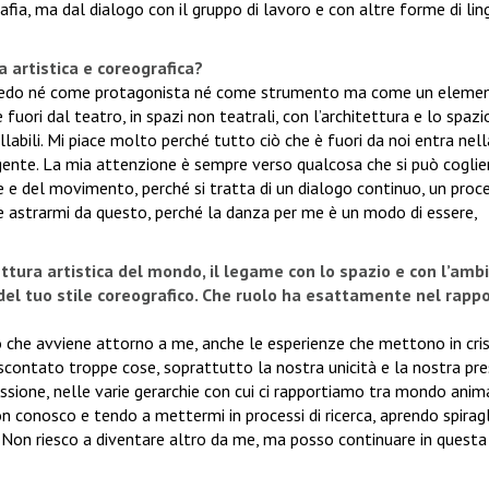
fia, ma dal dialogo con il gruppo di lavoro e con altre forme di li
a artistica e coreografica?
o vedo né come protagonista né come strumento ma come un eleme
uori dal teatro, in spazi non teatrali, con l’architettura e lo spazi
abili. Mi piace molto perché tutto ciò che è fuori da noi entra nel
gente. La mia attenzione è sempre verso qualcosa che si può coglie
 e del movimento, perché si tratta di un dialogo continuo, un proc
le astrarmi da questo, perché la danza per me è un modo di essere,
ttura artistica del mondo, il legame con lo spazio e con l’amb
del tuo stile coreografico. Che ruolo ha esattamente nel rapp
 che avviene attorno a me, anche le esperienze che mettono in cris
scontato troppe cose, soprattutto la nostra unicità e la nostra pr
sione, nelle varie gerarchie con cui ci rapportiamo tra mondo anim
conosco e tendo a mettermi in processi di ricerca, aprendo spiragl
 Non riesco a diventare altro da me, ma posso continuare in questa 