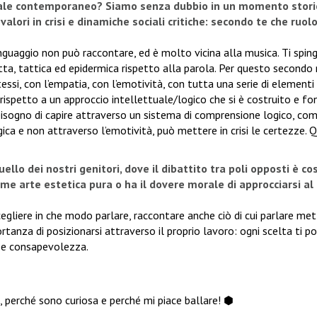
ciale contemporaneo? Siamo senza dubbio in un momento stori
alori in crisi e dinamiche sociali critiche: secondo te che ruol
inguaggio non può raccontare, ed è molto vicina alla musica. Ti spin
etta, tattica ed epidermica rispetto alla parola. Per questo second
ssi, con l’empatia, con l’emotività, con tutta una serie di elementi 
spetto a un approccio intellettuale/logico che si è costruito e f
isogno di capire attraverso un sistema di comprensione logico, com
ca e non attraverso l’emotività, può mettere in crisi le certezze. 
lo dei nostri genitori, dove il dibattito tra poli opposti è co
me arte estetica pura o ha il dovere morale di approcciarsi al
cegliere in che modo parlare, raccontare anche ciò di cui parlare met
rtanza di posizionarsi attraverso il proprio lavoro: ogni scelta ti p
tà e consapevolezza.
, perché sono curiosa e perché mi piace ballare! ⬢