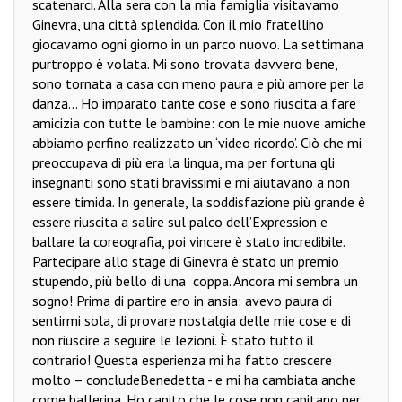
scatenarci. Alla sera con la mia famiglia visitavamo
Ginevra, una città splendida. Con il mio fratellino
giocavamo ogni giorno in un parco nuovo. La settimana
purtroppo è volata. Mi sono trovata davvero bene,
sono tornata a casa con meno paura e più amore per la
danza… Ho imparato tante cose e sono riuscita a fare
amicizia con tutte le bambine: con le mie nuove amiche
abbiamo perfino realizzato un ‘video ricordo’. Ciò che mi
preoccupava di più era la lingua, ma per fortuna gli
insegnanti sono stati bravissimi e mi aiutavano a non
essere timida. In generale, la soddisfazione più grande è
essere riuscita a salire sul palco dell’Expression e
ballare la coreografia, poi vincere è stato incredibile.
Partecipare allo stage di Ginevra è stato un premio
stupendo, più bello di una
coppa. Ancora mi sembra un
sogno! Prima di partire ero in ansia: avevo paura di
sentirmi sola, di provare nostalgia delle mie cose e di
non riuscire a seguire le lezioni. È stato tutto il
contrario! Questa esperienza mi ha fatto crescere
molto – conclude
Benedetta - e mi ha cambiata anche
come ballerina. Ho capito che le cose non capitano per