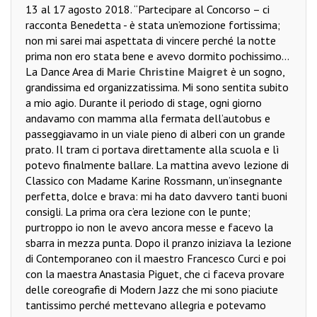
13 al 17 agosto 2018. “Partecipare al Concorso – ci
racconta Benedetta - è stata un’emozione fortissima;
non mi sarei mai aspettata di vincere perché la notte
prima non ero stata bene e avevo dormito pochissimo...
La Dance Area di
Marie Christine Maigret
è un sogno,
grandissima ed organizzatissima. Mi sono sentita subito
a mio agio. Durante il periodo di stage, ogni giorno
andavamo con mamma alla fermata dell’autobus e
passeggiavamo in un viale pieno di alberi con un grande
prato. Il tram ci portava direttamente alla scuola e lì
potevo finalmente ballare. La mattina avevo lezione di
Classico con Madame Karine Rossmann, un’insegnante
perfetta, dolce e brava: mi ha dato davvero tanti buoni
consigli. La prima ora c’era lezione con le punte;
purtroppo io non le avevo ancora messe e facevo la
sbarra in mezza punta. Dopo il pranzo iniziava la lezione
di Contemporaneo con il maestro Francesco Curci e poi
con la maestra Anastasia Piguet, che ci faceva provare
delle coreografie di Modern Jazz che mi sono piaciute
tantissimo perché mettevano allegria e potevamo