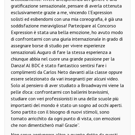
gratificazione sensazionale, pensare di averla ottenuta
esclusivamente grazie a me, vincendo l'Expression
solisti ed esibendomi con una mia coreografia, è già una
soddisfazione meravigliosa! Partecipare al Concorso
Expression è stata una bella emozione, ho avuto modo
di confrontarmi con una giuria internazionale in grado di
assegnare borse di studio per vivere esperienze
sensazionali. Auguro di fare la stessa esperienza a
chiunque abbia nel cuore una grande passione per la
Danza! Al BDC è stato fantastico sentirsi fare i
complimenti da Carlos Neto davanti alla classe oppure
essere selezionato da vari insegnanti per alcuni video.
Solo al pensiero di aver studiato a Broadway mi viene la
pelle d'oca: confrontarmi con ballerini bravissimi,
studiare con veri professionisti in una delle scuole più
importanti del mondo è stato un sogno ad occhi aperti.
Sono partito con il bisogno di nuovi stimoli, sono
tornato arricchito da ogni punto di vista, con emozioni
che non dimenticherò mai! Grazie”.
Non serve aggiungere altro a quanto detto da questi