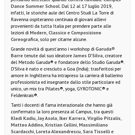
Dance Summer School
. Dal 12 al 17 luglio 2019,
infatti, le storiche aule del Centro Studi La Torre di
Ravenna ospiteranno centinaia di giovani allievi
provenienti da tutta Italia per prendere parte alle
lezioni di
Modern
,
Classico
e
Composizione
Coreografica
, solo per citarne alcune.
Grande novità di quest’anno i workshop di
Garuda®
Barre
tenute dal suo ideatore
James D’Silva
, creatore
del Metodo Garuda® e fondatore dello Studio Garuda®.
D’Silva è nato e cresciuto a Goa (India); trasferitosi per
amore in Inghilterra ha intrapreso la carriera di ballerino
professionista ed insegnante dallo stile particolare ed
unico, un mix tra Pilates®, yoga, GYROTONIC® e
Feldenkrais®.
Tanti i docenti di fama interazionale che hanno già
confermato la loro presenza al Campus, tra questi
Kledi Kadiu
,
Jay Asolo
,
Iker Karrera
,
Virgilio Pitzalis
,
Matteo Addino
,
Kristian Cellini
,
Massimiliano
Scardacchi
,
Loreta Alexandrescu
,
Sara Tisselli
e