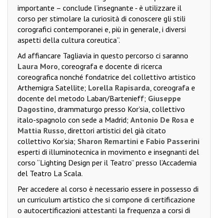
importante – conclude l’insegnante - è utilizzare il
corso per stimolare la curiosità di conoscere gli stili
corografici contemporanei e, più in generale, i diversi
aspetti della cultura coreutica”.
Ad affiancare Tagliavia in questo percorso ci saranno
Laura Moro
, coreografa e docente di ricerca
coreografica nonché fondatrice del collettivo artistico
Arthemigra Satellite;
Lorella Rapisarda
, coreografa e
docente del metodo Laban/Bartenieff;
Giuseppe
Dagostino
, drammaturgo presso Kor’sia, collettivo
italo-spagnolo con sede a Madrid;
Antonio De Rosa
e
Mattia Russo
, direttori artistici del già citato
collettivo Kor’sia;
Sharon Remartini
e
Fabio Passerini
esperti di illuminotecnica in movimento e insegnanti del
corso “Lighting Design per il Teatro” presso l’Accademia
del Teatro La Scala.
Per accedere al corso è necessario essere in possesso di
un curriculum artistico che si compone di certificazione
o autocertificazioni attestanti la frequenza a corsi di