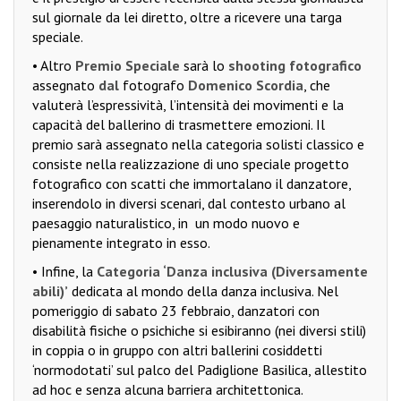
sul giornale da lei diretto, oltre a ricevere una targa
speciale.
• Altro
Premio Speciale
sarà lo
shooting fotografico
assegnato
dal
fotografo
Domenico Scordia
, che
valuterà l’espressività, l’intensità dei movimenti e la
capacità del ballerino di trasmettere emozioni. Il
premio sarà assegnato nella categoria solisti classico e
consiste nella realizzazione di uno speciale progetto
fotografico con scatti che immortalano il danzatore,
inserendolo in diversi scenari, dal contesto urbano al
paesaggio naturalistico, in
un modo nuovo e
pienamente integrato in esso.
• Infine, la
Categoria ‘Danza inclusiva (Diversamente
abili)’
dedicata al mondo della danza inclusiva. Nel
pomeriggio di sabato 23 febbraio, danzatori con
disabilità fisiche o psichiche si esibiranno (nei diversi stili)
in coppia o in gruppo con altri ballerini cosiddetti
‘normodotati’ sul palco del Padiglione Basilica, allestito
ad hoc e senza alcuna barriera architettonica.