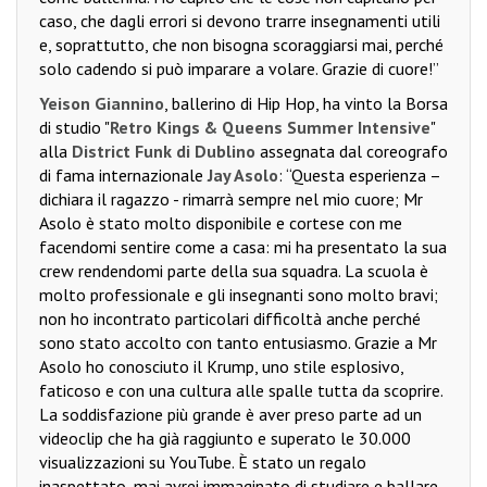
caso, che dagli errori si devono trarre insegnamenti utili
e, soprattutto, che non bisogna scoraggiarsi mai, perché
solo cadendo si può imparare a volare. Grazie di cuore!”
Yeison Giannino
, ballerino di Hip Hop, ha vinto la Borsa
di studio "
Retro Kings & Queens Summer Intensive
"
alla
District Funk di Dublino
assegnata dal coreografo
di fama internazionale
Jay Asolo
: “Questa esperienza –
dichiara il ragazzo - rimarrà sempre nel mio cuore; Mr
Asolo è stato molto disponibile e cortese con me
facendomi sentire come a casa: mi ha presentato la sua
crew rendendomi parte della sua squadra. La scuola è
molto professionale e gli insegnanti sono molto bravi;
non ho incontrato particolari difficoltà anche perché
sono stato accolto con tanto entusiasmo. Grazie a Mr
Asolo ho conosciuto il Krump, uno stile esplosivo,
faticoso e con una cultura alle spalle tutta da scoprire.
La soddisfazione più grande è aver preso parte ad un
videoclip che ha già raggiunto e superato le 30.000
visualizzazioni su YouTube. È stato un regalo
inaspettato, mai avrei immaginato di studiare e ballare