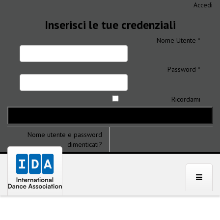
Accedi
Inserisci le tue credenziali
Nome Utente *
Password *
Ricordami
Nome utente e password
dimenticati?