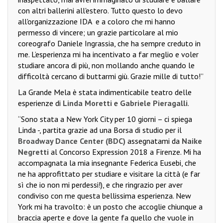
con altri ballerini all'estero. Tutto questo lo devo
all'organizzazione IDA
e a coloro che mi hanno
permesso di vincere; un grazie particolare al mio
coreografo Daniele Ingrassia, che ha sempre creduto in
me. L’esperienza mi ha incentivato a far meglio e voler
studiare ancora di più, non mollando anche quando le
difficoltà cercano di buttarmi giù. Grazie mille di tutto!”
La Grande Mela è stata indimenticabile teatro delle
esperienze di
Linda Moretti
e
Gabriele Pieragalli
.
“Sono stata a New York City per 10 giorni – ci spiega
Linda -, partita grazie ad una Borsa di studio per il
Broadway Dance Center (BDC)
assegnatami da
Naike
Negretti
al Concorso Expression 2018 a Firenze. Mi ha
accompagnata la mia insegnante Federica Eusebi, che
ne ha approfittato per studiare e visitare la città (e far
sì che io non mi perdessi!), e che ringrazio per aver
condiviso con me questa bellissima esperienza. New
York mi ha travolto: è un posto che accoglie chiunque a
braccia aperte e dove la gente fa quello che vuole in