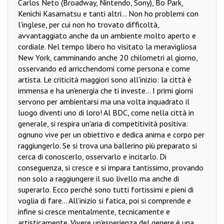
Carlos Neto (Broadway, Nintendo, Sony), Bo Park,
Kenichi Kasamatsu e tanti altri... Non ho problemi con
l'inglese, per cui non ho trovato difficoltà,
avvantaggiato anche da un ambiente molto aperto e
cordiale. Nel tempo libero ho visitato la meravigliosa
New York, camminando anche 20 chilometri al giorno,
osservando ed arricchendomi come persona e come
artista. Le criticità maggiori sono all'inizio: la città è
immensa e ha un'energia che ti investe... I primi giorni
servono per ambientarsi ma una volta inquadrato il
luogo diventi uno di loro! Al BDC, come nella città in
generale, si respira un'aria di competitività positiva:
ognuno vive per un obiettivo e dedica anima e corpo per
raggiungerlo. Se si trova una ballerino più preparato si
cerca di conoscerlo, osservarlo e incitarlo. Di
conseguenza, si cresce e si impara tantissimo, provando
non solo a raggiungere il suo livello ma anche di
superarlo. Ecco perché sono tutti fortissimi e pieni di
voglia di fare... All'inizio si fatica, poi si comprende e
infine si cresce mentalmente, tecnicamente e
artisticamente. Vivere un'esperienza del genere è una