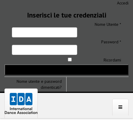
Accedi
Inserisci le tue credenziali
Nome Utente *
Password *
Ricordami
Nome utente e password
dimenticati?