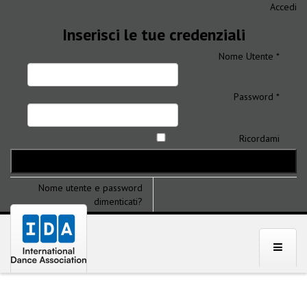
Accedi
Inserisci le tue credenziali
Nome Utente *
Password *
Ricordami
Nome utente e password
dimenticati?