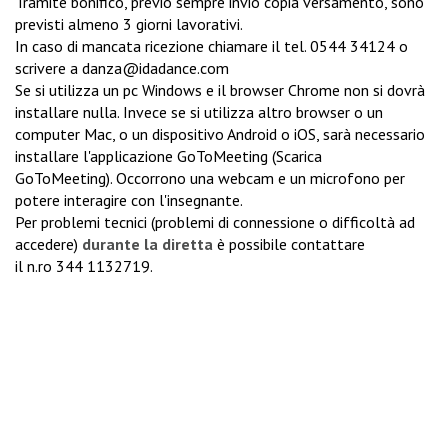
Tramite bonifico, previo sempre invio copia versamento, sono
previsti almeno 3 giorni lavorativi.
In caso di mancata ricezione chiamare il tel.
0544 34124
o
scrivere a
danza@idadance.com
Se si utilizza un pc Windows e il browser Chrome non si dovrà
installare nulla. Invece se si utilizza altro browser o un
computer Mac, o un dispositivo Android o iOS, sarà necessario
installare l'applicazione GoToMeeting (
Scarica
GoToMeeting
). Occorrono una webcam e un microfono per
potere interagire con l'insegnante.
Per problemi tecnici (problemi di connessione o difficoltà ad
accedere)
durante la diretta
è possibile contattare
il n.ro
344 1132719
.