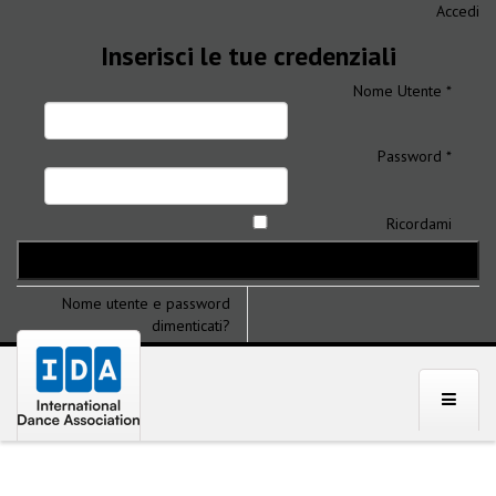
Accedi
Inserisci le tue credenziali
Nome Utente *
Password *
Ricordami
Nome utente e password
dimenticati?