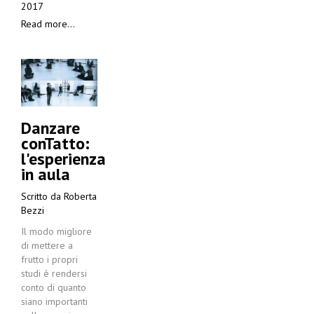
2017
Read more...
Danzare
conTatto:
l'esperienza
in aula
Scritto da
Roberta
Bezzi
Il modo migliore
di mettere a
frutto i propri
studi è rendersi
conto di quanto
siano importanti