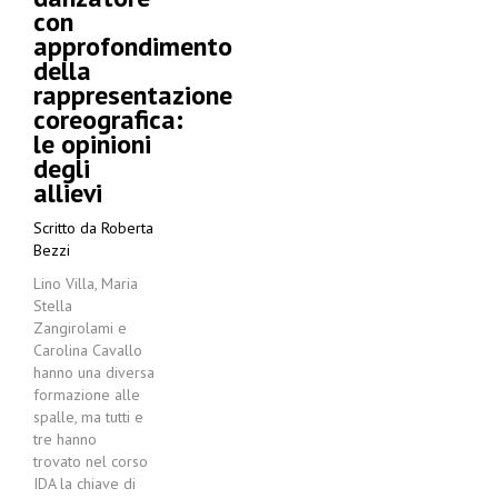
con
approfondimento
della
rappresentazione
coreografica:
le opinioni
degli
allievi
Scritto da
Roberta
Bezzi
Lino Villa, Maria
Stella
Zangirolami e
Carolina Cavallo
hanno una diversa
formazione alle
spalle, ma tutti e
tre hanno
trovato nel corso
IDA la chiave di