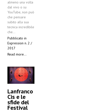
almeno una volta
dal vivo o su
YouTube, non può
che pensare
subito alla sua
tecnica incredibile
che…
Pubblicato in
Expression n. 2 /
2017
Read more...
Lanfranco
Cis e le
sfide del
Festival