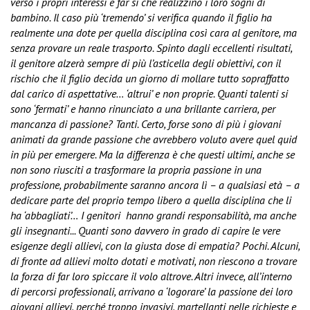
verso i propri interessi e far sì che realizzino i loro sogni di
bambino. Il caso più ‘tremendo’ si verifica quando il figlio ha
realmente una dote per quella disciplina così cara al genitore, ma
senza provare un reale trasporto. Spinto dagli eccellenti risultati,
il genitore alzerà sempre di più l’asticella degli obiettivi, con il
rischio che il figlio decida un giorno di mollare tutto sopraffatto
dal carico di aspettative… ‘altrui’ e non proprie. Quanti talenti si
sono ‘fermati’ e hanno rinunciato a una brillante carriera, per
mancanza di passione? Tanti. Certo, forse sono di più i giovani
animati da grande passione che avrebbero voluto avere quel quid
in più per emergere. Ma la differenza è che questi ultimi, anche se
non sono riusciti a trasformare la propria passione in una
professione, probabilmente saranno ancora lì – a qualsiasi età – a
dedicare parte del proprio tempo libero a quella disciplina che li
ha ‘abbagliati’… I genitori
hanno grandi responsabilità, ma anche
gli insegnanti... Quanti sono davvero in grado di capire le vere
esigenze degli allievi, con la giusta dose di empatia? Pochi. Alcuni,
di fronte ad allievi molto dotati e motivati, non riescono a trovare
la forza di far loro spiccare il volo altrove. Altri invece, all’interno
di percorsi professionali, arrivano a ‘logorare’ la passione dei loro
giovani allievi, perché troppo invasivi, martellanti nelle richieste e