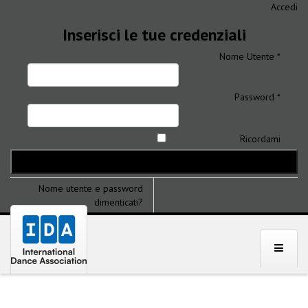
Accedi
Inserisci le tue credenziali
Nome Utente *
Password *
Ricordami
Nome utente e password
dimenticati?