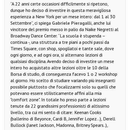
“A 22 anni certe occasioni difficilmente si ripetono,
dunque ho deciso di investire in questa meravigliosa
esperienza a New York per un mese intero: dal 1 al 30
Settembre”, ci spiega
Gabriele Pieragalli
, anche lui
vincitore del premio messo in palio da Naike Negretti al
Broadway Dance Center. “La scuola è stupenda –
continua -, una struttura a tre piani a pochi passi da
Times Square, con shop, spogliatoi e tante sale, dove
ogni giorno, e ad ogni ora, si alternano lezioni di
qualsiasi disciplina. Avendo deciso di investire un mese
intero ho acquistato altre lezioni oltre le 10 della
Borsa di studio, di conseguenza facevo 1 o 2 workshop
al giorno. Ho scelto di studiare variando più insegnanti
possibile piuttosto che focalizzarmi solo su quelli che
potevano essere stilisticamente affini alla mia
"comfort zone". In totale ho preso parte a lezioni
tenute da 22 grandissimi professionisti di altissimo
livello, tra cui mi sento di citare: Keenan Cooks
(ballerino di Beyonce, Cardi B, Jennifer Lopez...), Derell
Bullock (Janet Jackson, Madonna, Britney Spears..),