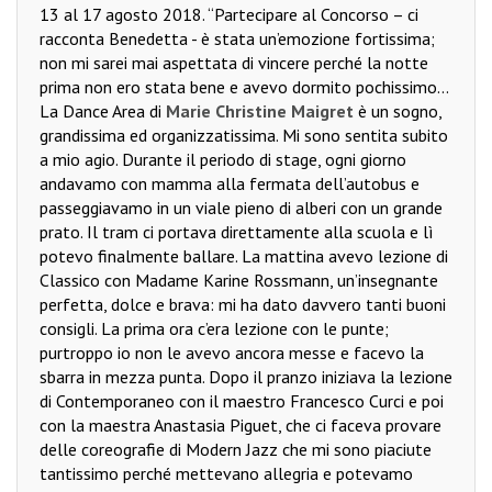
13 al 17 agosto 2018. “Partecipare al Concorso – ci
racconta Benedetta - è stata un’emozione fortissima;
non mi sarei mai aspettata di vincere perché la notte
prima non ero stata bene e avevo dormito pochissimo...
La Dance Area di
Marie Christine Maigret
è un sogno,
grandissima ed organizzatissima. Mi sono sentita subito
a mio agio. Durante il periodo di stage, ogni giorno
andavamo con mamma alla fermata dell’autobus e
passeggiavamo in un viale pieno di alberi con un grande
prato. Il tram ci portava direttamente alla scuola e lì
potevo finalmente ballare. La mattina avevo lezione di
Classico con Madame Karine Rossmann, un’insegnante
perfetta, dolce e brava: mi ha dato davvero tanti buoni
consigli. La prima ora c’era lezione con le punte;
purtroppo io non le avevo ancora messe e facevo la
sbarra in mezza punta. Dopo il pranzo iniziava la lezione
di Contemporaneo con il maestro Francesco Curci e poi
con la maestra Anastasia Piguet, che ci faceva provare
delle coreografie di Modern Jazz che mi sono piaciute
tantissimo perché mettevano allegria e potevamo