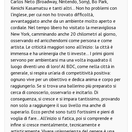
Carlos Neto (Broadway, Nintendo, Sony), Bo Park,
Kenichi Kasamatsu e tanti altri... Non ho problemi con
l'inglese, per cui non ho trovato difficoltà,
avvantaggiato anche da un ambiente molto aperto e
cordiale. Nel tempo libero ho visitato la meravigliosa
New York, camminando anche 20 chilometri al giorno,
osservando ed arricchendomi come persona e come
artista. Le criticità maggiori sono all'inizio: la città è
immensa e ha un'energia che ti investe... I primi giorni
servono per ambientarsi ma una volta inquadrato il
luogo diventi uno di loro! Al BDC, come nella città in
generale, si respira un'aria di competitività positiva:
ognuno vive per un obiettivo e dedica anima e corpo per
raggiungerlo. Se si trova una ballerino più preparato si
cerca di conoscerlo, osservarlo e incitarlo. Di
conseguenza, si cresce e si impara tantissimo, provando
non solo a raggiungere il suo livello ma anche di
superarlo. Ecco perché sono tutti fortissimi e pieni di
voglia di fare... All'inizio si fatica, poi si comprende e
infine si cresce mentalmente, tecnicamente e
artisticamente. Vivere un'esperienza del genere è una