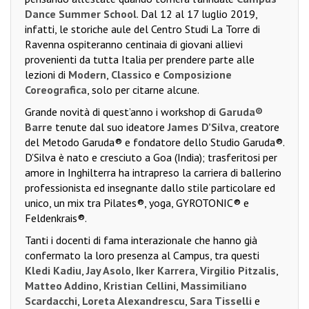
Dance Summer School
. Dal 12 al 17 luglio 2019,
infatti, le storiche aule del Centro Studi La Torre di
Ravenna ospiteranno centinaia di giovani allievi
provenienti da tutta Italia per prendere parte alle
lezioni di
Modern
,
Classico
e
Composizione
Coreografica
, solo per citarne alcune.
Grande novità di quest’anno i workshop di
Garuda®
Barre
tenute dal suo ideatore
James D’Silva
, creatore
del Metodo Garuda® e fondatore dello Studio Garuda®.
D’Silva è nato e cresciuto a Goa (India); trasferitosi per
amore in Inghilterra ha intrapreso la carriera di ballerino
professionista ed insegnante dallo stile particolare ed
unico, un mix tra Pilates®, yoga, GYROTONIC® e
Feldenkrais®.
Tanti i docenti di fama interazionale che hanno già
confermato la loro presenza al Campus, tra questi
Kledi Kadiu
,
Jay Asolo
,
Iker Karrera
,
Virgilio Pitzalis
,
Matteo Addino
,
Kristian Cellini
,
Massimiliano
Scardacchi
,
Loreta Alexandrescu
,
Sara Tisselli
e