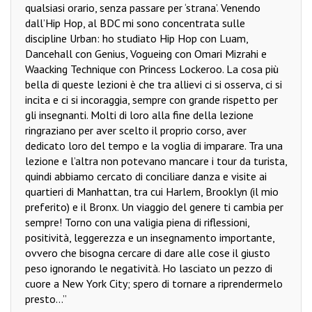
qualsiasi orario, senza passare per ‘strana’. Venendo
dall’Hip Hop, al BDC mi sono concentrata sulle
discipline Urban: ho studiato Hip Hop con Luam,
Dancehall con Genius, Vogueing con Omari Mizrahi e
Waacking Technique con Princess Lockeroo. La cosa più
bella di queste lezioni è che tra allievi ci si osserva, ci si
incita e ci si incoraggia, sempre con grande rispetto per
gli insegnanti. Molti di loro alla fine della lezione
ringraziano per aver scelto il proprio corso, aver
dedicato loro del tempo e la voglia di imparare. Tra una
lezione e l’altra non potevano mancare i tour da turista,
quindi abbiamo cercato di conciliare danza e visite ai
quartieri di Manhattan, tra cui Harlem, Brooklyn (il mio
preferito) e il Bronx. Un viaggio del genere ti cambia per
sempre! Torno con una valigia piena di riflessioni,
positività, leggerezza e un insegnamento importante,
ovvero che bisogna cercare di dare alle cose il giusto
peso ignorando le negatività. Ho lasciato un pezzo di
cuore a New York City; spero di tornare a riprendermelo
presto...”