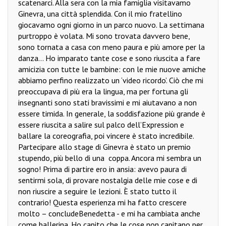
scatenarci. Alla sera con la mia famiglia visitavamo
Ginevra, una città splendida. Con il mio fratellino
giocavamo ogni giorno in un parco nuovo. La settimana
purtroppo è volata. Mi sono trovata davvero bene,
sono tornata a casa con meno paura e più amore per la
danza… Ho imparato tante cose e sono riuscita a fare
amicizia con tutte le bambine: con le mie nuove amiche
abbiamo perfino realizzato un ‘video ricordo’. Ciò che mi
preoccupava di più era la lingua, ma per fortuna gli
insegnanti sono stati bravissimi e mi aiutavano a non
essere timida. In generale, la soddisfazione più grande è
essere riuscita a salire sul palco dell’Expression e
ballare la coreografia, poi vincere è stato incredibile.
Partecipare allo stage di Ginevra è stato un premio
stupendo, più bello di una
coppa. Ancora mi sembra un
sogno! Prima di partire ero in ansia: avevo paura di
sentirmi sola, di provare nostalgia delle mie cose e di
non riuscire a seguire le lezioni. È stato tutto il
contrario! Questa esperienza mi ha fatto crescere
molto – conclude
Benedetta - e mi ha cambiata anche
come ballerina. Ho capito che le cose non capitano per