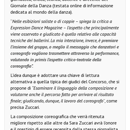
Giornale della Danza (testata online di informazione
dedicata al mondo della danza).
“
Nelle esibizioni soliste o di coppie – spiega la critica a
Expression Dance Magazine – l’aspetto che principalmente
viene osservato e giudicato è quello relativo alle capacità
tecniche dei ballerini. La mia intenzione, invece, è
premiare
l’insieme del gruppo, o meglio il messaggio che danzatori e
coreografo vogliono trasmettere attraverso la performance
,
valutando in primis l’aspetto critico-teatrale della
coreografia
”.
L’idea dunque è adottare una chiave di lettura
alternativa a quella tipica dei giudici del Concorso, che si
propone di
“Esaminare il linguaggio della composizione e
valutarne anche il percorso fatto per arrivare al risultato
finale; giudicando, dunque, il lavoro del coreografo
”, come
precisa Zuccari.
La composizione coreografica che verrà ritenuta
migliore rispetto alle altre da Sara Zuccari avrà l’onore
e il prestigio di essere recensita dalla stessa giornalista