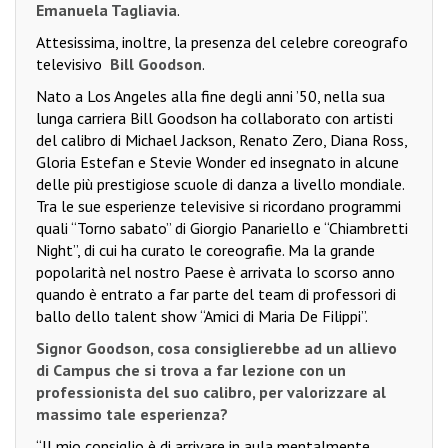
Emanuela Tagliavia
.
Attesissima, inoltre, la presenza del celebre coreografo
televisivo
Bill Goodson
.
Nato a Los Angeles alla fine degli anni ’50, nella sua
lunga carriera Bill Goodson ha collaborato con artisti
del calibro di Michael Jackson, Renato Zero, Diana Ross,
Gloria Estefan e Stevie Wonder ed insegnato in alcune
delle più prestigiose scuole di danza a livello mondiale.
Tra le sue esperienze televisive si ricordano programmi
quali “Torno sabato” di Giorgio Panariello e “Chiambretti
Night”, di cui ha curato le coreografie. Ma la grande
popolarità nel nostro Paese è arrivata lo scorso anno
quando è entrato a far parte del team di professori di
ballo dello talent show “Amici di Maria De Filippi”.
Signor Goodson, cosa consiglierebbe ad un allievo
di Campus che si trova a far lezione con un
professionista del suo calibro, per valorizzare al
massimo tale esperienza?
“Il mio consiglio è di arrivare in aula mentalmente