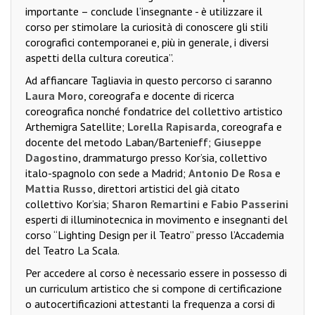
importante – conclude l’insegnante - è utilizzare il
corso per stimolare la curiosità di conoscere gli stili
corografici contemporanei e, più in generale, i diversi
aspetti della cultura coreutica”.
Ad affiancare Tagliavia in questo percorso ci saranno
Laura Moro
, coreografa e docente di ricerca
coreografica nonché fondatrice del collettivo artistico
Arthemigra Satellite;
Lorella Rapisarda
, coreografa e
docente del metodo Laban/Bartenieff;
Giuseppe
Dagostino
, drammaturgo presso Kor’sia, collettivo
italo-spagnolo con sede a Madrid;
Antonio De Rosa
e
Mattia Russo
, direttori artistici del già citato
collettivo Kor’sia;
Sharon Remartini
e
Fabio Passerini
esperti di illuminotecnica in movimento e insegnanti del
corso “Lighting Design per il Teatro” presso l’Accademia
del Teatro La Scala.
Per accedere al corso è necessario essere in possesso di
un curriculum artistico che si compone di certificazione
o autocertificazioni attestanti la frequenza a corsi di