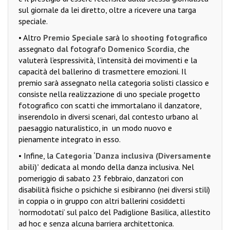
sul giornale da lei diretto, oltre a ricevere una targa
speciale.
• Altro
Premio Speciale
sarà lo
shooting fotografico
assegnato
dal
fotografo
Domenico Scordia
, che
valuterà l’espressività, l’intensità dei movimenti e la
capacità del ballerino di trasmettere emozioni. Il
premio sarà assegnato nella categoria solisti classico e
consiste nella realizzazione di uno speciale progetto
fotografico con scatti che immortalano il danzatore,
inserendolo in diversi scenari, dal contesto urbano al
paesaggio naturalistico, in
un modo nuovo e
pienamente integrato in esso.
• Infine, la
Categoria ‘Danza inclusiva (Diversamente
abili)’
dedicata al mondo della danza inclusiva. Nel
pomeriggio di sabato 23 febbraio, danzatori con
disabilità fisiche o psichiche si esibiranno (nei diversi stili)
in coppia o in gruppo con altri ballerini cosiddetti
‘normodotati’ sul palco del Padiglione Basilica, allestito
ad hoc e senza alcuna barriera architettonica.