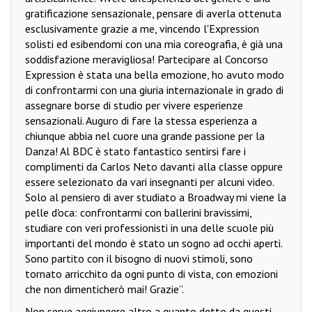
gratificazione sensazionale, pensare di averla ottenuta
esclusivamente grazie a me, vincendo l'Expression
solisti ed esibendomi con una mia coreografia, è già una
soddisfazione meravigliosa! Partecipare al Concorso
Expression è stata una bella emozione, ho avuto modo
di confrontarmi con una giuria internazionale in grado di
assegnare borse di studio per vivere esperienze
sensazionali. Auguro di fare la stessa esperienza a
chiunque abbia nel cuore una grande passione per la
Danza! Al BDC è stato fantastico sentirsi fare i
complimenti da Carlos Neto davanti alla classe oppure
essere selezionato da vari insegnanti per alcuni video.
Solo al pensiero di aver studiato a Broadway mi viene la
pelle d'oca: confrontarmi con ballerini bravissimi,
studiare con veri professionisti in una delle scuole più
importanti del mondo è stato un sogno ad occhi aperti.
Sono partito con il bisogno di nuovi stimoli, sono
tornato arricchito da ogni punto di vista, con emozioni
che non dimenticherò mai! Grazie”.
Non serve aggiungere altro a quanto detto da questi