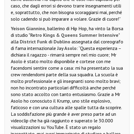
caso, che dagli errori si devono trarre insegnamenti utili
e, soprattutto, che non bisogna scoraggiarsi mai, perché
solo cadendo si può imparare a volare. Grazie di cuore!”
Yeison Giannino
, ballerino di Hip Hop, ha vinto la Borsa
di studio "
Retro Kings & Queens Summer Intensive
"
alla
District Funk di Dublino
assegnata dal coreografo
di fama internazionale
Jay Asolo
: “Questa esperienza –
dichiara il ragazzo - rimarrà sempre nel mio cuore; Mr
Asolo è stato molto disponibile e cortese con me
facendomi sentire come a casa: mi ha presentato la sua
crew rendendomi parte della sua squadra. La scuola è
molto professionale e gli insegnanti sono molto bravi;
non ho incontrato particolari difficoltà anche perché
sono stato accolto con tanto entusiasmo. Grazie a Mr
Asolo ho conosciuto il Krump, uno stile esplosivo,
faticoso e con una cultura alle spalle tutta da scoprire.
La soddisfazione più grande è aver preso parte ad un
videoclip che ha già raggiunto e superato le 30.000
visualizzazioni su YouTube. È stato un regalo
inaspettato, mai avrei immaginato di studiare e ballare