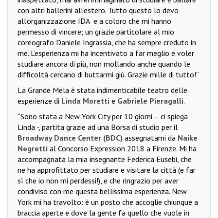
con altri ballerini all'estero. Tutto questo lo devo
all'organizzazione IDA
e a coloro che mi hanno
permesso di vincere; un grazie particolare al mio
coreografo Daniele Ingrassia, che ha sempre creduto in
me. L’esperienza mi ha incentivato a far meglio e voler
studiare ancora di più, non mollando anche quando le
difficoltà cercano di buttarmi giù. Grazie mille di tutto!”
La Grande Mela è stata indimenticabile teatro delle
esperienze di
Linda Moretti
e
Gabriele Pieragalli
.
“Sono stata a New York City per 10 giorni – ci spiega
Linda -, partita grazie ad una Borsa di studio per il
Broadway Dance Center (BDC)
assegnatami da
Naike
Negretti
al Concorso Expression 2018 a Firenze. Mi ha
accompagnata la mia insegnante Federica Eusebi, che
ne ha approfittato per studiare e visitare la città (e far
sì che io non mi perdessi!), e che ringrazio per aver
condiviso con me questa bellissima esperienza. New
York mi ha travolto: è un posto che accoglie chiunque a
braccia aperte e dove la gente fa quello che vuole in