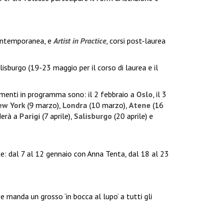
ontemporanea, e
Artist in Practice
, corsi post-laurea
isburgo (19-23 maggio per il corso di laurea e il
amenti in programma sono: il 2 febbraio a
Oslo
, il 3
ew York
(9 marzo),
Londra
(10 marzo),
Atene
(16
derà a
Parigi
(7 aprile),
Salisburgo
(20 aprile) e
ame: dal 7 al 12 gennaio con Anna Tenta, dal 18 al 23
e manda un grosso ‘in bocca al lupo’ a tutti gli