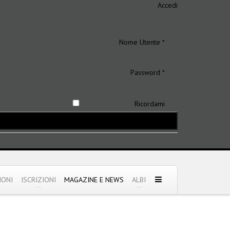
Accedi
Nome Utente *
Password *
Ricordami
IONI
ISCRIZIONI
MAGAZINE E NEWS
ALBI