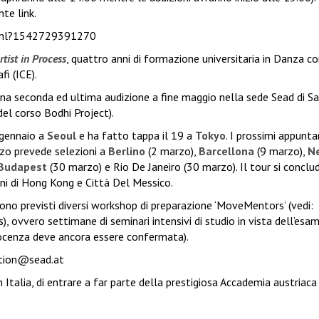
te link.
html?1542729391270
rtist in Process
, quattro anni di
formazione universitaria
in Danza c
fi (ICE).
na seconda ed ultima audizione a fine maggio nella sede Sead di Sal
del corso Bodhi Project).
2 gennaio a
Seoul
e ha fatto tappa il 19 a
Tokyo
. I prossimi appunt
rzo prevede selezioni a
Berlino
(2 marzo),
Barcellona
(9 marzo),
N
Budapest
(30 marzo) e Rio De Janeiro (30 marzo). Il tour si conclu
ni di Hong Kong e Città Del Messico.
sono previsti diversi workshop di preparazione ‘MoveMentors’ (vedi:
s
), ovvero settimane di seminari intensivi di studio in vista dell’es
 docenza deve ancora essere confermata).
tion@sead.at
 Italia, di entrare a far parte della prestigiosa Accademia austriaca 