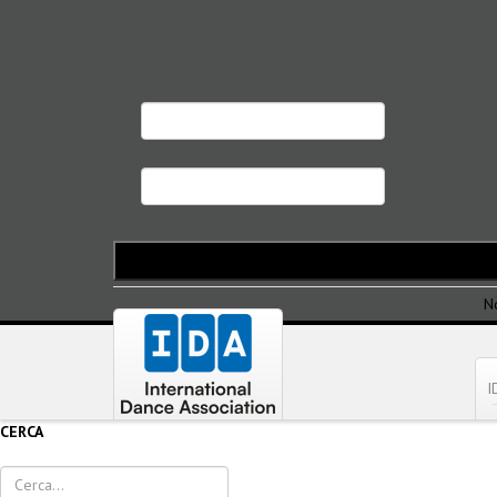
N
I
CERCA