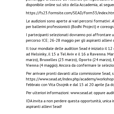
disponibile online sul sito della Accademia, al seguen
https://fs23.formsite.com/SEAD/form33/index.
Le audizioni sono aperte ai vari percorsi formativi:
A
per ballerini professionisti (Bodhi Project) e coreogra
I partecipanti selezionati dovranno poi affrontare u
percorso ICE; 26-28 maggio per gli aspiranti allievi 
Il tour mondiale delle audition Sead è iniziato il 1
ad
Helsinky
, il 15 a
Tel Aviv
e il 16 a
Ravenna
. Ma
marzo),
Bruxelles
(23 marzo),
Oporto
(24 marzo),
Vienna
(4 maggio). Ancora da confermare le selezio
Per arrivare pronti davanti alla commissione Sead, 
https://www.sead.at/index.php/academy/workshop
febbraio con Vita Osojnik e dal 15 al 20 aprile (la
Per ulteriori informazioni:
www.sead.at
oppure
audi
IDA invita a non perdere questa opportunità, unica in
aspiranti allievi Sead!