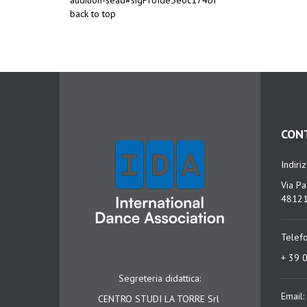
audition-sead#sigProIde5e0c174bf
back to top
CON
Indiri
Via Pa
48121
Telef
+ 39 
Segreteria didattica:
Email:
CENTRO STUDI LA TORRE Srl