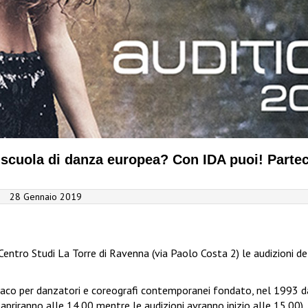
 scuola di danza europea? Con IDA puoi! Partec
28 Gennaio 2019
 Centro Studi La Torre di Ravenna (via Paolo Costa 2) le audizioni d
riaco per danzatori e coreografi contemporanei fondato, nel 1993 d
apriranno alle 14.00 mentre le audizioni avranno inizio alle 15.00). P