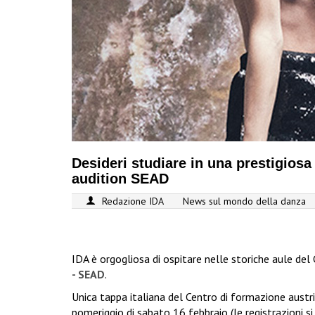
Desideri studiare in una prestigiosa
audition SEAD
Redazione IDA
News sul mondo della danza
IDA è orgogliosa di ospitare nelle storiche aule del
- SEAD
.
Unica tappa italiana del Centro di formazione aust
pomeriggio di sabato 16 febbraio (le registrazioni si 