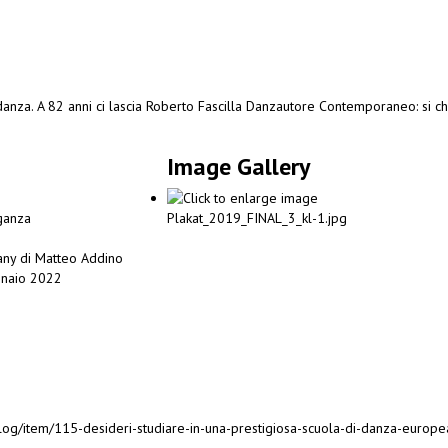
anza. A 82 anni ci lascia Roberto Fascilla
Danzautore Contemporaneo: si chi
Image Gallery
eganza
ny di Matteo Addino
ennaio 2022
g/item/115-desideri-studiare-in-una-prestigiosa-scuola-di-danza-europea