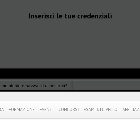
Inserisci le tue credenziali
ome utente e password dimenticati?
DA
FORMAZIONE
EVENTI
CONCORSI
ESAMI DI LIVELLO
AFFILIAZ