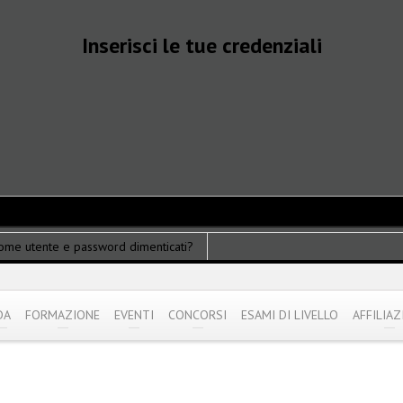
Inserisci le tue credenziali
ome utente e password dimenticati?
DA
FORMAZIONE
EVENTI
CONCORSI
ESAMI DI LIVELLO
AFFILIAZ