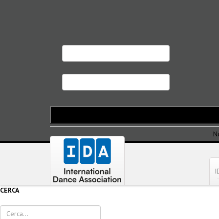
N
I
CERCA