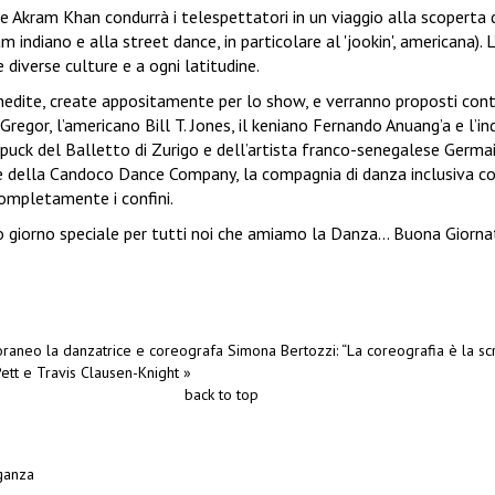
 Akram Khan condurrà i telespettatori in un viaggio alla scoperta dei
indiano e alla street dance, in particolare al 'jookin', americana). 
diverse culture e a ogni latitudine.
dite, create appositamente per lo show, e verranno proposti contribut
Gregor, l’americano Bill T. Jones, il keniano Fernando Anuang’a e l’i
Spuck del Balletto di Zurigo e dell’artista franco-senegalese Germain
della Candoco Dance Company, la compagnia di danza inclusiva consi
completamente i confini.
o giorno speciale per tutti noi che amiamo la Danza… Buona Giorna
neo la danzatrice e coreografa Simona Bertozzi: “La coreografia è la scri
tt e Travis Clausen-Knight »
back to top
eganza