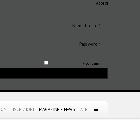
Accedi
Nome Utente *
Password *
Ricordami
IONI
ISCRIZIONI
MAGAZINE E NEWS
ALBI