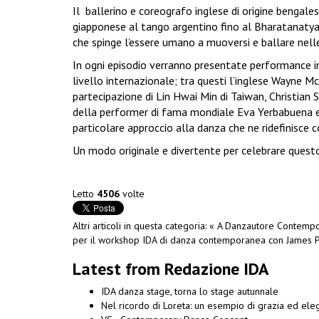
Il ballerino e coreografo inglese di origine bengalese
giapponese al tango argentino fino al Bharatanatyam 
che spinge l’essere umano a muoversi e ballare nelle 
In ogni episodio verranno presentate performance ine
livello internazionale; tra questi l’inglese Wayne Mc
partecipazione di Lin Hwai Min di Taiwan, Christian 
della performer di fama mondiale Eva Yerbabuena e 
particolare approccio alla danza che ne ridefinisce 
Un modo originale e divertente per celebrare quest
Letto
4506
volte
Altri articoli in questa categoria:
« A Danzautore Contempora
per il workshop IDA di danza contemporanea con James Pe
Latest from Redazione IDA
IDA danza stage, torna lo stage autunnale
Nel ricordo di Loreta: un esempio di grazia ed el