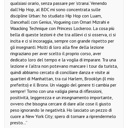
qualsiasi orario, senza passare per ‘strana’. Venendo
dall’Hip Hop, al BDC mi sono concentrata sulle
discipline Urban: ho studiato Hip Hop con Luam,
Dancehall con Genius, Vogueing con Omari Mizrahi e
Waacking Technique con Princess Lockeroo. La cosa più
bella di queste lezioni è che tra allievi ci si osserva, ci si
incita e ci si incoraggia, sempre con grande rispetto per
gli insegnanti. Molti di loro alla fine della lezione
ringraziano per aver scelto il proprio corso, aver
dedicato loro del tempo e la voglia di imparare. Tra una
lezione e l’altra non potevano mancare i tour da turista,
quindi abbiamo cercato di conciliare danza e visite ai
quartieri di Manhattan, tra cui Harlem, Brooklyn (il mio
preferito) e il Bronx. Un viaggio del genere ti cambia per
sempre! Torno con una valigia piena di riflessioni,
positività, leggerezza e un insegnamento importante,
ovvero che bisogna cercare di dare alle cose il giusto
peso ignorando le negatività. Ho lasciato un pezzo di
cuore a New York City; spero di tornare a riprendermelo
presto...”