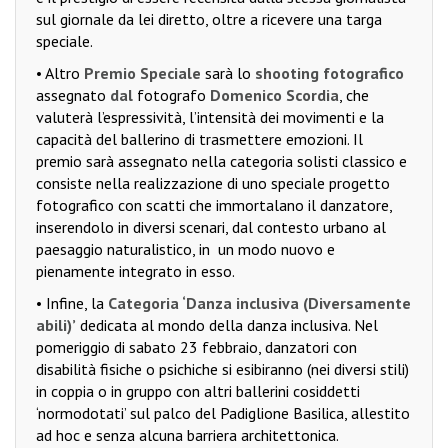
sul giornale da lei diretto, oltre a ricevere una targa
speciale.
• Altro
Premio Speciale
sarà lo
shooting fotografico
assegnato
dal
fotografo
Domenico Scordia
, che
valuterà l’espressività, l’intensità dei movimenti e la
capacità del ballerino di trasmettere emozioni. Il
premio sarà assegnato nella categoria solisti classico e
consiste nella realizzazione di uno speciale progetto
fotografico con scatti che immortalano il danzatore,
inserendolo in diversi scenari, dal contesto urbano al
paesaggio naturalistico, in
un modo nuovo e
pienamente integrato in esso.
• Infine, la
Categoria ‘Danza inclusiva (Diversamente
abili)’
dedicata al mondo della danza inclusiva. Nel
pomeriggio di sabato 23 febbraio, danzatori con
disabilità fisiche o psichiche si esibiranno (nei diversi stili)
in coppia o in gruppo con altri ballerini cosiddetti
‘normodotati’ sul palco del Padiglione Basilica, allestito
ad hoc e senza alcuna barriera architettonica.