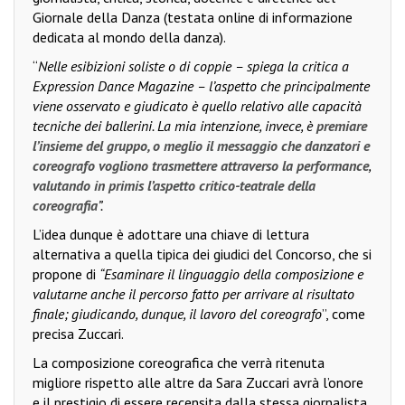
Giornale della Danza (testata online di informazione
dedicata al mondo della danza).
“
Nelle esibizioni soliste o di coppie – spiega la critica a
Expression Dance Magazine – l’aspetto che principalmente
viene osservato e giudicato è quello relativo alle capacità
tecniche dei ballerini. La mia intenzione, invece, è
premiare
l’insieme del gruppo, o meglio il messaggio che danzatori e
coreografo vogliono trasmettere attraverso la performance
,
valutando in primis l’aspetto critico-teatrale della
coreografia
”.
L’idea dunque è adottare una chiave di lettura
alternativa a quella tipica dei giudici del Concorso, che si
propone di
“Esaminare il linguaggio della composizione e
valutarne anche il percorso fatto per arrivare al risultato
finale; giudicando, dunque, il lavoro del coreografo
”, come
precisa Zuccari.
La composizione coreografica che verrà ritenuta
migliore rispetto alle altre da Sara Zuccari avrà l’onore
e il prestigio di essere recensita dalla stessa giornalista