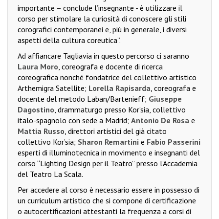
importante – conclude l’insegnante - è utilizzare il
corso per stimolare la curiosità di conoscere gli stili
corografici contemporanei e, più in generale, i diversi
aspetti della cultura coreutica”.
Ad affiancare Tagliavia in questo percorso ci saranno
Laura Moro
, coreografa e docente di ricerca
coreografica nonché fondatrice del collettivo artistico
Arthemigra Satellite;
Lorella Rapisarda
, coreografa e
docente del metodo Laban/Bartenieff;
Giuseppe
Dagostino
, drammaturgo presso Kor’sia, collettivo
italo-spagnolo con sede a Madrid;
Antonio De Rosa
e
Mattia Russo
, direttori artistici del già citato
collettivo Kor’sia;
Sharon Remartini
e
Fabio Passerini
esperti di illuminotecnica in movimento e insegnanti del
corso “Lighting Design per il Teatro” presso l’Accademia
del Teatro La Scala.
Per accedere al corso è necessario essere in possesso di
un curriculum artistico che si compone di certificazione
o autocertificazioni attestanti la frequenza a corsi di