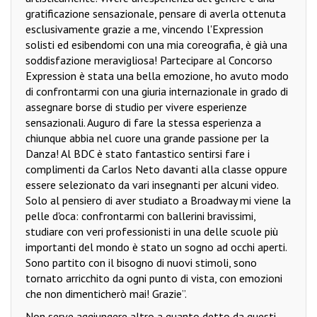
gratificazione sensazionale, pensare di averla ottenuta
esclusivamente grazie a me, vincendo l'Expression
solisti ed esibendomi con una mia coreografia, è già una
soddisfazione meravigliosa! Partecipare al Concorso
Expression è stata una bella emozione, ho avuto modo
di confrontarmi con una giuria internazionale in grado di
assegnare borse di studio per vivere esperienze
sensazionali. Auguro di fare la stessa esperienza a
chiunque abbia nel cuore una grande passione per la
Danza! Al BDC è stato fantastico sentirsi fare i
complimenti da Carlos Neto davanti alla classe oppure
essere selezionato da vari insegnanti per alcuni video.
Solo al pensiero di aver studiato a Broadway mi viene la
pelle d'oca: confrontarmi con ballerini bravissimi,
studiare con veri professionisti in una delle scuole più
importanti del mondo è stato un sogno ad occhi aperti.
Sono partito con il bisogno di nuovi stimoli, sono
tornato arricchito da ogni punto di vista, con emozioni
che non dimenticherò mai! Grazie”.
Non serve aggiungere altro a quanto detto da questi