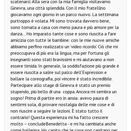
scatenarci. Alla sera con la mia famiglia visitavamo
Ginevra, una città splendida. Con il mio fratellino
giocavamo ogni giorno in un parco nuovo. La settimana
purtroppo è volata. Mi sono trovata davvero bene,
sono tornata a casa con meno paura e più amore per la
danza… Ho imparato tante cose e sono riuscita a fare
amicizia con tutte le bambine: con le mie nuove amiche
abbiamo perfino realizzato un ‘video ricordo’. Ciò che mi
preoccupava di più era la lingua, ma per fortuna gli
insegnanti sono stati bravissimi e mi aiutavano a non
essere timida. In generale, la soddisfazione più grande è
essere riuscita a salire sul palco dell’Expression e
ballare la coreografia, poi vincere è stato incredibile.
Partecipare allo stage di Ginevra è stato un premio
stupendo, più bello di una
coppa. Ancora mi sembra un
sogno! Prima di partire ero in ansia: avevo paura di
sentirmi sola, di provare nostalgia delle mie cose e di
non riuscire a seguire le lezioni. È stato tutto il
contrario! Questa esperienza mi ha fatto crescere
molto – conclude
Benedetta - e mi ha cambiata anche
come ballerina. Ho capito che le cose non capitano per