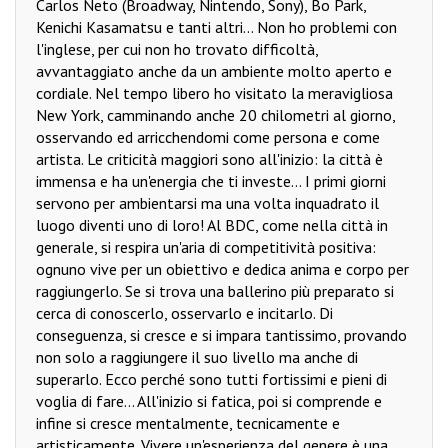
Carlos Neto (Broadway, Nintendo, Sony), Bo Park,
Kenichi Kasamatsu e tanti altri... Non ho problemi con
l'inglese, per cui non ho trovato difficoltà,
avvantaggiato anche da un ambiente molto aperto e
cordiale. Nel tempo libero ho visitato la meravigliosa
New York, camminando anche 20 chilometri al giorno,
osservando ed arricchendomi come persona e come
artista. Le criticità maggiori sono all'inizio: la città è
immensa e ha un'energia che ti investe... I primi giorni
servono per ambientarsi ma una volta inquadrato il
luogo diventi uno di loro! Al BDC, come nella città in
generale, si respira un'aria di competitività positiva:
ognuno vive per un obiettivo e dedica anima e corpo per
raggiungerlo. Se si trova una ballerino più preparato si
cerca di conoscerlo, osservarlo e incitarlo. Di
conseguenza, si cresce e si impara tantissimo, provando
non solo a raggiungere il suo livello ma anche di
superarlo. Ecco perché sono tutti fortissimi e pieni di
voglia di fare... All'inizio si fatica, poi si comprende e
infine si cresce mentalmente, tecnicamente e
artisticamente. Vivere un'esperienza del genere è una