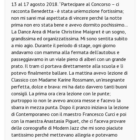
13 al 17 agosto 2018. “Partecipare al Concorso – ci
racconta Benedetta - è stata un’emozione fortissima;
non mi sarei mai aspettata di vincere perché la notte
prima non ero stata bene e avevo dormito pochissimo...
La Dance Area di
Marie Christine Maigret
è un sogno,
grandissima ed organizzatissima. Mi sono sentita subito
a mio agio. Durante il periodo di stage, ogni giorno
andavamo con mamma alla fermata dell’autobus e
passeggiavamo in un viale pieno di alberi con un grande
prato. Il tram ci portava direttamente alla scuola e lì
potevo finalmente ballare. La mattina avevo lezione di
Classico con Madame Karine Rossmann, un’insegnante
perfetta, dolce e brava: mi ha dato davvero tanti buoni
consigli. La prima ora c’era lezione con le punte;
purtroppo io non le avevo ancora messe e facevo la
sbarra in mezza punta. Dopo il pranzo iniziava la lezione
di Contemporaneo con il maestro Francesco Curci e poi
con la maestra Anastasia Piguet, che ci faceva provare
delle coreografie di Modern Jazz che mi sono piaciute
tantissimo perché mettevano allegria e potevamo