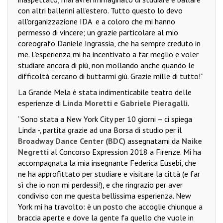
con altri ballerini all'estero. Tutto questo lo devo
all'organizzazione IDA
e a coloro che mi hanno
permesso di vincere; un grazie particolare al mio
coreografo Daniele Ingrassia, che ha sempre creduto in
me. L’esperienza mi ha incentivato a far meglio e voler
studiare ancora di più, non mollando anche quando le
difficoltà cercano di buttarmi giù. Grazie mille di tutto!”
La Grande Mela è stata indimenticabile teatro delle
esperienze di
Linda Moretti
e
Gabriele Pieragalli
.
“Sono stata a New York City per 10 giorni – ci spiega
Linda -, partita grazie ad una Borsa di studio per il
Broadway Dance Center (BDC)
assegnatami da
Naike
Negretti
al Concorso Expression 2018 a Firenze. Mi ha
accompagnata la mia insegnante Federica Eusebi, che
ne ha approfittato per studiare e visitare la città (e far
sì che io non mi perdessi!), e che ringrazio per aver
condiviso con me questa bellissima esperienza. New
York mi ha travolto: è un posto che accoglie chiunque a
braccia aperte e dove la gente fa quello che vuole in