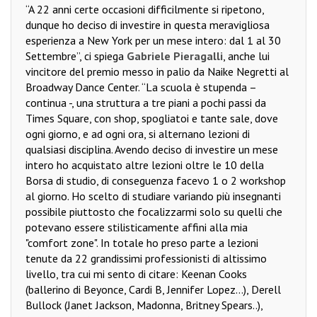
“A 22 anni certe occasioni difficilmente si ripetono,
dunque ho deciso di investire in questa meravigliosa
esperienza a New York per un mese intero: dal 1 al 30
Settembre”, ci spiega
Gabriele Pieragalli
, anche lui
vincitore del premio messo in palio da Naike Negretti al
Broadway Dance Center. “La scuola è stupenda –
continua -, una struttura a tre piani a pochi passi da
Times Square, con shop, spogliatoi e tante sale, dove
ogni giorno, e ad ogni ora, si alternano lezioni di
qualsiasi disciplina. Avendo deciso di investire un mese
intero ho acquistato altre lezioni oltre le 10 della
Borsa di studio, di conseguenza facevo 1 o 2 workshop
al giorno. Ho scelto di studiare variando più insegnanti
possibile piuttosto che focalizzarmi solo su quelli che
potevano essere stilisticamente affini alla mia
"comfort zone". In totale ho preso parte a lezioni
tenute da 22 grandissimi professionisti di altissimo
livello, tra cui mi sento di citare: Keenan Cooks
(ballerino di Beyonce, Cardi B, Jennifer Lopez...), Derell
Bullock (Janet Jackson, Madonna, Britney Spears..),