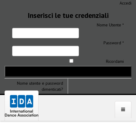
Accedi
Inserisci le tue credenziali
Nome Utente *
Password *
Ricordami
Nome utente e password
dimenticati?