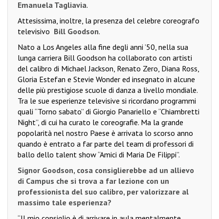
Emanuela Tagliavia
.
Attesissima, inoltre, la presenza del celebre coreografo
televisivo
Bill Goodson
.
Nato a Los Angeles alla fine degli anni ’50, nella sua
lunga carriera Bill Goodson ha collaborato con artisti
del calibro di Michael Jackson, Renato Zero, Diana Ross,
Gloria Estefan e Stevie Wonder ed insegnato in alcune
delle più prestigiose scuole di danza a livello mondiale.
Tra le sue esperienze televisive si ricordano programmi
quali “Torno sabato” di Giorgio Panariello e “Chiambretti
Night”, di cui ha curato le coreografie. Ma la grande
popolarità nel nostro Paese è arrivata lo scorso anno
quando è entrato a far parte del team di professori di
ballo dello talent show “Amici di Maria De Filippi”.
Signor Goodson, cosa consiglierebbe ad un allievo
di Campus che si trova a far lezione con un
professionista del suo calibro, per valorizzare al
massimo tale esperienza?
“Il mio consiglio è di arrivare in aula mentalmente