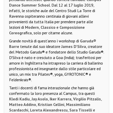
Dance Summer School
. Dal 12 al 17 luglio 2019,
infatti, le storiche aule del Centro Studi La Torre di
Ravenna ospiteranno centinaia di giovani allievi
provenienti da tutta Italia per prendere parte alle
lezioni di
Modern
,
Classico
e
Composizione
Coreografica
, solo per citarne alcune.
Grande novità di quest’anno i workshop di
Garuda®
Barre
tenute dal suo ideatore
James D’Silva
, creatore
del Metodo Garuda® e fondatore dello Studio Garuda®.
D’Silva è nato e cresciuto a Goa (India); trasferitosi per
amore in Inghilterra ha intrapreso la carriera di ballerino
professionista ed insegnante dallo stile particolare ed
unico, un mix tra Pilates®, yoga, GYROTONIC® e
Feldenkrais®.
Tanti i docenti di fama interazionale che hanno già
confermato la loro presenza al Campus, tra questi
Kledi Kadiu
,
Jay Asolo
,
Iker Karrera
,
Virgilio Pitzalis
,
Matteo Addino
,
Kristian Cellini
,
Massimiliano
Scardacchi
,
Loreta Alexandrescu
,
Sara Tisselli
e