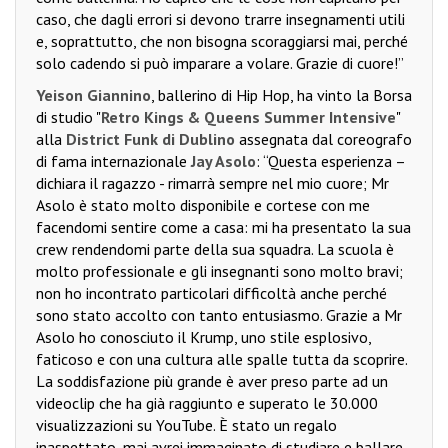
caso, che dagli errori si devono trarre insegnamenti utili
e, soprattutto, che non bisogna scoraggiarsi mai, perché
solo cadendo si può imparare a volare. Grazie di cuore!”
Yeison Giannino
, ballerino di Hip Hop, ha vinto la Borsa
di studio "
Retro Kings & Queens Summer Intensive
"
alla
District Funk di Dublino
assegnata dal coreografo
di fama internazionale
Jay Asolo
: “Questa esperienza –
dichiara il ragazzo - rimarrà sempre nel mio cuore; Mr
Asolo è stato molto disponibile e cortese con me
facendomi sentire come a casa: mi ha presentato la sua
crew rendendomi parte della sua squadra. La scuola è
molto professionale e gli insegnanti sono molto bravi;
non ho incontrato particolari difficoltà anche perché
sono stato accolto con tanto entusiasmo. Grazie a Mr
Asolo ho conosciuto il Krump, uno stile esplosivo,
faticoso e con una cultura alle spalle tutta da scoprire.
La soddisfazione più grande è aver preso parte ad un
videoclip che ha già raggiunto e superato le 30.000
visualizzazioni su YouTube. È stato un regalo
inaspettato, mai avrei immaginato di studiare e ballare