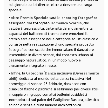
sul giornale da lei diretto, oltre a ricevere una targa
speciale.
• Altro
Premio Speciale
sarà lo
shooting fotografico
assegnato
dal
fotografo
Domenico Scordia
, che
valuterà l’espressività, l’intensità dei movimenti e la
capacità del ballerino di trasmettere emozioni. Il
premio sarà assegnato nella categoria solisti classico e
consiste nella realizzazione di uno speciale progetto
fotografico con scatti che immortalano il danzatore,
inserendolo in diversi scenari, dal contesto urbano al
paesaggio naturalistico, in
un modo nuovo e
pienamente integrato in esso.
• Infine, la
Categoria ‘Danza inclusiva (Diversamente
abili)’
dedicata al mondo della danza inclusiva. Nel
pomeriggio di sabato 23 febbraio, danzatori con
disabilità fisiche o psichiche si esibiranno (nei diversi stili)
in coppia o in gruppo con altri ballerini cosiddetti
‘normodotati’ sul palco del Padiglione Basilica, allestito
ad hoc e senza alcuna barriera architettonica.