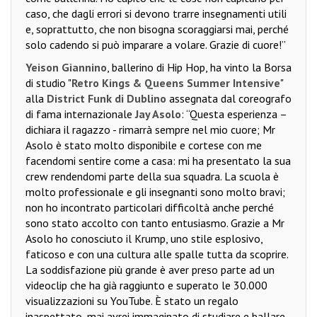
caso, che dagli errori si devono trarre insegnamenti utili
e, soprattutto, che non bisogna scoraggiarsi mai, perché
solo cadendo si può imparare a volare. Grazie di cuore!”
Yeison Giannino
, ballerino di Hip Hop, ha vinto la Borsa
di studio "
Retro Kings & Queens Summer Intensive
"
alla
District Funk di Dublino
assegnata dal coreografo
di fama internazionale
Jay Asolo
: “Questa esperienza –
dichiara il ragazzo - rimarrà sempre nel mio cuore; Mr
Asolo è stato molto disponibile e cortese con me
facendomi sentire come a casa: mi ha presentato la sua
crew rendendomi parte della sua squadra. La scuola è
molto professionale e gli insegnanti sono molto bravi;
non ho incontrato particolari difficoltà anche perché
sono stato accolto con tanto entusiasmo. Grazie a Mr
Asolo ho conosciuto il Krump, uno stile esplosivo,
faticoso e con una cultura alle spalle tutta da scoprire.
La soddisfazione più grande è aver preso parte ad un
videoclip che ha già raggiunto e superato le 30.000
visualizzazioni su YouTube. È stato un regalo
inaspettato, mai avrei immaginato di studiare e ballare