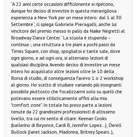
“A 22 anni certe occasioni difficilmente si ripetono,
dunque ho deciso di investire in questa meravigliosa
esperienza a New York per un mese intero: dal 1 al 30
Settembre”, ci spiega
Gabriele Pieragalli
, anche lui
vincitore del premio messo in palio da Naike Negretti al
Broadway Dance Center. “La scuola è stupenda –
continua -, una struttura a tre piani a pochi passi da
Times Square, con shop, spogliatoi e tante sale, dove
ogni giorno, e ad ogni ora, si alternano lezioni di
qualsiasi disciplina. Avendo deciso di investire un mese
intero ho acquistato altre lezioni oltre le 10 della
Borsa di studio, di conseguenza facevo 1 o 2 workshop
al giorno. Ho scelto di studiare variando più insegnanti
possibile piuttosto che focalizzarmi solo su quelli che
potevano essere stilisticamente affini alla mia
"comfort zone". In totale ho preso parte a lezioni
tenute da 22 grandissimi professionisti di altissimo
livello, tra cui mi sento di citare: Keenan Cooks
(ballerino di Beyonce, Cardi B, Jennifer Lopez...), Derell
Bullock (Janet Jackson, Madonna, Britney Spears..),