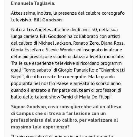
Emanuela Tagliavia
.
Attesissima, inoltre, la presenza del celebre coreografo
televisivo
Bill Goodson
.
Nato a Los Angeles alla fine degli anni ’50, nella sua
lunga carriera Bill Goodson ha collaborato con artisti
del calibro di Michael Jackson, Renato Zero, Diana Ross,
Gloria Estefan e Stevie Wonder ed insegnato in alcune
delle più prestigiose scuole di danza a livello mondiale.
Tra le sue esperienze televisive si ricordano programmi
quali “Torno sabato” di Giorgio Panariello e “Chiambretti
Night”, di cui ha curato le coreografie. Ma la grande
popolarità nel nostro Paese è arrivata lo scorso anno
quando è entrato a far parte del team di professori di
ballo dello talent show “Amici di Maria De Filippi”.
Signor Goodson, cosa consiglierebbe ad un allievo
di Campus che si trova a far lezione con un
professionista del suo calibro, per valorizzare al
massimo tale esperienza?
“Il mio consiglio è di arrivare in aula mentalmente