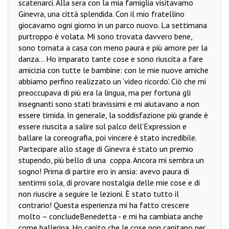
scatenarci. Alla sera con la mia famiglia visitavamo
Ginevra, una città splendida. Con il mio fratellino
giocavamo ogni giorno in un parco nuovo. La settimana
purtroppo è volata. Mi sono trovata davvero bene,
sono tornata a casa con meno paura e più amore per la
danza… Ho imparato tante cose e sono riuscita a fare
amicizia con tutte le bambine: con le mie nuove amiche
abbiamo perfino realizzato un ‘video ricordo’. Ciò che mi
preoccupava di più era la lingua, ma per fortuna gli
insegnanti sono stati bravissimi e mi aiutavano a non
essere timida. In generale, la soddisfazione più grande è
essere riuscita a salire sul palco dell’Expression e
ballare la coreografia, poi vincere è stato incredibile.
Partecipare allo stage di Ginevra è stato un premio
stupendo, più bello di una
coppa. Ancora mi sembra un
sogno! Prima di partire ero in ansia: avevo paura di
sentirmi sola, di provare nostalgia delle mie cose e di
non riuscire a seguire le lezioni. È stato tutto il
contrario! Questa esperienza mi ha fatto crescere
molto – conclude
Benedetta - e mi ha cambiata anche
come ballerina. Ho capito che le cose non capitano per