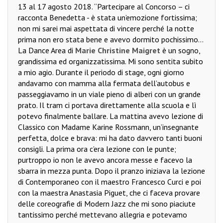
13 al 17 agosto 2018. “Partecipare al Concorso – ci
racconta Benedetta - è stata un’emozione fortissima;
non mi sarei mai aspettata di vincere perché la notte
prima non ero stata bene e avevo dormito pochissimo...
La Dance Area di
Marie Christine Maigret
è un sogno,
grandissima ed organizzatissima. Mi sono sentita subito
a mio agio. Durante il periodo di stage, ogni giorno
andavamo con mamma alla fermata dell’autobus e
passeggiavamo in un viale pieno di alberi con un grande
prato. Il tram ci portava direttamente alla scuola e lì
potevo finalmente ballare. La mattina avevo lezione di
Classico con Madame Karine Rossmann, un’insegnante
perfetta, dolce e brava: mi ha dato davvero tanti buoni
consigli. La prima ora c’era lezione con le punte;
purtroppo io non le avevo ancora messe e facevo la
sbarra in mezza punta. Dopo il pranzo iniziava la lezione
di Contemporaneo con il maestro Francesco Curci e poi
con la maestra Anastasia Piguet, che ci faceva provare
delle coreografie di Modern Jazz che mi sono piaciute
tantissimo perché mettevano allegria e potevamo