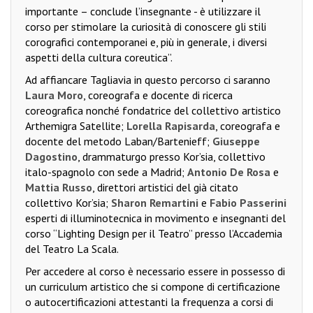
importante – conclude l’insegnante - è utilizzare il
corso per stimolare la curiosità di conoscere gli stili
corografici contemporanei e, più in generale, i diversi
aspetti della cultura coreutica”.
Ad affiancare Tagliavia in questo percorso ci saranno
Laura Moro
, coreografa e docente di ricerca
coreografica nonché fondatrice del collettivo artistico
Arthemigra Satellite;
Lorella Rapisarda
, coreografa e
docente del metodo Laban/Bartenieff;
Giuseppe
Dagostino
, drammaturgo presso Kor’sia, collettivo
italo-spagnolo con sede a Madrid;
Antonio De Rosa
e
Mattia Russo
, direttori artistici del già citato
collettivo Kor’sia;
Sharon Remartini
e
Fabio Passerini
esperti di illuminotecnica in movimento e insegnanti del
corso “Lighting Design per il Teatro” presso l’Accademia
del Teatro La Scala.
Per accedere al corso è necessario essere in possesso di
un curriculum artistico che si compone di certificazione
o autocertificazioni attestanti la frequenza a corsi di