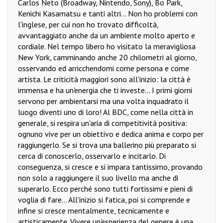
Carlos Neto (Broadway, Nintendo, Sony), Bo Park,
Kenichi Kasamatsu e tanti altri... Non ho problemi con
l'inglese, per cui non ho trovato difficoltà,
avvantaggiato anche da un ambiente molto aperto e
cordiale. Nel tempo libero ho visitato la meravigliosa
New York, camminando anche 20 chilometri al giorno,
osservando ed arricchendomi come persona e come
artista. Le criticità maggiori sono all'inizio: la città è
immensa e ha un'energia che ti investe... I primi giorni
servono per ambientarsi ma una volta inquadrato il
luogo diventi uno di loro! Al BDC, come nella città in
generale, si respira un'aria di competitività positiva:
ognuno vive per un obiettivo e dedica anima e corpo per
raggiungerlo. Se si trova una ballerino più preparato si
cerca di conoscerlo, osservarlo e incitarlo. Di
conseguenza, si cresce e si impara tantissimo, provando
non solo a raggiungere il suo livello ma anche di
superarlo. Ecco perché sono tutti fortissimi e pieni di
voglia di fare... All'inizio si fatica, poi si comprende e
infine si cresce mentalmente, tecnicamente e
artisticamente. Vivere un'esperienza del genere è una