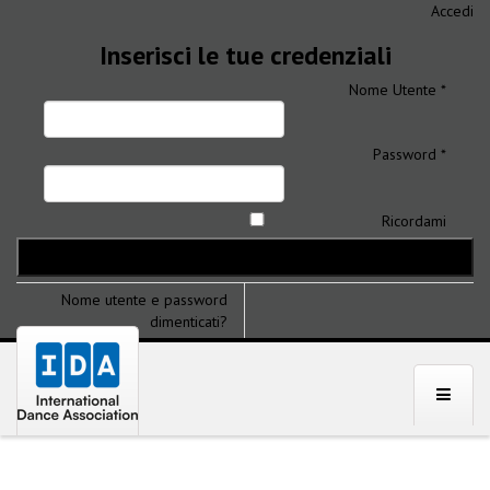
Accedi
Inserisci le tue credenziali
Nome Utente *
Password *
Ricordami
Nome utente e password
dimenticati?