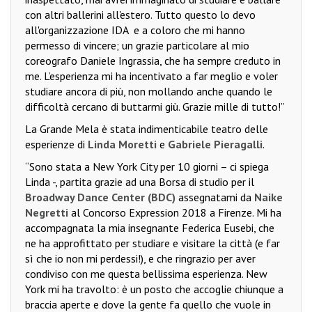
con altri ballerini all'estero. Tutto questo lo devo
all'organizzazione IDA
e a coloro che mi hanno
permesso di vincere; un grazie particolare al mio
coreografo Daniele Ingrassia, che ha sempre creduto in
me. L’esperienza mi ha incentivato a far meglio e voler
studiare ancora di più, non mollando anche quando le
difficoltà cercano di buttarmi giù. Grazie mille di tutto!”
La Grande Mela è stata indimenticabile teatro delle
esperienze di
Linda Moretti
e
Gabriele Pieragalli
.
“Sono stata a New York City per 10 giorni – ci spiega
Linda -, partita grazie ad una Borsa di studio per il
Broadway Dance Center (BDC)
assegnatami da
Naike
Negretti
al Concorso Expression 2018 a Firenze. Mi ha
accompagnata la mia insegnante Federica Eusebi, che
ne ha approfittato per studiare e visitare la città (e far
sì che io non mi perdessi!), e che ringrazio per aver
condiviso con me questa bellissima esperienza. New
York mi ha travolto: è un posto che accoglie chiunque a
braccia aperte e dove la gente fa quello che vuole in