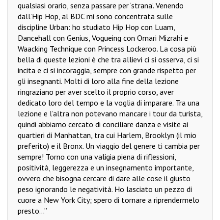
qualsiasi orario, senza passare per ‘strana’. Venendo
dall’Hip Hop, al BDC mi sono concentrata sulle
discipline Urban: ho studiato Hip Hop con Luam,
Dancehall con Genius, Vogueing con Omari Mizrahi e
Waacking Technique con Princess Lockeroo. La cosa più
bella di queste lezioni è che tra allievi ci si osserva, ci si
incita e ci si incoraggia, sempre con grande rispetto per
gli insegnanti. Molti di loro alla fine della lezione
ringraziano per aver scelto il proprio corso, aver
dedicato loro del tempo e la voglia di imparare. Tra una
lezione e l’altra non potevano mancare i tour da turista,
quindi abbiamo cercato di conciliare danza e visite ai
quartieri di Manhattan, tra cui Harlem, Brooklyn (il mio
preferito) e il Bronx. Un viaggio del genere ti cambia per
sempre! Torno con una valigia piena di riflessioni,
positività, leggerezza e un insegnamento importante,
ovvero che bisogna cercare di dare alle cose il giusto
peso ignorando le negatività. Ho lasciato un pezzo di
cuore a New York City; spero di tornare a riprendermelo
presto...”