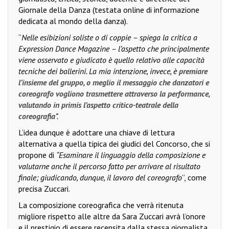
Giornale della Danza (testata online di informazione
dedicata al mondo della danza).
“
Nelle esibizioni soliste o di coppie – spiega la critica a
Expression Dance Magazine – l’aspetto che principalmente
viene osservato e giudicato è quello relativo alle capacità
tecniche dei ballerini. La mia intenzione, invece, è
premiare
l’insieme del gruppo, o meglio il messaggio che danzatori e
coreografo vogliono trasmettere attraverso la performance
,
valutando in primis l’aspetto critico-teatrale della
coreografia
”.
L’idea dunque è adottare una chiave di lettura
alternativa a quella tipica dei giudici del Concorso, che si
propone di
“Esaminare il linguaggio della composizione e
valutarne anche il percorso fatto per arrivare al risultato
finale; giudicando, dunque, il lavoro del coreografo
”, come
precisa Zuccari.
La composizione coreografica che verrà ritenuta
migliore rispetto alle altre da Sara Zuccari avrà l’onore
e il prestigio di essere recensita dalla stessa giornalista