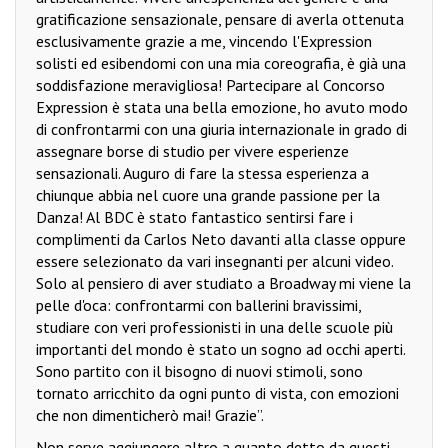
gratificazione sensazionale, pensare di averla ottenuta
esclusivamente grazie a me, vincendo l'Expression
solisti ed esibendomi con una mia coreografia, è già una
soddisfazione meravigliosa! Partecipare al Concorso
Expression è stata una bella emozione, ho avuto modo
di confrontarmi con una giuria internazionale in grado di
assegnare borse di studio per vivere esperienze
sensazionali. Auguro di fare la stessa esperienza a
chiunque abbia nel cuore una grande passione per la
Danza! Al BDC è stato fantastico sentirsi fare i
complimenti da Carlos Neto davanti alla classe oppure
essere selezionato da vari insegnanti per alcuni video.
Solo al pensiero di aver studiato a Broadway mi viene la
pelle d'oca: confrontarmi con ballerini bravissimi,
studiare con veri professionisti in una delle scuole più
importanti del mondo è stato un sogno ad occhi aperti.
Sono partito con il bisogno di nuovi stimoli, sono
tornato arricchito da ogni punto di vista, con emozioni
che non dimenticherò mai! Grazie”.
Non serve aggiungere altro a quanto detto da questi