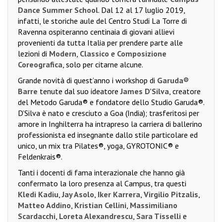
Dance Summer School
. Dal 12 al 17 luglio 2019,
infatti, le storiche aule del Centro Studi La Torre di
Ravenna ospiteranno centinaia di giovani allievi
provenienti da tutta Italia per prendere parte alle
lezioni di
Modern
,
Classico
e
Composizione
Coreografica
, solo per citarne alcune.
Grande novità di quest’anno i workshop di
Garuda®
Barre
tenute dal suo ideatore
James D’Silva
, creatore
del Metodo Garuda® e fondatore dello Studio Garuda®.
D’Silva è nato e cresciuto a Goa (India); trasferitosi per
amore in Inghilterra ha intrapreso la carriera di ballerino
professionista ed insegnante dallo stile particolare ed
unico, un mix tra Pilates®, yoga, GYROTONIC® e
Feldenkrais®.
Tanti i docenti di fama interazionale che hanno già
confermato la loro presenza al Campus, tra questi
Kledi Kadiu
,
Jay Asolo
,
Iker Karrera
,
Virgilio Pitzalis
,
Matteo Addino
,
Kristian Cellini
,
Massimiliano
Scardacchi
,
Loreta Alexandrescu
,
Sara Tisselli
e