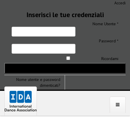
Accedi
Inserisci le tue credenziali
Nome Utente *
Password *
Ricordami
Nome utente e password
dimenticati?