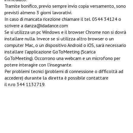
Tramite bonifico, previo sempre invio copia versamento, sono
previsti almeno 3 giorni lavorativi.
In caso di mancata ricezione chiamare il tel.
0544 34124
o
scrivere a
danza@idadance.com
Se si utilizza un pc Windows e il browser Chrome non si dovrà
installare nulla. Invece se si utilizza altro browser o un
computer Mac, o un dispositivo Android o iOS, sarà necessario
installare l'applicazione GoToMeeting (
Scarica
GoToMeeting
). Occorrono una webcam e un microfono per
potere interagire con l'insegnante.
Per problemi tecnici (problemi di connessione o difficoltà ad
accedere)
durante la diretta
è possibile contattare
il n.ro
344 1132719
.