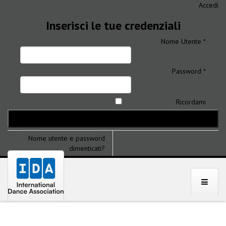
Accedi
Inserisci le tue credenziali
Nome Utente *
Password *
Ricordami
Nome utente e password
dimenticati?