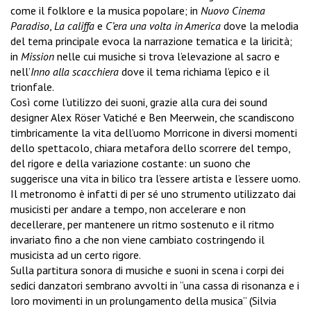
come il folklore e la musica popolare; in
Nuovo Cinema
Paradiso
,
La califfa
e
C’era una volta in America
dove la melodia
del tema principale evoca la narrazione tematica e la liricità;
in
Mission
nelle cui musiche si trova l’elevazione al sacro e
nell’
Inno alla scacchiera
dove il tema richiama l’epico e il
trionfale.
Così come l’utilizzo dei suoni, grazie alla cura dei sound
designer Alex Röser Vatiché e Ben Meerwein, che scandiscono
timbricamente la vita dell’uomo Morricone in diversi momenti
dello spettacolo, chiara metafora dello scorrere del tempo,
del rigore e della variazione costante: un suono che
suggerisce una vita in bilico tra l’essere artista e l’essere uomo.
Il metronomo è infatti di per sé uno strumento utilizzato dai
musicisti per andare a tempo, non accelerare e non
decellerare, per mantenere un ritmo sostenuto e il ritmo
invariato fino a che non viene cambiato costringendo il
musicista ad un certo rigore.
Sulla partitura sonora di musiche e suoni in scena i corpi dei
sedici danzatori sembrano avvolti in “una cassa di risonanza e i
loro movimenti in un prolungamento della musica” (Silvia