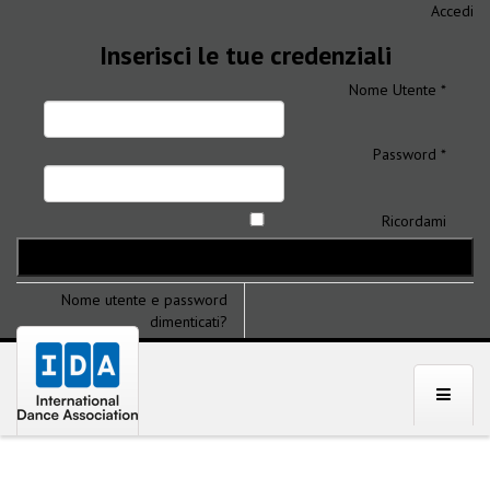
Accedi
Inserisci le tue credenziali
Nome Utente *
Password *
Ricordami
Nome utente e password
dimenticati?