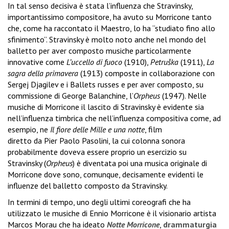
In tal senso decisiva è stata l’influenza che Stravinsky,
importantissimo compositore, ha avuto su Morricone tanto
che, come ha raccontato il Maestro, lo ha “studiato fino allo
sfinimento”. Stravinsky è molto noto anche nel mondo del
balletto per aver composto musiche particolarmente
innovative come
L’uccello di fuoco
(1910),
Petruška
(1911),
La
sagra della primavera
(1913) composte in collaborazione con
Sergej Djagilev e i Ballets russes e per aver composto, su
commissione di George Balanchine, l’
Orpheus
(1947). Nelle
musiche di Morricone il lascito di Stravinsky è evidente sia
nell’influenza timbrica che nell’influenza compositiva come, ad
esempio, ne
Il fiore delle Mille e una notte
, film
diretto da Pier Paolo Pasolini, la cui colonna sonora
probabilmente doveva essere proprio un esercizio su
Stravinsky (
Orpheus
) è diventata poi una musica originale di
Morricone dove sono, comunque, decisamente evidenti le
influenze del balletto composto da Stravinsky.
In termini di tempo, uno degli ultimi coreografi che ha
utilizzato le musiche di Ennio Morricone è il visionario artista
Marcos Morau che ha ideato
Notte Morricone
,
drammaturgia