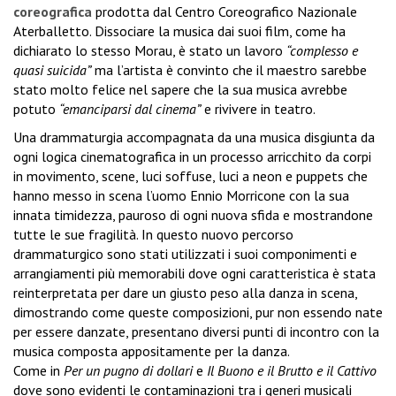
coreografica
prodotta dal Centro Coreografico Nazionale
Aterballetto. Dissociare la musica dai suoi film, come ha
dichiarato lo stesso Morau, è stato un lavoro
“complesso e
quasi suicida”
ma l’artista è convinto che il maestro sarebbe
stato molto felice nel sapere che la sua musica avrebbe
potuto
“emanciparsi dal cinema”
e rivivere in teatro.
Una drammaturgia accompagnata da una musica disgiunta da
ogni logica cinematografica in un processo arricchito da corpi
in movimento, scene, luci soffuse, luci a neon e puppets che
hanno messo in scena l’uomo Ennio Morricone con la sua
innata timidezza, pauroso di ogni nuova sfida e mostrandone
tutte le sue fragilità. In questo nuovo percorso
drammaturgico sono stati utilizzati i suoi componimenti e
arrangiamenti più memorabili dove ogni caratteristica è stata
reinterpretata per dare un giusto peso alla danza in scena,
dimostrando come queste composizioni, pur non essendo nate
per essere danzate, presentano diversi punti di incontro con la
musica composta appositamente per la danza.
Come in
Per un pugno di dollari
e
Il Buono e il Brutto e il Cattivo
dove sono evidenti le contaminazioni tra i generi musicali