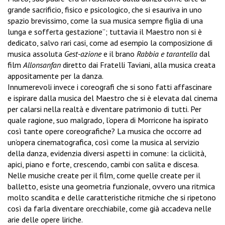
grande sacrificio, fisico e psicologico, che si esauriva in uno
spazio brevissimo, come la sua musica sempre figlia di una
lunga e sofferta gestazione”; tuttavia il Maestro non si è
dedicato, salvo rari casi, come ad esempio la composizione di
musica assoluta
Gest-azione
e il brano
Rabbia e tarantella
dal
film
Allonsanfan
diretto dai Fratelli Taviani, alla musica creata
appositamente per la danza.
Innumerevoli invece i coreografi che si sono fatti affascinare
e ispirare dalla musica del Maestro che si è elevata dal cinema
per calarsi nella realtà e diventare patrimonio di tutti. Per
quale ragione, suo malgrado, l’opera di Morricone ha ispirato
così tante opere coreografiche? La musica che occorre ad
un’opera cinematografica, così come la musica al servizio
della danza, evidenzia diversi aspetti in comune: la ciclicità,
apici, piano e forte, crescendo, cambi con salita e discesa.
Nelle musiche create per il film, come quelle create per il
balletto, esiste una geometria funzionale, ovvero una ritmica
molto scandita e delle caratteristiche ritmiche che si ripetono
così da farla diventare orecchiabile, come già accadeva nelle
arie delle opere liriche.